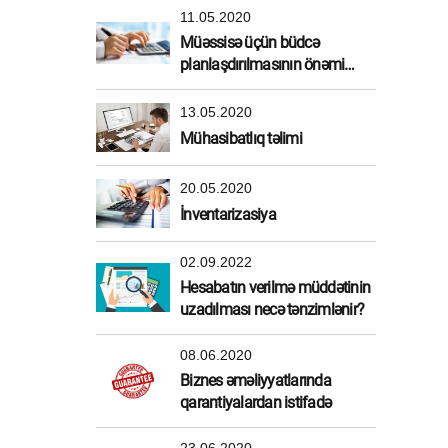
11.05.2020
Müəssisə üçün büdcə
planlaşdırılmasının önəmi
nədir?
13.05.2020
Mühasibatlıq təlimi
20.05.2020
İnventarizasiya
02.09.2022
Hesabatın verilmə müddətinin
uzadılması necə tənzimlənir?
08.06.2020
Biznes əməliyyatlarında
qarantiyalardan istifadə
23.06.2020