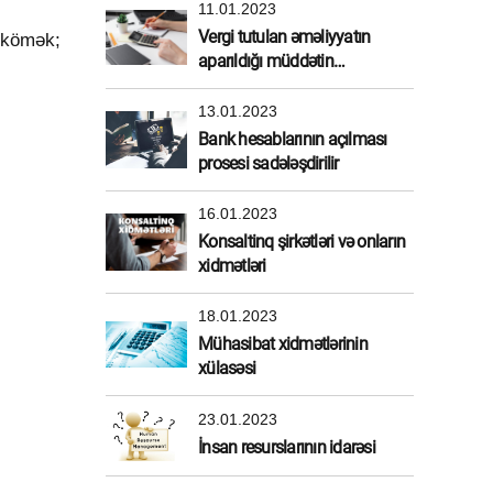
11.01.2023
Vergi tutulan əməliyyatın
ə kömək;
aparıldığı müddətin
müəyyənləşdirilməsi
13.01.2023
Bank hesablarının açılması
prosesi sadələşdirilir
16.01.2023
Konsaltinq şirkətləri və onların
xidmətləri
18.01.2023
Mühasibat xidmətlərinin
xülasəsi
23.01.2023
İnsan resurslarının idarəsi