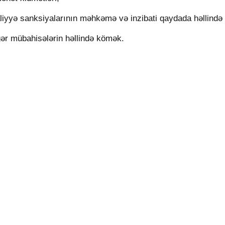
maliyyə sanksiyalarının məhkəmə və inzibati qaydada həllind
gər mübahisələrin həllində kömək.