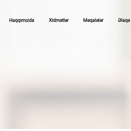
Haqqımızda
Xidmətlər
Məqalələr
Əlaqə
çotu
mətlər
broker xidmətləri