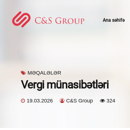
Ana səhifə
Konsaltinq xidmətləri
Kadrların u
Mühasibatlıq xidmətləri
Hüquqi xid
Vergi işi və vergi hüququ
Gömrük və 
MƏQALƏLƏR
Vergi münasibətləri
Audit xidməti
19.03.2026
C&S Group
324