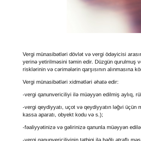
Vergi münasibətləri dövlət və vergi ödəyicisi aras
yerinə yetirilməsini təmin edir. Düzgün qurulmuş v
risklərinin və cərimələrin qarşısının alınmasına k
Vergi münasibətləri
xidmətləri əhatə edir
:
-v
ergi qanunvericiliyi ilə müəyyən edilmiş aylıq, rü
-vergi qeydiyyatı, uçot və qeydiyyatın ləğvi üçün
kassa aparatı, obyekt kodu və s.);
-fəaliyyətinizə və gəlirinizə qanunla müəyyən edi
-vergi qanunvericiliyinin tətbiqi ilə bağlı ətraflı mə