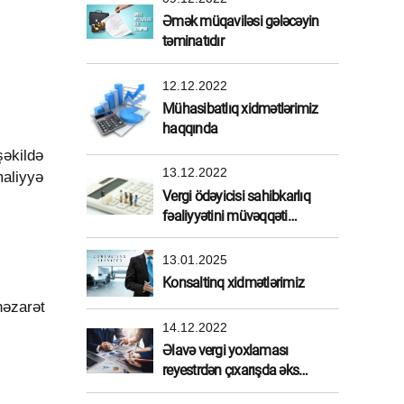
Əmək müqaviləsi gələcəyin
təminatıdır
12.12.2022
Mühasibatlıq xidmətlərimiz
haqqında
şəkildə
13.12.2022
maliyyə
Vergi ödəyicisi sahibkarlıq
fəaliyyətini müvəqqəti
dayandırdırarsa
13.01.2025
Konsaltinq xidmətlərimiz
nəzarət
14.12.2022
Əlavə vergi yoxlaması
reyestrdən çıxarışda əks
etdirilməlidirmi?