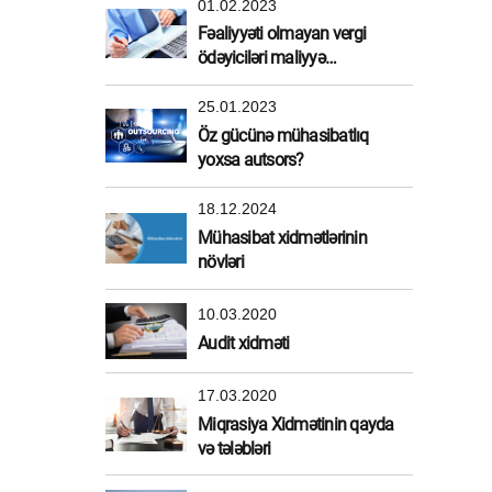
01.02.2023
Fəaliyyəti olmayan vergi
ödəyiciləri maliyyə
sanksiyasından azad edildi
25.01.2023
Öz gücünə mühasibatlıq
yoxsa autsors?
18.12.2024
Mühasibat xidmətlərinin
növləri
10.03.2020
Audit xidməti
17.03.2020
Miqrasiya Xidmətinin qayda
və tələbləri