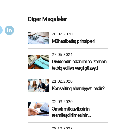
Digər Məqalələr
20.02.2020
Mühasibatlıq prinsipləri
27.05.2024
Dividendin ödənilməsi zamanı
tətbiq edilən vergi güzəşti
21.02.2020
Konsaltinq əhəmiyyəti nədir?
02.03.2020
Əmək müqaviləsinin
rəsmiləşdirilməsinin
üstünlükləri
09.12.2022