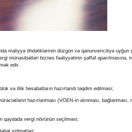
ında maliyyə öhdəliklərinin düzgün və qanunvericiliyə uyğun 
ergi münasibətləri biznes fəaliyyətinin şəffaf aparılmasına, 
ömək edir.
blük və illik hesabatların hazırlanıb təqdim edilməsi
;
 müraciətlərin hazırlanması (VÖEN-in alınması, bağlanması, 
lən qaydada vergi növünün seçilməsi;
sləhət xidmətləri;