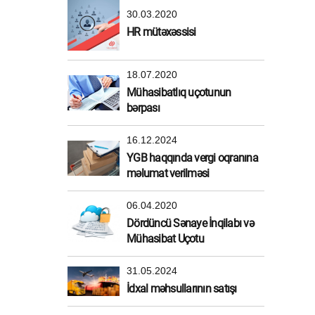
30.03.2020
HR mütəxəssisi
18.07.2020
Mühasibatlıq uçotunun
bərpası
16.12.2024
YGB haqqında vergi oqranına
məlumat verilməsi
06.04.2020
Dördüncü Sənaye İnqilabı və
Mühasibat Uçotu
31.05.2024
İdxal məhsullarının satışı