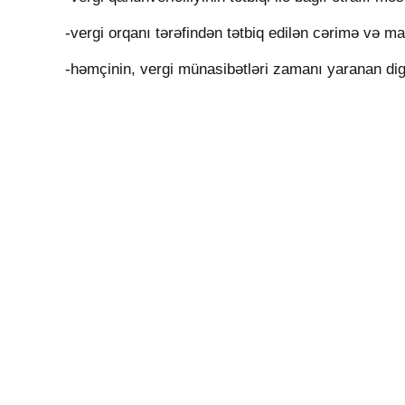
-vergi orqanı tərəfindən tətbiq edilən cərimə və 
-həmçinin, vergi münasibətləri zamanı yaranan di