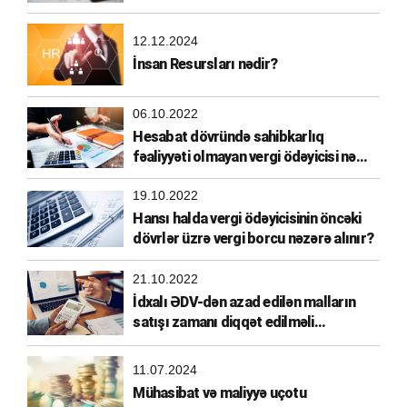
xərclərə aid edilməsi
12.12.2024
İnsan Resursları nədir?
06.10.2022
Hesabat dövründə sahibkarlıq
fəaliyyəti olmayan vergi ödəyicisi nə
etməlidir?
19.10.2022
Hansı halda vergi ödəyicisinin öncəki
dövrlər üzrə vergi borcu nəzərə alınır?
21.10.2022
İdxalı ƏDV-dən azad edilən malların
satışı zamanı diqqət edilməli
məqamlar
11.07.2024
Mühasibat və maliyyə uçotu