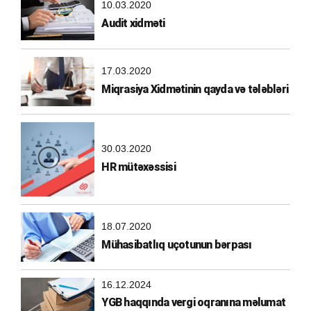
10.03.2020
Audit xidməti
17.03.2020
Miqrasiya Xidmətinin qayda və tələbləri
30.03.2020
HR mütəxəssisi
18.07.2020
Mühasibatlıq uçotunun bərpası
16.12.2024
YGB haqqında vergi oqranına məlumat