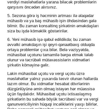
verdiyi məsləhətlərlə yarana biləcək problemlərin
qarşısını öncədən alırsınız.
5. Sezona görə iş həcminin artması ilə əlaqədar
mühasib və ya baş mühasib işin öhdəsindən gələ
bilmir. Bu zaman konsaltinq şirkətinin əməkdaşları
sizə bu işdə köməklik göstəririlər.
6. Yeni mühasib işə qəbul edildikdə; bu zaman
əvvəlki əməkdaşın işi qeyri-qənaətbəxş olduqda
ortaya problemlər çıxa bilər. Belə vəziyyətdə,
mühasibat uçotunu tamamilə bərpa etmək tələb
olunur və təcrübəli mütəxəssislərin xidmətləri
şirkətin köməyinə gəlir.
Lakin mühasibat uçotu və vergi uçotu üzrə
məsləhətlər yalnız yuxarıda təsvir olunan hallarda
lazım olmur. Bu xidmətlər hesabat dövrlərinin
düzgünlüyünə əmin olmaq istəyən hər müəssisə
üçün faydalıdır. Mühasibat uçotu ixtisaslaşmış
şirkətlərin bu sahədə böyük təcrübəsi var və vergi
qanunvericiliyinin hüquqi incəliklərini yaxşı bilirlər.