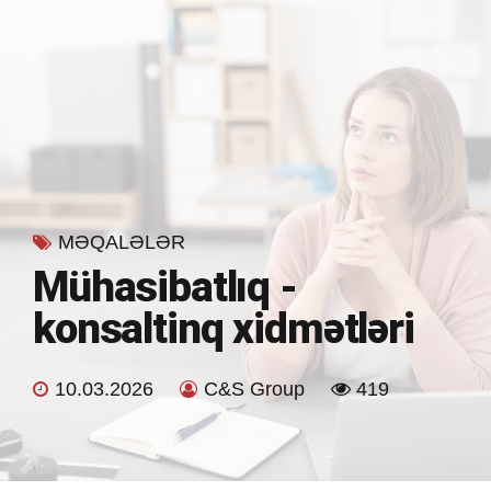
MƏQALƏLƏR
Mühasibatlıq -
konsaltinq xidmətləri
10.03.2026
C&S Group
419