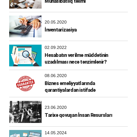
Mühasibatlıq təlimi
20.05.2020
İnventarizasiya
02.09.2022
Hesabatın verilmə müddətinin
uzadılması necə tənzimlənir?
08.06.2020
Biznes əməliyyatlarında
qarantiyalardan istifadə
23.06.2020
Tarixə qovuşan İnsan Resursları
14.05.2024