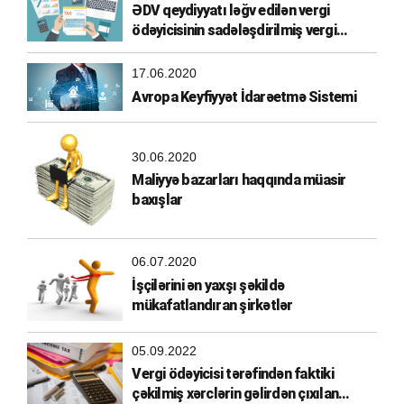
ƏDV qeydiyyatı ləğv edilən vergi
ödəyicisinin sadələşdirilmiş vergi
ödəyicisi olma hüququ
17.06.2020
Avropa Keyfiyyət İdarəetmə Sistemi
30.06.2020
Maliyyə bazarları haqqında müasir
baxışlar
06.07.2020
İşçilərini ən yaxşı şəkildə
mükafatlandıran şirkətlər
05.09.2022
Vergi ödəyicisi tərəfindən faktiki
çəkilmiş xərclərin gəlirdən çıxılan