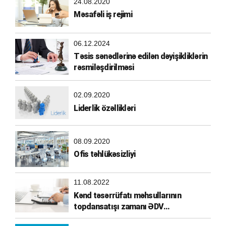
24.08.2020
Məsafəli iş rejimi
06.12.2024
Təsis sənədlərinə edilən dəyişikliklərin
rəsmiləşdirilməsi
02.09.2020
Liderlik özəllikləri
08.09.2020
Ofis təhlükəsizliyi
11.08.2022
Kənd təsərrüfatı məhsullarının
topdansatışı zamanı ƏDV
hesablanması