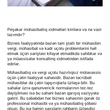
Peşəkar mühasib
atlıq xidmətləri
kim
lərə
və nə vaxt
lazımdır?
Biznes fəaliyyətində bəzən tam ştatlı bir mühasibin
vergi, mühasibat və kadr uçotu problemlərini həll
etmək üçün səriştəsi kifayət etmədikdə sahibkar və
ya müəssisələr konsaltinq xidmətindən istifadə
edirlər
.
Mühasibatlıq və vergi uçotu hazırlıqsız mütəxəssis
üçün çətin fəaliyyət sahəsidir. Bəzən təcrübəli
mühasiblər də çətin tapşırıqlarla üzləşə bilir. Bu
sahələr üzrə qanunvericik normalarının tez-tez
dəyişilməsi isə bu sahəni bəzən qarışıq vəziyyətə
gətirir.
Bu səbəbdən hər biznes sahəsinin gərək öz
professional mühasibi və ya mühasibatlıq şöbəsi
olsun. Bu isə həmin şəxslərin rəhbər
in
üzləşdiyi