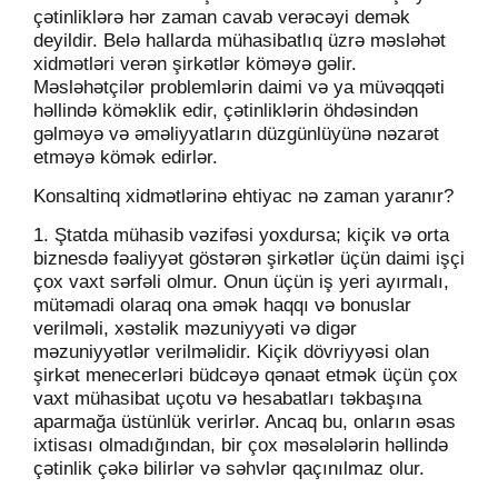
çətinliklərə hər zaman cavab ver
əcəyi
demək
deyildir.
Belə hallarda mühasibatlıq üzrə məsləhət
xidmətləri verən şirkətlər köməyə gəlir.
Məsləhətçilər problemlərin daimi və ya müvəqqəti
həllində köməklik edir, çətinliklərin öhdəsindən
gəlməyə və əməliyyatların düzgünlüyünə nəzarət
etməyə kömək edirlər.
Konsaltinq xidmətlərinə ehtiyac nə zaman yaranır?
1. Ştatda mühasib vəzifəsi yoxdursa; kiçik və orta
biznesdə fəaliyyət göstərən şirkətlər üçün daimi işçi
çox vaxt sərfəli olmur. Onun üçün iş yeri ayırmalı,
mütəmadi olaraq ona əmək haqqı və bonuslar
verilməli, xəstəlik məzuniyyəti və digər
məzuniyyətlər verilməlidir. Kiçik dövriyyəsi olan
şirkət menecerləri büdcəyə qənaət etmək üçün çox
vaxt mühasibat uçotu və hesabatları təkbaşına
aparmağa üstünlük verirlər. Ancaq bu, onların əsas
ixtisası olmadığından, bir çox məsələlərin həllində
çətinlik çəkə bilirlər və səhvlər qaçınılmaz olur.