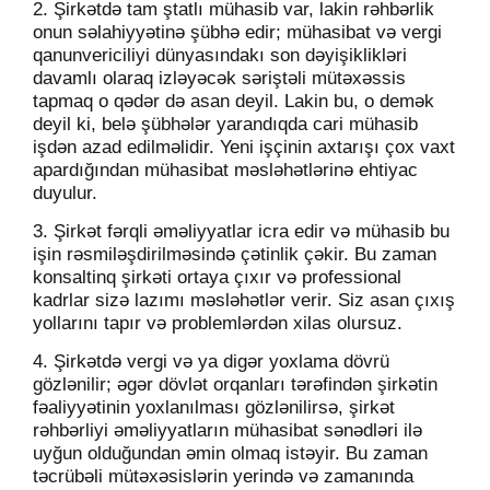
2. Şirkətdə tam ştatlı mühasib var, lakin rəhbərlik
onun səlahiyyətinə şübhə edir; mühasibat və vergi
qanunvericiliyi dünyasındakı son dəyişiklikləri
davamlı olaraq izləyəcək səriştəli mütəxəssis
tapmaq o qədər də asan deyil. Lakin bu, o demək
deyil ki, belə şübhələr yarandıqda cari mühasib
işdən azad edilməlidir. Yeni işçinin axtarışı çox vaxt
apardığından mühasibat məsləhətlərinə ehtiyac
duyulur.
3. Şirkət fərqli əməliyyatlar icra edir və mühasib bu
işin rəsmiləşdirilməsində çətinlik çəkir. Bu zaman
konsaltinq şirkəti ortaya çıxır və professional
kadrlar sizə lazımı məsləhətlər verir.
Siz asan çıxış
yollarını tapır və problemlərdən xilas olursuz.
4. Şirkətdə vergi və ya digər yoxlama dövrü
gözlənilir; əgər dövlət orqanları tərəfindən şirkətin
fəaliyyətinin yoxlanılması gözlənilirsə, şirkət
rəhbərliyi əməliyyatların mühasibat sənədləri ilə
uyğun olduğundan əmin olmaq istəyir. Bu zaman
təcrübəli mütəxəsislərin yerində və zamanında