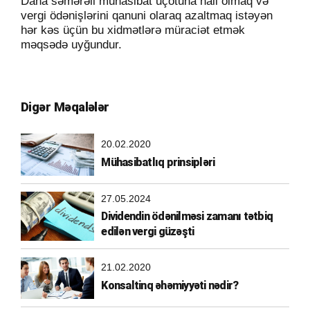
Daha səmərəli mühasibat uçotuna nail olmaq və
vergi ödənişlərini qanuni olaraq azaltmaq istəyən
hər kəs üçün bu xidmətlərə müraciət etmək
məqsədə uyğundur.
Digər Məqalələr
20.02.2020
Mühasibatlıq prinsipləri
27.05.2024
Dividendin ödənilməsi zamanı tətbiq
edilən vergi güzəşti
21.02.2020
Konsaltinq əhəmiyyəti nədir?