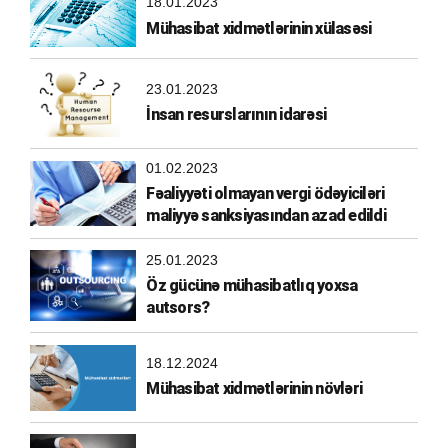
18.01.2023
Mühasibat xidmətlərinin xülasəsi
23.01.2023
İnsan resurslarının idarəsi
01.02.2023
Fəaliyyəti olmayan vergi ödəyiciləri
maliyyə sanksiyasından azad edildi
25.01.2023
Öz gücünə mühasibatlıq yoxsa
autsors?
18.12.2024
Mühasibat xidmətlərinin növləri