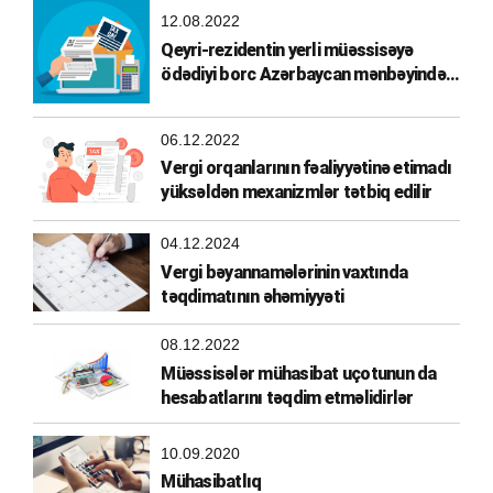
12.08.2022
Qeyri-rezidentin yerli müəssisəyə
ödədiyi borc Azərbaycan mənbəyindən
əldə olunmuş gəlir hesab edilirmi?
06.12.2022
Vergi orqanlarının fəaliyyətinə etimadı
yüksəldən mexanizmlər tətbiq edilir
04.12.2024
Vergi bəyannamələrinin vaxtında
təqdimatının əhəmiyyəti
08.12.2022
Müəssisələr mühasibat uçotunun da
hesabatlarını təqdim etməlidirlər
10.09.2020
Mühasibatlıq