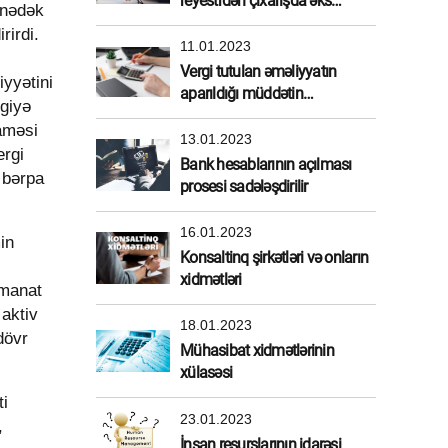
reyestrdən çıxarışda əks
ünədək
etdirilməlidirmi?
rirdi.
11.01.2023
Vergi tutulan əməliyyatın
iyyətini
aparıldığı müddətin
rgiyə
müəyyənləşdirilməsi
aməsi
13.01.2023
ergi
Bank hesablarının açılması
 bərpa
prosesi sadələşdirilir
16.01.2023
in
Konsaltinq şirkətləri və onların
xidmətləri
 manat
 aktiv
18.01.2023
dövr
Mühasibat xidmətlərinin
xülasəsi
ti
23.01.2023
,
İnsan resurslarının idarəsi