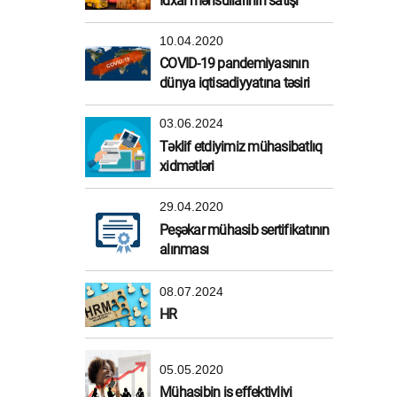
İdxal məhsullarının satışı
10.04.2020
COVID-19 pandemiyasının
dünya iqtisadiyyatına təsiri
03.06.2024
Təklif etdiyimiz mühasibatlıq
xidmətləri
29.04.2020
Peşəkar mühasib sertifikatının
alınması
08.07.2024
HR
05.05.2020
Mühasibin iş effektivliyi