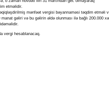
rsə, o zaman növbəti ilin 31 martından gec olmayaraq
im etməlidir.
qiqləşdirilmiş mənfəət vergisi bəyannaməsi təqdim etməli 
anat gəliri və bu gəlirin əldə olunması ilə bağlı 200.000 xə
dəməlidir.
da vergi hesablanacaq.