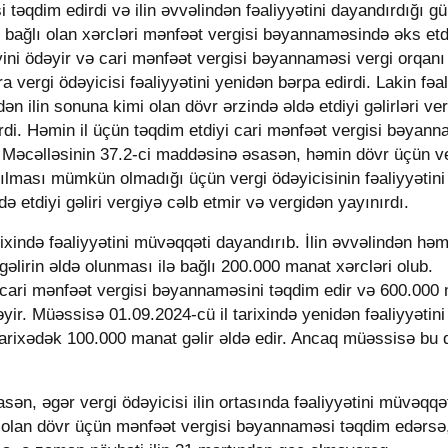
təqdim edirdi və ilin əvvəlindən fəaliyyətini dayandırdığı g
ilə bağlı olan xərcləri mənfəət vergisi bəyannaməsində əks etdi
ini ödəyir və cari mənfəət vergisi bəyannaməsi vergi orqanı
 vergi ödəyicisi fəaliyyətini yenidən bərpa edirdi. Lakin fəal
dən ilin sonuna kimi olan dövr ərzində əldə etdiyi gəlirləri ve
di. Həmin il üçün təqdim etdiyi cari mənfəət vergisi bəyann
gi Məcəlləsinin 37.2-ci maddəsinə əsasən, həmin dövr üçün v
ılması mümkün olmadığı üçün vergi ödəyicisinin fəaliyyətini
də etdiyi gəliri vergiyə cəlb etmir və vergidən yayınırdı.
rixində fəaliyyətini müvəqqəti dayandırıb. İlin əvvəlindən həm
əlirin əldə olunması ilə bağlı 200.000 manat xərcləri olub.
 cari mənfəət vergisi bəyannaməsini təqdim edir və 600.000
r. Müəssisə 01.09.2024-cü il tarixində yenidən fəaliyyətini
 tarixədək 100.000 manat gəlir əldə edir. Ancaq müəssisə bu 
ən, əgər vergi ödəyicisi ilin ortasında fəaliyyətini müvəqqə
k olan dövr üçün mənfəət vergisi bəyannaməsi təqdim edərsə