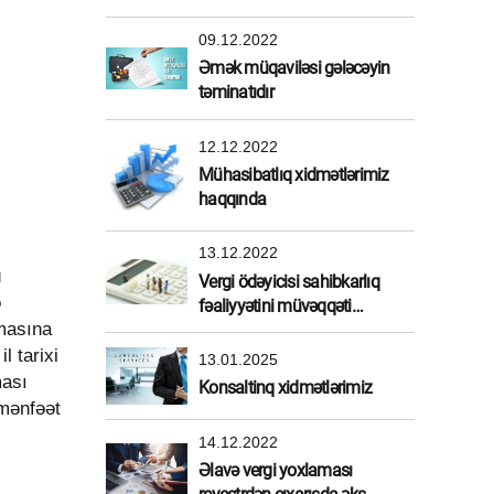
üstünlükləri
09.12.2022
Əmək müqaviləsi gələcəyin
təminatıdır
12.12.2022
Mühasibatlıq xidmətlərimiz
haqqında
13.12.2022
ü
Vergi ödəyicisi sahibkarlıq
ə
fəaliyyətini müvəqqəti
rmasına
dayandırdırarsa
l tarixi
13.01.2025
ması
Konsaltinq xidmətlərimiz
 mənfəət
14.12.2022
Əlavə vergi yoxlaması