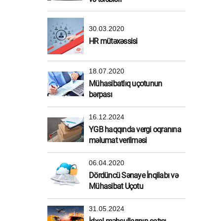
30.03.2020
HR mütəxəssisi
18.07.2020
Mühasibatlıq uçotunun
bərpası
16.12.2024
YGB haqqında vergi oqranına
məlumat verilməsi
06.04.2020
Dördüncü Sənaye İnqilabı və
Mühasibat Uçotu
31.05.2024