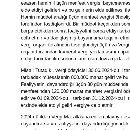
əsasən həmin il üçün mənfəət vergisi bəyannaməsi 
əldə etdiyi gəlirləri və bu gəlirlərin əldə edilməsi 
Həmin müddət aralığı üçün mənfəət vergisi öhdəliy
tərəfindən təsdiqlənirdi. Bir müddət keçdikdən sonra
bərpa etdikdən sonra fəaliyyətini bərpa etdiyi tarix
cəlb etmir və dəqiqləşmiş bəyannamə təqdim etmir
vergi orqanı tərəfindən təsdiqləndiyi üçün və Ver
orqanı tərəfindən kameral vergi yoxlamasının apar
etdiyi tarixdən ilin sonuna kimi olan dövrə qədər əl
Misal: Tutaq ki, vergi ödəyicisi 30.06.2024-cü il ta
tarixədək müəssisənin 800.000 manat gəliri və bu g
Fəaliyyətini dayandırdığı üçün 30 gün müddətində
mənfəətindən 120.000 manat mənfəət vergisini ödəyi
edir və 01.09.2024-cü il tarixdən 31.12.2024-cü il
ərzində əldə etdiyi gəliri vergiyə cəlb etmir.
2024-cü ildən Vergi Məcəlləsinə edilən əlavəyə əsas
dayandırarsa və fəaliyyətini dayandırdığı günədə