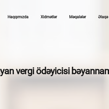
Haqqımızda
Xidmətlər
Məqalələr
Əlaqə
çotu
mətlər
broker xidmətləri
ayan vergi ödəyicisi bəyann