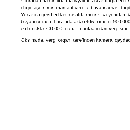
sonradan həmin ildə fəaliyyətini təkrar bərpa edə
dəqiqləşdirilmiş mənfəət vergisi bəyannaməsi təqd
Yuxarıda qeyd edilən misalda müəssisə yenidən də
bəyannamədə il ərzində əldə etdiyi ümumi 900.000 m
etdirməklə 700.000 manat mənfəətindən vergisini ö
Əks halda, vergi orqanı tərəfindən kameral qayda