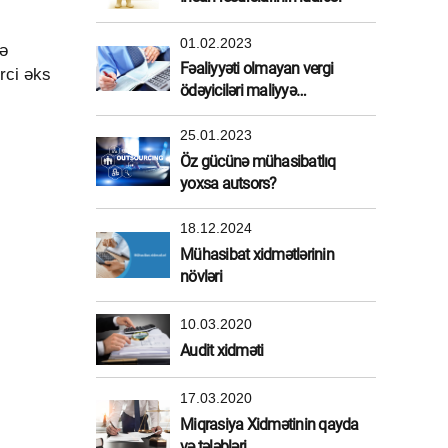
01.02.2023
və
Fəaliyyəti olmayan vergi
rci əks
ödəyiciləri maliyyə
sanksiyasından azad edildi
25.01.2023
Öz gücünə mühasibatlıq
yoxsa autsors?
18.12.2024
Mühasibat xidmətlərinin
növləri
10.03.2020
Audit xidməti
17.03.2020
Miqrasiya Xidmətinin qayda
və tələbləri