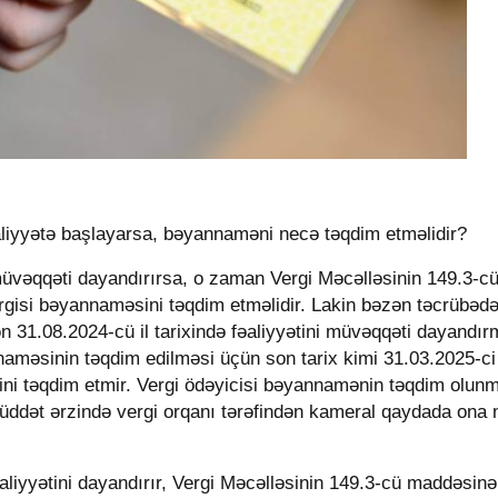
əaliyyətə başlayarsa, bəyannaməni necə təqdim etməlidir?
i müvəqqəti dayandırırsa, o zaman Vergi Məcəlləsinin 149.3-c
isi bəyannaməsini təqdim etməlidir. Lakin bəzən təcrübəd
ələn 31.08.2024-cü il tarixində fəaliyyətini müvəqqəti dayandı
məsinin təqdim edilməsi üçün son tarix kimi 31.03.2025-ci i
ni təqdim etmir. Vergi ödəyicisi bəyannamənin təqdim olun
 müddət ərzində vergi orqanı tərəfindən kameral qaydada ona
əaliyyətini dayandırır, Vergi Məcəlləsinin 149.3-cü maddəsinə