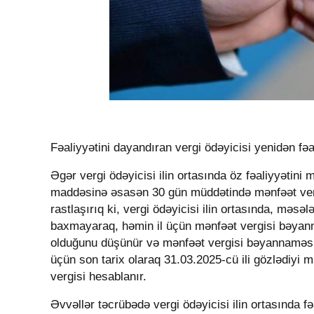
Fəaliyyətini dayandıran vergi ödəyicisi yenidən f
Əgər vergi ödəyicisi ilin ortasında öz fəaliyyətin
maddəsinə əsasən 30 gün müddətində mənfəət verg
rastlaşırıq ki, vergi ödəyicisi ilin ortasında, məs
baxmayaraq, həmin il üçün mənfəət vergisi bəyanna
olduğunu düşünür və mənfəət vergisi bəyannaməsi
üçün son tarix olaraq 31.03.2025-cü ili gözlədiyi
vergisi hesablanır.
Əvvəllər təcrübədə vergi ödəyicisi ilin ortasında f