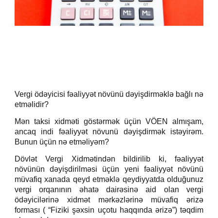
Vergi ödəyicisi fəaliyyət növünü dəyişdirməklə bağlı nə
etməlidir?
Mən taksi xidməti göstərmək üçün VÖEN almışam,
ancaq indi fəaliyyət növunü dəyişdirmək istəyirəm.
Bunun üçün nə etməliyəm?
Dövlət Vergi Xidmətindən bildirilib ki, fəaliyyət
növünün dəyişdirilməsi üçün yeni fəaliyyət növünü
müvafiq xanada qeyd etməklə qeydiyyatda olduğunuz
vergi orqanının əhatə dairəsinə aid olan vergi
ödəyicilərinə xidmət mərkəzlərinə müvafiq ərizə
forması ( “Fiziki şəxsin uçotu haqqında ərizə”) təqdim