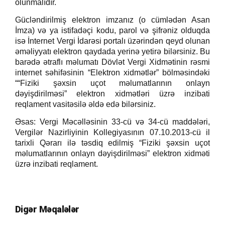
olunmalıdır.
Gücləndirilmiş elektron imzanız (o cümlədən Asan
İmza) və ya istifadəçi kodu, parol və şifrəniz olduqda
isə İnternet Vergi İdarəsi portalı üzərindən qeyd olunan
əməliyyatı elektron qaydada yerinə yetirə bilərsiniz. Bu
barədə ətraflı məlumatı Dövlət Vergi Xidmətinin rəsmi
internet səhifəsinin “Elektron xidmətlər” bölməsindəki
““Fiziki şəxsin uçot məlumatlarının onlayn
dəyişdirilməsi” elektron xidmətləri üzrə inzibati
reqlament vasitəsilə əldə edə bilərsiniz.
Əsas: Vergi Məcəlləsinin 33-cü və 34-cü maddələri,
Vergilər Nazirliyinin Kollegiyasının 07.10.2013-cü il
tarixli Qərarı ilə təsdiq edilmiş “Fiziki şəxsin uçot
məlumatlarının onlayn dəyişdirilməsi” elektron xidməti
üzrə inzibati reqlament.
Digər Məqalələr