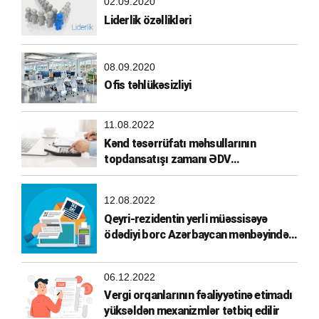
02.09.2020
Liderlik özəllikləri
08.09.2020
Ofis təhlükəsizliyi
11.08.2022
Kənd təsərrüfatı məhsullarının
topdansatışı zamanı ƏDV
hesablanması
12.08.2022
Qeyri-rezidentin yerli müəssisəyə
ödədiyi borc Azərbaycan mənbəyindən
əldə olunmuş gəlir hesab edilirmi?
06.12.2022
Vergi orqanlarının fəaliyyətinə etimadı
yüksəldən mexanizmlər tətbiq edilir