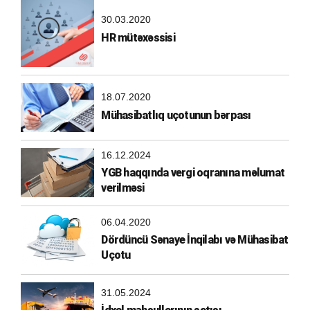
30.03.2020
HR mütəxəssisi
18.07.2020
Mühasibatlıq uçotunun bərpası
16.12.2024
YGB haqqında vergi oqranına məlumat
verilməsi
06.04.2020
Dördüncü Sənaye İnqilabı və Mühasibat
Uçotu
31.05.2024