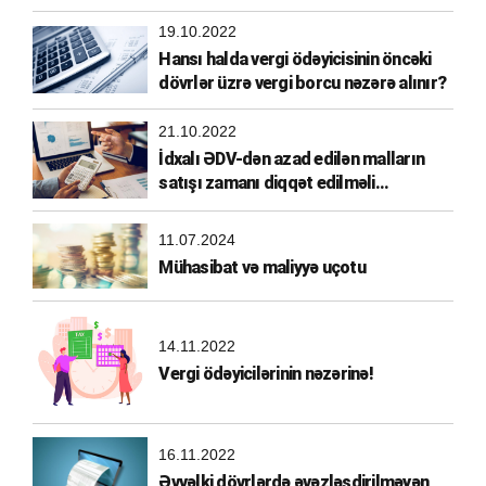
etməlidir?
19.10.2022
Hansı halda vergi ödəyicisinin öncəki
dövrlər üzrə vergi borcu nəzərə alınır?
21.10.2022
İdxalı ƏDV-dən azad edilən malların
satışı zamanı diqqət edilməli
məqamlar
11.07.2024
Mühasibat və maliyyə uçotu
14.11.2022
Vergi ödəyicilərinin nəzərinə!
16.11.2022
Əvvəlki dövrlərdə əvəzləşdirilməyən