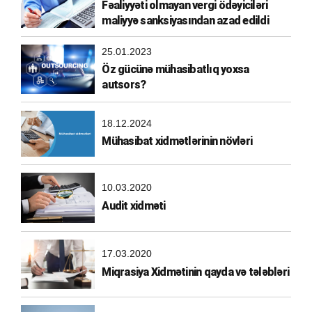
Fəaliyyəti olmayan vergi ödəyiciləri
maliyyə sanksiyasından azad edildi
25.01.2023
Öz gücünə mühasibatlıq yoxsa
autsors?
18.12.2024
Mühasibat xidmətlərinin növləri
10.03.2020
Audit xidməti
17.03.2020
Miqrasiya Xidmətinin qayda və tələbləri