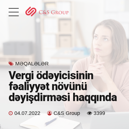
MƏQALƏLƏR
Vergi ödəyicisinin
fəaliyyət növünü
dəyişdirməsi haqqında
04.07.2022
C&S Group
3399