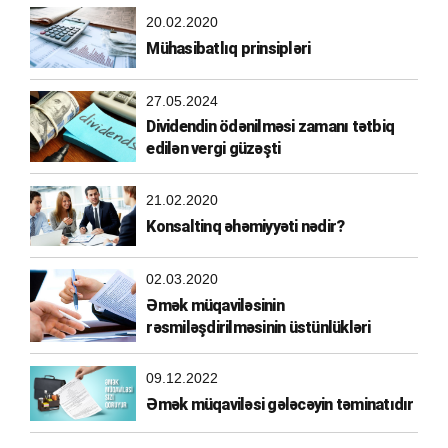
20.02.2020
Mühasibatlıq prinsipləri
27.05.2024
Dividendin ödənilməsi zamanı tətbiq
edilən vergi güzəşti
21.02.2020
Konsaltinq əhəmiyyəti nədir?
02.03.2020
Əmək müqaviləsinin
rəsmiləşdirilməsinin üstünlükləri
09.12.2022
Əmək müqaviləsi gələcəyin təminatıdır