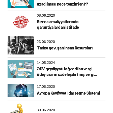
uzadılması necə tənzimlənir?
08.06.2020
Biznes əməliyyatlarında
qarantiyalardan istifadə
23.06.2020
Tarixə qovuşan İnsan Resursları
14.05.2024
ƏDV qeydiyyatı ləğv edilən vergi
ödəyicisinin sadələşdirilmiş vergi
ödəyicisi olma hüququ
17.06.2020
Avropa Keyfiyyət İdarəetmə Sistemi
30.06.2020