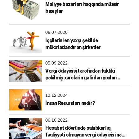
Maliyyə bazarları haqqında müasir
baxışlar
06.07.2020
İşçilərini ən yaxşı şəkildə
mükafatlandıran şirkətlər
05.09.2022
Vergi ödəyicisi tərəfindən faktiki
çəkilmiş xərclərin gəlirdən çıxılan
xərclərə aid edilməsi
12.12.2024
İnsan Resursları nədir?
06.10.2022
Hesabat dövründə sahibkarlıq
fəaliyyəti olmayan vergi ödəyicisi nə