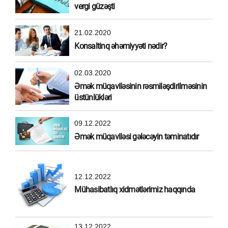
vergi güzəşti
21.02.2020
Konsaltinq əhəmiyyəti nədir?
02.03.2020
Əmək müqaviləsinin rəsmiləşdirilməsinin
üstünlükləri
09.12.2022
Əmək müqaviləsi gələcəyin təminatıdır
12.12.2022
Mühasibatlıq xidmətlərimiz haqqında
13.12.2022