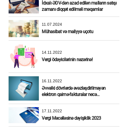
İdxalı ƏDV-dən azad edilən malların satışı
zamanı diqqət edilməli məqamlar
11.07.2024
Mühasibat və maliyyə uçotu
14.11.2022
Vergi ödəyicilərinin nəzərinə!
16.11.2022
Əvvəlki dövrlərdə əvəzləşdirilməyən
elektron qaimə-fakturalar necə
əvəzləşdirilməlidir?
17.11.2022
Vergi Məcəlləsinə dəyişiklik 2023