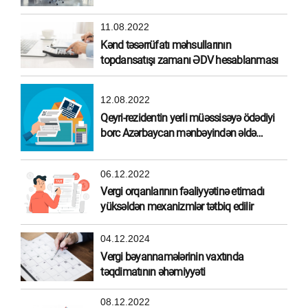
11.08.2022
Kənd təsərrüfatı məhsullarının
topdansatışı zamanı ƏDV hesablanması
12.08.2022
Qeyri-rezidentin yerli müəssisəyə ödədiyi
borc Azərbaycan mənbəyindən əldə
olunmuş gəlir hesab edilirmi?
06.12.2022
Vergi orqanlarının fəaliyyətinə etimadı
yüksəldən mexanizmlər tətbiq edilir
04.12.2024
Vergi bəyannamələrinin vaxtında
təqdimatının əhəmiyyəti
08.12.2022