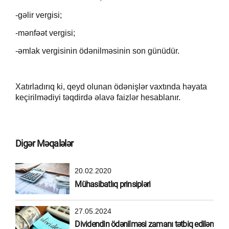
-gəlir vergisi;
-mənfəət vergisi;
-əmlak vergisinin ödənilməsinin son günüdür.
Xatırladırıq ki, qeyd olunan ödənişlər vaxtında həyata
keçirilmədiyi təqdirdə əlavə faizlər hesablanır.
Digər Məqalələr
20.02.2020
Mühasibatlıq prinsipləri
27.05.2024
Dividendin ödənilməsi zamanı tətbiq edilən