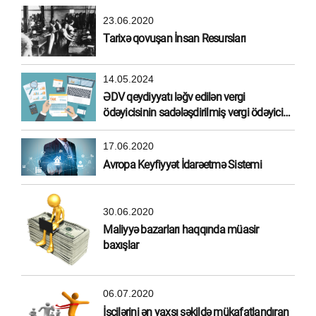
23.06.2020
Tarixə qovuşan İnsan Resursları
14.05.2024
ƏDV qeydiyyatı ləğv edilən vergi
ödəyicisinin sadələşdirilmiş vergi ödəyicisi
olma hüququ
17.06.2020
Avropa Keyfiyyət İdarəetmə Sistemi
30.06.2020
Maliyyə bazarları haqqında müasir
baxışlar
06.07.2020
İşçilərini ən yaxşı şəkildə mükafatlandıran