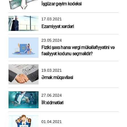
İşgüzar geyim kodeksi
17.03.2021
Ezamiyyət xərcləri
23.05.2024
Fiziki şəxs hansı vergi mükəlləfiyyətini və
fəaliyyət kodunu seçməlidir?
19.03.2021
Əmək müqaviləsi
27.06.2024
İR xidmətləri
01.04.2021