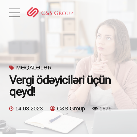
MƏQALƏLƏR
Vergi ödəyiciləri üçün
qeyd!
14.03.2023
C&S Group
1679