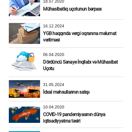
18.07.2020
Mühasibatlıq uçotunun bərpası
16.12.2024
YGB haqqında vergi oqranına məlumat
verilməsi
06.04.2020
Dördüncü Sənaye İnqilabı və Mühasibat
Uçotu
31.05.2024
İdxal məhsullarının satışı
10.04.2020
COVID-19 pandemiyasının dünya
iqtisadiyyatına təsiri