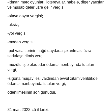
-idman mərc oyunları, lotereyalar, habelə, digər yarışlar
və müsabiqələr üzrə gəlir vergisi;
-əlavə dəyər vergisi;
-aksiz;
-yol vergisi;
-mədən vergisi;
-pul vəsaitlərinin nağd qaydada çıxarılması üzrə
sadələşdirilmiş vergi;
-muzdlu işlə əlaqədar ödəmə mənbəyində tutulan
vergi;
-sığorta müqaviləsi vaxtından əvvəl xitam verildikdə
ödəmə mənbəyində tutulan vergi;
ödənilməsinin son günüdür.
31 mart 2023-cü il tarixi;