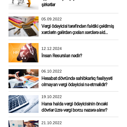
şirkətlər
05.09.2022
Vergi ödəyicisi tərəfindən faktiki çəkilmiş
xərclərin gəlirdən çıxılan xərclərə aid
edilməsi
12.12.2024
İnsan Resursları nədir?
06.10.2022
Hesabat dövründə sahibkarlıq fəaliyyəti
olmayan vergi ödəyicisi nə etməlidir?
19.10.2022
Hansı halda vergi ödəyicisinin öncəki
dövrlər üzrə vergi borcu nəzərə alınır?
21.10.2022