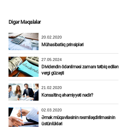
Digər Məqalələr
20.02.2020
Mühasibatlıq prinsipləri
27.05.2024
Dividendin ödənilməsi zamanı tətbiq edilən
vergi güzəşti
21.02.2020
Konsaltinq əhəmiyyəti nədir?
02.03.2020
Əmək müqaviləsinin rəsmiləşdirilməsinin
üstünlükləri