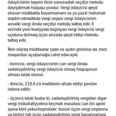
ödəyicisinin təqvim ilinin sonunadək seçdiyi metodu
dəyişdirmək hüququ yoxdur. Vergi ödəyicisi qeyd
olunan müddətdə bəyannaməni və ya yazılı məlumatı
təqdim etmədikdə vergi orqanı vergi ödəyicisinin
əvvəlki vergi ilində seçdiyi metodu tətbiq edir. İl
ərzində yeni fəaliyyətə başlayan vergi ödəyicisi vergi
uçotuna durmaq üçün ərizədə qeyd etdiyi metodu
tətbiq edir.
İlkin olaraq müddəalar sadə və aydın görünsə də, bəzi
məqamları açıqlamağa cəhd edəcəyik:
- birincisi, vergi ödəyicisinin cari vergi ilində
sadələşdirilmiş vergi ödəyicisi olmaq hüququnun
olması tələb olunur;
- ikincisi, 218.4-cü maddənin əhatə etdiyi şəxslər
istisna edilir;
- üçüncü tələb budur ki, sadələşdirilmiş vergidən digər
vergi mükəlləfiyyətinə keçmək məsələsi cari ilin aprel
ayına kimi yekunlaşmalıdır: bunun üçün vergi orqanına
ya birinci rüb üçün sadələşdirilmiş vergi bəyannaməsi