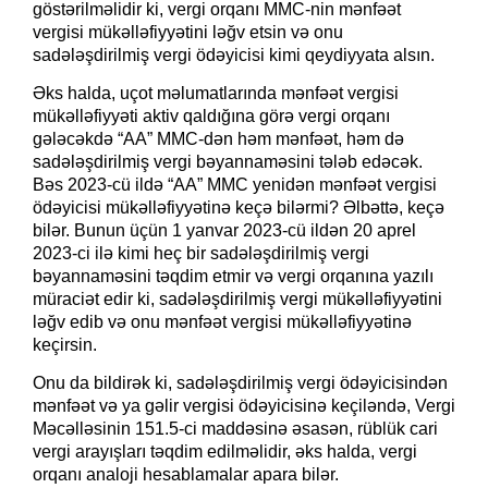
göstərilməlidir ki, vergi orqanı MMC-nin mənfəət
vergisi mükəlləfiyyətini ləğv etsin və onu
sadələşdirilmiş vergi ödəyicisi kimi qeydiyyata alsın.
Əks halda, uçot məlumatlarında mənfəət vergisi
mükəlləfiyyəti aktiv qaldığına görə vergi orqanı
gələcəkdə “AA” MMC-dən həm mənfəət, həm də
sadələşdirilmiş vergi bəyannaməsini tələb edəcək.
Bəs 2023-cü ildə “AA” MMC yenidən mənfəət vergisi
ödəyicisi mükəlləfiyyətinə keçə bilərmi? Əlbəttə, keçə
bilər. Bunun üçün 1 yanvar 2023-cü ildən 20 aprel
2023-ci ilə kimi heç bir sadələşdirilmiş vergi
bəyannaməsini təqdim etmir və vergi orqanına yazılı
müraciət edir ki, sadələşdirilmiş vergi mükəlləfiyyətini
ləğv edib və onu mənfəət vergisi mükəlləfiyyətinə
keçirsin.
Onu da bildirək ki, sadələşdirilmiş vergi ödəyicisindən
mənfəət və ya gəlir vergisi ödəyicisinə keçiləndə, Vergi
Məcəlləsinin 151.5-ci maddəsinə əsasən, rüblük cari
vergi arayışları təqdim edilməlidir, əks halda, vergi
orqanı analoji hesablamalar apara bilər.