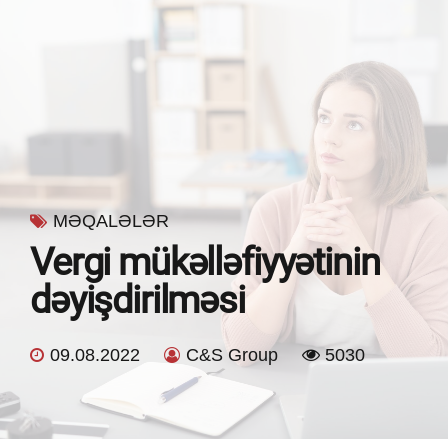
MƏQALƏLƏR
Vergi mükəlləfiyyətinin
dəyişdirilməsi
09.08.2022
C&S Group
5030