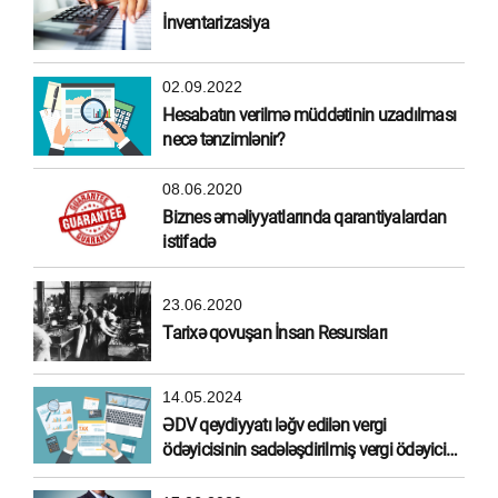
İnventarizasiya
02.09.2022
Hesabatın verilmə müddətinin uzadılması
necə tənzimlənir?
08.06.2020
Biznes əməliyyatlarında qarantiyalardan
istifadə
23.06.2020
Tarixə qovuşan İnsan Resursları
14.05.2024
ƏDV qeydiyyatı ləğv edilən vergi
ödəyicisinin sadələşdirilmiş vergi ödəyicisi
olma hüququ