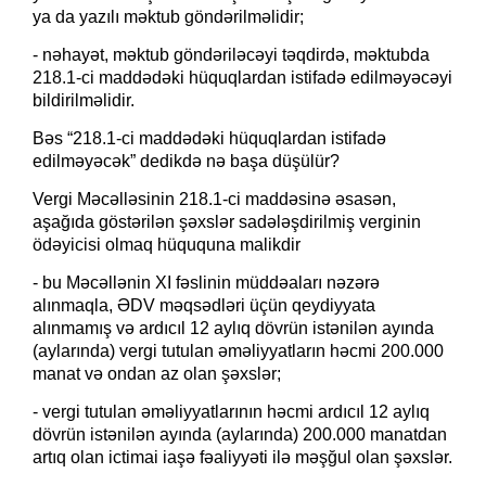
ya da yazılı məktub göndərilməlidir;
- nəhayət, məktub göndəriləcəyi təqdirdə, məktubda
218.1-ci maddədəki hüquqlardan istifadə edilməyəcəyi
bildirilməlidir.
Bəs “218.1-ci maddədəki hüquqlardan istifadə
edilməyəcək” dedikdə nə başa düşülür?
Vergi Məcəlləsinin 218.1-ci maddəsinə əsasən,
aşağıda göstərilən şəxslər sadələşdirilmiş verginin
ödəyicisi olmaq hüququna malikdir
- bu Məcəllənin XI fəslinin müddəaları nəzərə
alınmaqla, ƏDV məqsədləri üçün qeydiyyata
alınmamış və ardıcıl 12 aylıq dövrün istənilən ayında
(aylarında) vergi tutulan əməliyyatların həcmi 200.000
manat və ondan az olan şəxslər;
- vergi tutulan əməliyyatlarının həcmi ardıcıl 12 aylıq
dövrün istənilən ayında (aylarında) 200.000 manatdan
artıq olan ictimai iaşə fəaliyyəti ilə məşğul olan şəxslər.