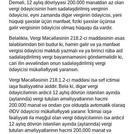
Deməli, 12 aylıq dövriyyəsi 200.000 manatdan az olan
vergi ödəyicisinin həm sadələşdirilmiş verginin
ödəyicisi, eyni zamanda digər verginin ödəyicisi, yəni
hüquqi şəxslər üçün mənfəət, fiziki şəxslər üçünsə
gəlir vergisinin ödəyicisi olmaq hüququ da vardır.
Beləliklə, Vergi Məcəlləsinin 218.2-ci maddəsinin əsas
tələblərindən biri budur ki, həmin gəlir və ya mənfəət
vergisi ödəyicisi məktub yazmalı və ya birinci rübə aid
sadələşdirilmiş vergi bəyannaməsini göndərməlidir ki,
cari ilin əvvəlindən onun sadələşdirilmiş vergi
ödəyicisi mükəlləfiyyəti yaransın.
Vergi Məcəlləsinin 218.1.2-ci maddəsi isə sırf ictimai
iaşə fəaliyyətinə aiddir. Belə ki, digər vergi
ödəyicilərinin ardıcıl 12 aylıq dövrün istənilən ayında
(aylarında) vergi tutulan əməliyyatlarının həcmi
200.000 manat və ondan çox olduqda avtomatik olaraq
ƏDV ödəyicisi mükəlləfiyyəti yaranır. İctimai iaşə
fəaliyyəti ilə məşğul olan vergi ödəyicilərinin isə ardıcıl
12 aylıq dövrün istənilən ayında (aylarında) vergi
tutulan əməliyyatlarının həcmi 200.000 manat və