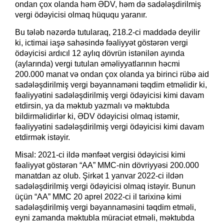
ondan çox olanda həm ƏDV, həm də sadələşdirilmiş
vergi ödəyicisi olmaq hüququ yaranır.
Bu tələb nəzərdə tutularaq, 218.2-ci maddədə deyilir
ki, ictimai iaşə sahəsində fəaliyyət göstərən vergi
ödəyicisi ardıcıl 12 aylıq dövrün istənilən ayında
(aylarında) vergi tutulan əməliyyatlarının həcmi
200.000 manat və ondan çox olanda ya birinci rübə aid
sadələşdirilmiş vergi bəyannaməni təqdim etməlidir ki,
fəaliyyətini sadələşdirilmiş vergi ödəyicisi kimi davam
etdirsin, ya da məktub yazmalı və məktubda
bildirməlidirlər ki, ƏDV ödəyicisi olmaq istəmir,
fəaliyyətini sadələşdirilmiş vergi ödəyicisi kimi davam
etdirmək istəyir.
Misal: 2021-ci ildə mənfəət vergisi ödəyicisi kimi
fəaliyyət göstərən “AA” MMC-nin dövriyyəsi 200.000
manatdan az olub. Şirkət 1 yanvar 2022-ci ildən
sadələşdirilmiş vergi ödəyicisi olmaq istəyir. Bunun
üçün “AA” MMC 20 aprel 2022-ci il tarixinə kimi
sadələşdirilmiş vergi bəyannaməsini təqdim etməli,
eyni zamanda məktubla müraciət etməli, məktubda