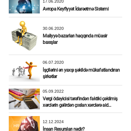
17.06.2020
Avropa Keyfiyyət İdarəetmə Sistemi
30.06.2020
Maliyyə bazarları haqqında müasir
baxışlar
06.07.2020
İşçilərini ən yaxşı şəkildə mükafatlandıran
şirkətlər
05.09.2022
Vergi ödəyicisi tərəfindən faktiki çəkilmiş
xərclərin gəlirdən çıxılan xərclərə aid
edilməsi
12.12.2024
İnsan Resursları nədir?