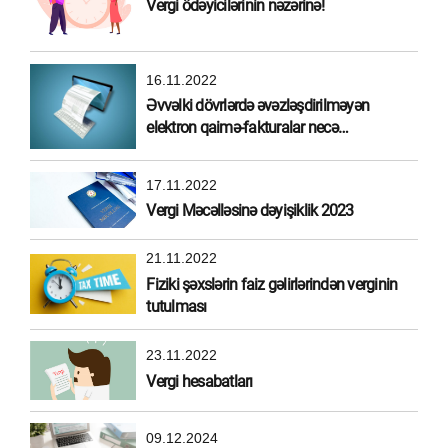
Vergi ödəyicilərinin nəzərinə!
16.11.2022
Əvvəlki dövrlərdə əvəzləşdirilməyən
elektron qaimə-fakturalar necə
əvəzləşdirilməlidir?
17.11.2022
Vergi Məcəlləsinə dəyişiklik 2023
21.11.2022
Fiziki şəxslərin faiz gəlirlərindən verginin
tutulması
23.11.2022
Vergi hesabatları
09.12.2024