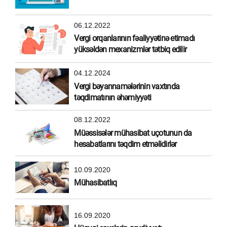
olunmuş gəlir hesab edilirmi?
06.12.2022
Vergi orqanlarının fəaliyyətinə etimadı
yüksəldən mexanizmlər tətbiq edilir
04.12.2024
Vergi bəyannamələrinin vaxtında
təqdimatının əhəmiyyəti
08.12.2022
Müəssisələr mühasibat uçotunun da
hesabatlarını təqdim etməlidirlər
10.09.2020
Mühasibatlıq
16.09.2020