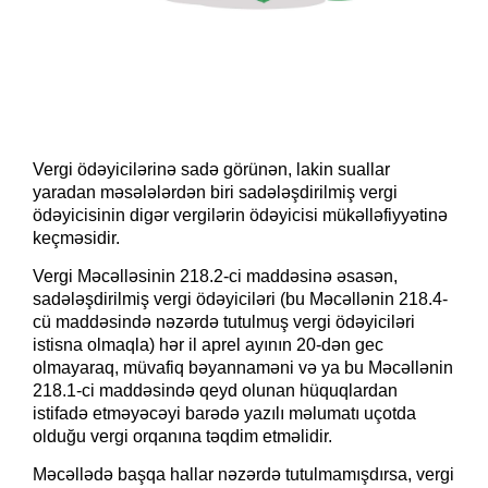
Vergi ödəyicilərinə sadə görünən, lakin suallar
yaradan məsələlərdən biri sadələşdirilmiş vergi
ödəyicisinin digər vergilərin ödəyicisi mükəlləfiyyətinə
keçməsidir.
Vergi Məcəlləsinin 218.2-ci maddəsinə əsasən,
sadələşdirilmiş vergi ödəyiciləri (bu Məcəllənin 218.4-
cü maddəsində nəzərdə tutulmuş vergi ödəyiciləri
istisna olmaqla) hər il aprel ayının 20-dən gec
olmayaraq, müvafiq bəyannaməni və ya bu Məcəllənin
218.1-ci maddəsində qeyd olunan hüquqlardan
istifadə etməyəcəyi barədə yazılı məlumatı uçotda
olduğu vergi orqanına təqdim etməlidir.
Məcəllədə başqa hallar nəzərdə tutulmamışdırsa, vergi