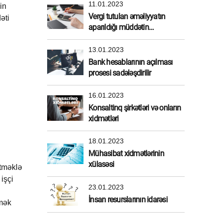
11.01.2023
in
Vergi tutulan əməliyyatın
əti
aparıldığı müddətin
müəyyənləşdirilməsi
13.01.2023
Bank hesablarının açılması
prosesi sadələşdirilir
16.01.2023
Konsaltinq şirkətləri və onların
xidmətləri
18.01.2023
Mühasibat xidmətlərinin
xülasəsi
etməklə
işçi
23.01.2023
İnsan resurslarının idarəsi
rmək