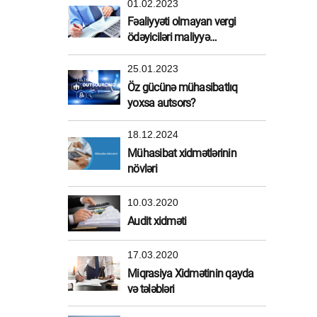
01.02.2023
Fəaliyyəti olmayan vergi
ödəyiciləri maliyyə
sanksiyasından azad edildi
25.01.2023
Öz gücünə mühasibatlıq
yoxsa autsors?
18.12.2024
Mühasibat xidmətlərinin
növləri
10.03.2020
Audit xidməti
17.03.2020
Miqrasiya Xidmətinin qayda
və tələbləri