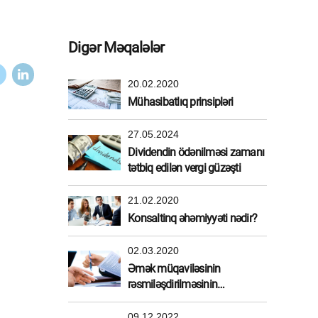
Digər Məqalələr
20.02.2020
Mühasibatlıq prinsipləri
27.05.2024
Dividendin ödənilməsi zamanı
tətbiq edilən vergi güzəşti
21.02.2020
Konsaltinq əhəmiyyəti nədir?
02.03.2020
Əmək müqaviləsinin
rəsmiləşdirilməsinin
üstünlükləri
09.12.2022