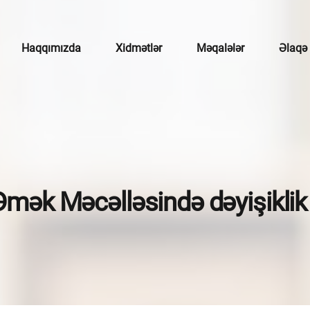
Haqqımızda
Xidmətlər
Məqalələr
Əlaqə
çotu
mətlər
broker xidmətləri
Əmək Məcəlləsində dəyişiklik 