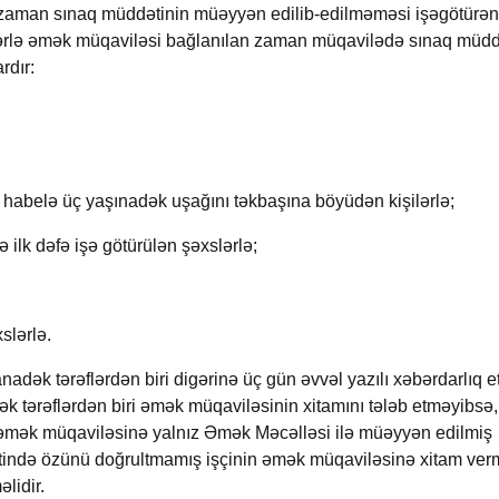
 zaman sınaq müddətinin müəyyən edilib-edilməməsi işəgötürən
slərlə əmək müqaviləsi bağlanılan zaman müqavilədə sınaq müdd
rdır:
 habelə üç yaşınadək uşağını təkbaşına böyüdən kişilərlə;
rə ilk dəfə işə götürülən şəxslərlə;
slərlə.
adək tərəflərdən biri digərinə üç gün əvvəl yazılı xəbərdarlıq 
 tərəflərdən biri əmək müqaviləsinin xitamını tələb etməyibsə, 
 əmək müqaviləsinə yalnız Əmək Məcəlləsi ilə müəyyən edilmiş
ətində özünü doğrultmamış işçinin əmək müqaviləsinə xitam ve
lidir.