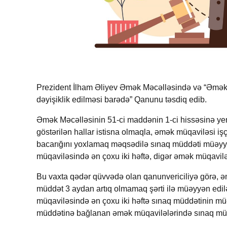
Prezident İlham Əliyev Əmək Məcəlləsində və “Əmək
dəyişiklik edilməsi barədə” Qanunu təsdiq edib.
Əmək Məcəlləsinin 51-ci maddənin 1-ci hissəsinə yen
göstərilən hallar istisna olmaqla, əmək müqaviləsi iş
bacarığını yoxlamaq məqsədilə sınaq müddəti müəyyə
müqaviləsində ən çoxu iki həftə, digər əmək müqavilə
Bu vaxta qədər qüvvədə olan qanunvericiliyə görə, ə
müddət 3 aydan artıq olmamaq şərti ilə müəyyən edilə
müqaviləsində ən çoxu iki həftə sınaq müddətinin müə
müddətinə bağlanan əmək müqavilələrində sınaq müddə