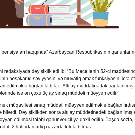
 pensiyaları haqqında” Azərbaycan Respublikasının qanunları
i redaksiyada dəyişiklik edilib: “Bu Məcəllənin 52-ci maddəsin
çinin peşəkarlıq səviyyəsini və müvafiq əmək funksiyasını icra 
n edilməklə bağlanıla bilər.
Altı ay müddətinədək bağlanılmış
lərində isə ən çoxu üç ay sınaq müddəti müəyyən edilir”.
mək müqaviləsi sınaq müddəti müəyyən edilməklə bağlanılırdıs
 bilərdi. Dəyişiklikdən sonra altı ay müddətinədək bağlanılmış
yyən edilməsi tələbi qanunvericiliyə daxil edilib. Başqa sözlə, 
ti 2 həftədən artıq nəzərdə tutula bilməz.