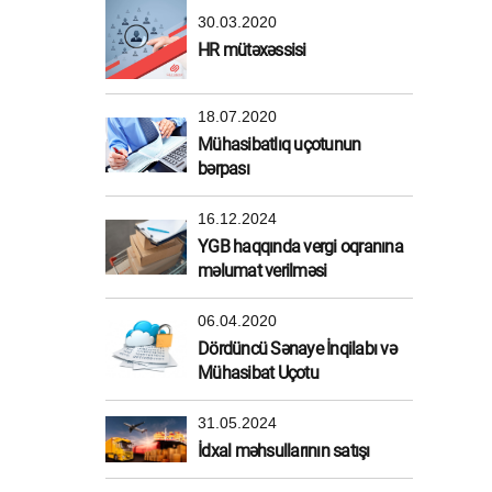
30.03.2020
HR mütəxəssisi
18.07.2020
Mühasibatlıq uçotunun
bərpası
16.12.2024
YGB haqqında vergi oqranına
məlumat verilməsi
06.04.2020
Dördüncü Sənaye İnqilabı və
Mühasibat Uçotu
31.05.2024
İdxal məhsullarının satışı