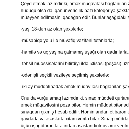
Qeyd etmək lazımdır ki, əmək müqaviləsi bağlanılan
hüququ olsa da, qanunvericilik bəzi kateqoriya şəx
müəyyən edilməsini qadağan edir. Bunlar aşağıdakıla
-
yaşı 18-dən az olan şəxslərlə;
-
müsabiqə yolu ilə müvafiq vəzifəni tutanlarla;
-
hamilə və üç yaşına çatmamış uşağı olan qadınlarla,
-
təhsil müəssisələrini bitirdiyi ildə ixtisası (peşəsi) üz
-
ödənişli seçkili vəzifəyə seçilmiş şəxslərlə;
-
iki ay müddətinədək əmək müqaviləsi bağlanılan şəx
Onu da vurğulamaq lazımdır ki, sınaq müddəti qurtaran
əmək müqaviləsini poza bilər. Həmin müddət bitənədək
sınaqdan çıxmış hesab edilir. Həmin andan etibarən
qaydada və əsaslarla xitam verilə bilər. Sınaq müdd
üçün işəgötürən tərəfindən əsaslandırılmış əmr verilmə