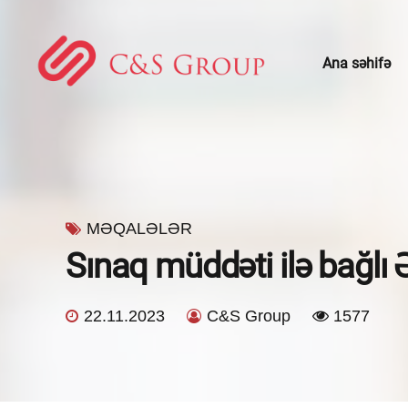
Ana səhifə
Konsaltinq xidmətləri
Kadrların u
Mühasibatlıq xidmətləri
Hüquqi xid
Vergi işi və vergi hüququ
Gömrük və 
MƏQALƏLƏR
Sınaq müddəti ilə bağlı 
Audit xidməti
22.11.2023
C&S Group
1577