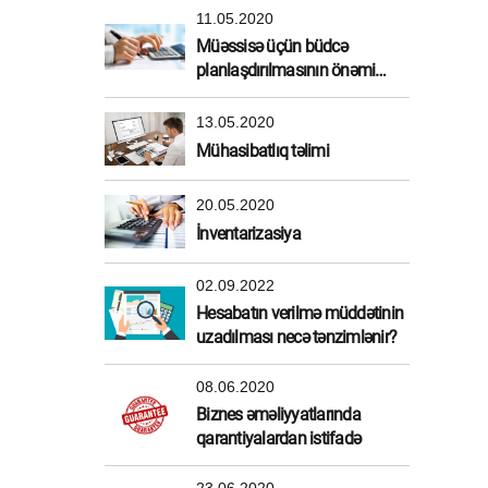
11.05.2020
Müəssisə üçün büdcə
planlaşdırılmasının önəmi
nədir?
13.05.2020
Mühasibatlıq təlimi
20.05.2020
İnventarizasiya
02.09.2022
Hesabatın verilmə müddətinin
uzadılması necə tənzimlənir?
08.06.2020
Biznes əməliyyatlarında
qarantiyalardan istifadə
23.06.2020