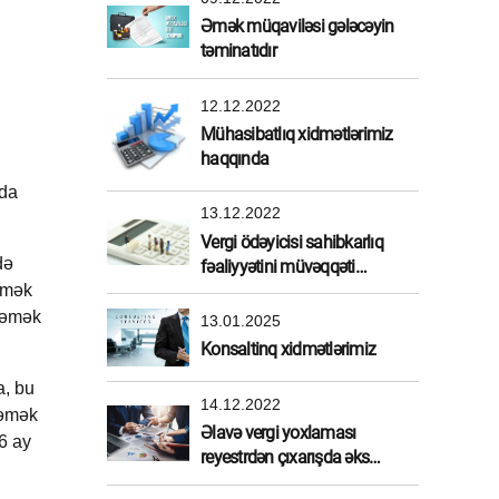
Əmək müqaviləsi gələcəyin
təminatıdır
12.12.2022
Mühasibatlıq xidmətlərimiz
haqqında
nda
13.12.2022
Vergi ödəyicisi sahibkarlıq
də
fəaliyyətini müvəqqəti
etmək
dayandırdırarsa
 əmək
13.01.2025
Konsaltinq xidmətlərimiz
a, bu
14.12.2022
 əmək
Əlavə vergi yoxlaması
6 ay
reyestrdən çıxarışda əks
etdirilməlidirmi?