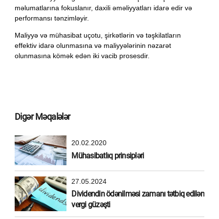
məlumatlarına fokuslanır, daxili əməliyyatları idarə edir və
performansı tənzimləyir.
Maliyyə və mühasibat uçotu, şirkətlərin və təşkilatların
effektiv idarə olunmasına və maliyyələrinin nəzarət
olunmasına kömək edən iki vacib prosesdir.
Digər Məqalələr
20.02.2020
Mühasibatlıq prinsipləri
27.05.2024
Dividendin ödənilməsi zamanı tətbiq edilən
vergi güzəşti