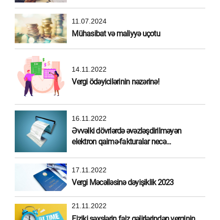
11.07.2024
Mühasibat və maliyyə uçotu
14.11.2022
Vergi ödəyicilərinin nəzərinə!
16.11.2022
Əvvəlki dövrlərdə əvəzləşdirilməyən
elektron qaimə-fakturalar necə
əvəzləşdirilməlidir?
17.11.2022
Vergi Məcəlləsinə dəyişiklik 2023
21.11.2022
Fiziki şəxslərin faiz gəlirlərindən verginin