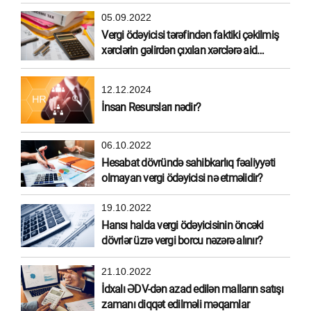
05.09.2022
Vergi ödəyicisi tərəfindən faktiki çəkilmiş
xərclərin gəlirdən çıxılan xərclərə aid
edilməsi
12.12.2024
İnsan Resursları nədir?
06.10.2022
Hesabat dövründə sahibkarlıq fəaliyyəti
olmayan vergi ödəyicisi nə etməlidir?
19.10.2022
Hansı halda vergi ödəyicisinin öncəki
dövrlər üzrə vergi borcu nəzərə alınır?
21.10.2022
İdxalı ƏDV-dən azad edilən malların satışı
zamanı diqqət edilməli məqamlar