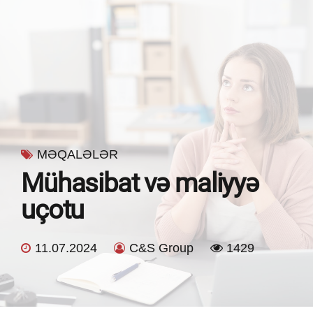
MƏQALƏLƏR
Mühasibat və maliyyə
uçotu
11.07.2024
C&S Group
1429