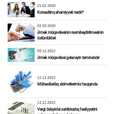
21.02.2020
Konsaltinq əhəmiyyəti nədir?
02.03.2020
Əmək müqaviləsinin rəsmiləşdirilməsinin
üstünlükləri
09.12.2022
Əmək müqaviləsi gələcəyin təminatıdır
12.12.2022
Mühasibatlıq xidmətlərimiz haqqında
13.12.2022
Vergi ödəyicisi sahibkarlıq fəaliyyətini