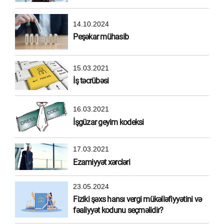
14.10.2024
Peşəkar mühasib
15.03.2021
İş təcrübəsi
16.03.2021
İşgüzar geyim kodeksi
17.03.2021
Ezamiyyət xərcləri
23.05.2024
Fiziki şəxs hansı vergi mükəlləfiyyətini və
fəaliyyət kodunu seçməlidir?