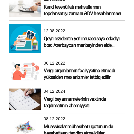
Kənd təsərrüfatı məhsullarının
topdansatışı zamanı ƏDV hesablanması
12.08.2022
Qeyri-rezidentin yerli müəssisəyə ödədiyi
borc Azərbaycan mənbəyindən əldə
olunmuş gəlir hesab edilirmi?
06.12.2022
Vergi orqanlarının fəaliyyətinə etimadı
yüksəldən mexanizmlər tətbiq edilir
04.12.2024
Vergi bəyannamələrinin vaxtında
təqdimatının əhəmiyyəti
08.12.2022
Müəssisələr mühasibat uçotunun da
hesabatlarını təqdim etməlidirlər