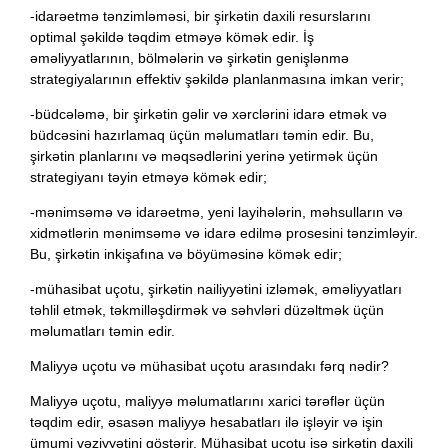
-idarəetmə tənzimləməsi, bir şirkətin daxili resurslarını
optimal şəkildə təqdim etməyə kömək edir. İş
əməliyyatlarının, bölmələrin və şirkətin genişlənmə
strategiyalarının effektiv şəkildə planlanmasına imkan verir;
-büdcələmə, bir şirkətin gəlir və xərclərini idarə etmək və
büdcəsini hazırlamaq üçün məlumatları təmin edir. Bu,
şirkətin planlarını və məqsədlərini yerinə yetirmək üçün
strategiyanı təyin etməyə kömək edir;
-mənimsəmə və idarəetmə, yeni layihələrin, məhsulların və
xidmətlərin mənimsəmə və idarə edilmə prosesini tənzimləyir.
Bu, şirkətin inkişafına və böyüməsinə kömək edir;
-mühasibat uçotu, şirkətin nailiyyətini izləmək, əməliyyatları
təhlil etmək, təkmilləşdirmək və səhvləri düzəltmək üçün
məlumatları təmin edir.
Maliyyə uçotu və mühasibat uçotu arasındakı fərq nədir?
Maliyyə uçotu
, maliyyə məlumatlarını xarici tərəflər üçün
təqdim edir, əsasən maliyyə hesabatları ilə işləyir və işin
ümumi vəziyyətini göstərir. Mühasibat uçotu isə şirkətin daxili