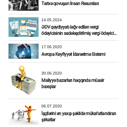
Tarixə qovuşan İnsan Resursları
14.05.2024
ƏDV qeydiyyatı ləğv edilən vergi
ödəyicisinin sadələşdirilmiş vergi ödəyicisi
olma hüququ
17.06.2020
Avropa Keyfiyyət İdarəetmə Sistemi
30.06.2020
Maliyyə bazarları haqqında müasir
baxışlar
06.07.2020
İşçilərini ən yaxşı şəkildə mükafatlandıran
şirkətlər