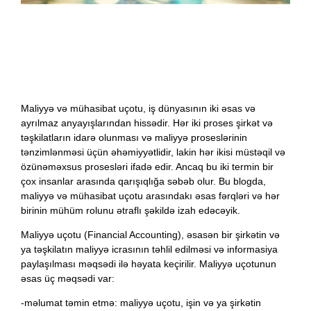
Maliyyə və mühasibat uçotu, iş dünyasının iki əsas və
ayrılmaz anyayışlarından hissədir. Hər iki proses şirkət və
təşkilatların idarə olunması və maliyyə proseslərinin
tənzimlənməsi üçün əhəmiyyətlidir, lakin hər ikisi müstəqil və
özünəməxsus prosesləri ifadə edir. Ancaq bu iki termin bir
çox insanlar arasında qarışıqlığa səbəb olur. Bu blogda,
maliyyə və mühasibat uçotu arasındakı əsas fərqləri və hər
birinin mühüm rolunu ətraflı şəkildə izah edəcəyik.
Maliyyə uçotu (Financial Accounting), əsasən bir şirkətin və
ya təşkilatın maliyyə icrasının təhlil edilməsi və informasiya
paylaşılması məqsədi ilə həyata keçirilir. Maliyyə uçotunun
əsas üç məqsədi var:
-məlumat təmin etmə: maliyyə uçotu, işin və ya şirkətin