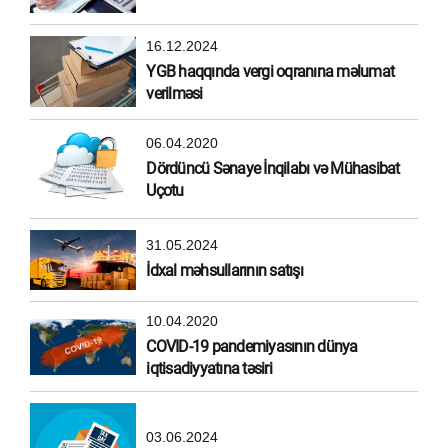
16.12.2024
YGB haqqında vergi oqranına məlumat
verilməsi
06.04.2020
Dördüncü Sənaye İnqilabı və Mühasibat
Uçotu
31.05.2024
İdxal məhsullarının satışı
10.04.2020
COVID-19 pandemiyasının dünya
iqtisadiyyatına təsiri
03.06.2024