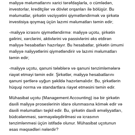
maliyyə məlumatlarını xarici tərəfdaşlarla, o cümlədən,
investorlar, kreditçilər və dövlət orqanları ilə bölüşür. Bu
məlumatlar, şirkətin vəziyyətini qiymətləndirmək və şirkətə
investisiya qoymaq üçün lazımi məlumatları təmin edir;
-maliyyə icrasını qiymətləndirmə: maliyyə uçotu, şirkətin
gəlirini, xərclərini, aktivlərini və passivlərini əks etdirən
maliyyə hesabatları hazırlayır. Bu hesabatlar, şirkətin ümumi
maliyyə naliyyətlərini qiymətləndirir və lazımi məlumatları
təmin edir;
-maliyyə uçotu, qanuni tələblərə və qanuni tənzimləmələrə
riayət etməyi təmin edir. Şirkətlər, maliyyə hesabatlarını
qanuni şərtlərə uyğun şəkildə hazırlamalıdır. Bu, şirkətlərin
hüquqi norma və standartlara riayət etməsini təmin edir.
Mühasibat uçotu (Management Accounting) isə bir şirkətin
daxili maliyyə proseslərinin idarə olunmasına kömək edir və
daxili məlumatları təşkil edir. Bu, şirkətin daxili əməliyyatları,
büdcələnməsi, sərmayələşdirilməsi və icrasının
tənzimlənməsi üçün istifadə olunur. Mühasibat uçotunun
əsas məqsədləri nələrdir?