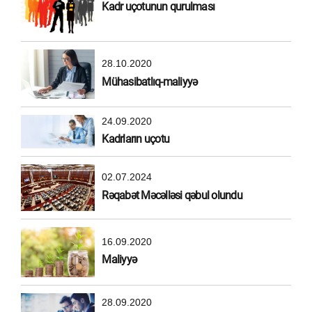
Kadr uçotunun qurulması
28.10.2020
Mühasibatlıq-maliyyə
24.09.2020
Kadrların uçotu
02.07.2024
Rəqabət Məcəlləsi qəbul olundu
16.09.2020
Maliyyə
28.09.2020