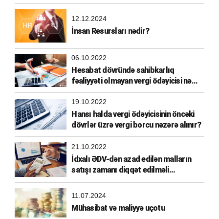
xərclərə aid edilməsi
12.12.2024
İnsan Resursları nədir?
06.10.2022
Hesabat dövründə sahibkarlıq
fəaliyyəti olmayan vergi ödəyicisi nə
etməlidir?
19.10.2022
Hansı halda vergi ödəyicisinin öncəki
dövrlər üzrə vergi borcu nəzərə alınır?
21.10.2022
İdxalı ƏDV-dən azad edilən malların
satışı zamanı diqqət edilməli
məqamlar
11.07.2024
Mühasibat və maliyyə uçotu