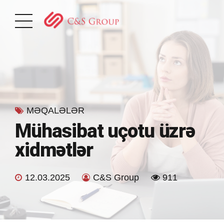
MƏQALƏLƏR
Mühasibat uçotu üzrə
xidmətlər
12.03.2025
C&S Group
911