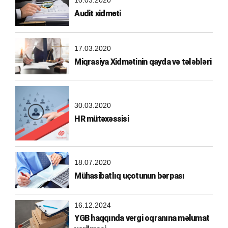
10.03.2020
Audit xidməti
17.03.2020
Miqrasiya Xidmətinin qayda və tələbləri
30.03.2020
HR mütəxəssisi
18.07.2020
Mühasibatlıq uçotunun bərpası
16.12.2024
YGB haqqında vergi oqranına məlumat