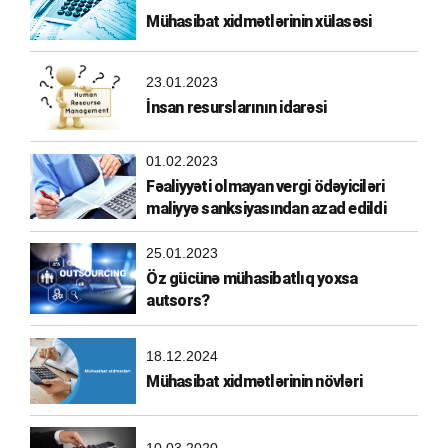
Mühasibat xidmətlərinin xülasəsi
23.01.2023
İnsan resurslarının idarəsi
01.02.2023
Fəaliyyəti olmayan vergi ödəyiciləri
maliyyə sanksiyasından azad edildi
25.01.2023
Öz gücünə mühasibatlıq yoxsa
autsors?
18.12.2024
Mühasibat xidmətlərinin növləri