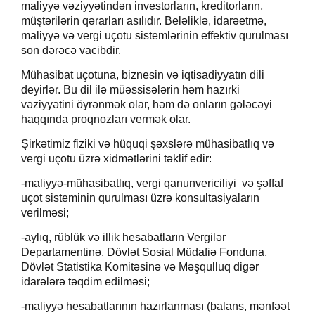
maliyyə vəziyyətindən investorların, kreditorların,
müştərilərin qərarları asılıdır. Beləliklə, idarəetmə,
maliyyə və vergi uçotu sistemlərinin effektiv qurulması
son dərəcə vacibdir.
Mühasibat uçotuna, biznesin və iqtisadiyyatın dili
deyirlər. Bu dil ilə müəssisələrin həm hazırki
vəziyyətini öyrənmək olar, həm də onların gələcəyi
haqqında proqnozları vermək olar.
Şirkətimiz fiziki və hüquqi şəxslərə mühasibatlıq və
vergi uçotu üzrə xidmətlərini təklif edir:
-maliyyə-mühasibatlıq, vergi qanunvericiliyi
və şəffaf
uçot sisteminin qurulması üzrə konsultasiyaların
verilməsi;
-aylıq, rüblük və illik hesabatların Vergilər
Departamentinə, Dövlət Sosial Müdafiə Fonduna,
Dövlət Statistika Komitəsinə və Məşqulluq digər
idarələrə təqdim edilməsi;
-maliyyə hesabatlarının hazırlanması (balans, mənfəət