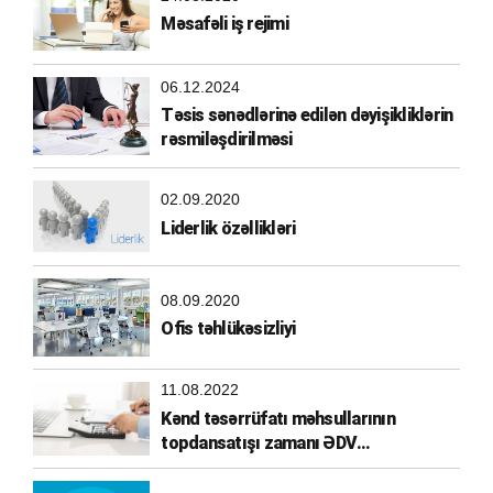
Məsafəli iş rejimi
06.12.2024
Təsis sənədlərinə edilən dəyişikliklərin
rəsmiləşdirilməsi
02.09.2020
Liderlik özəllikləri
08.09.2020
Ofis təhlükəsizliyi
11.08.2022
Kənd təsərrüfatı məhsullarının
topdansatışı zamanı ƏDV
hesablanması