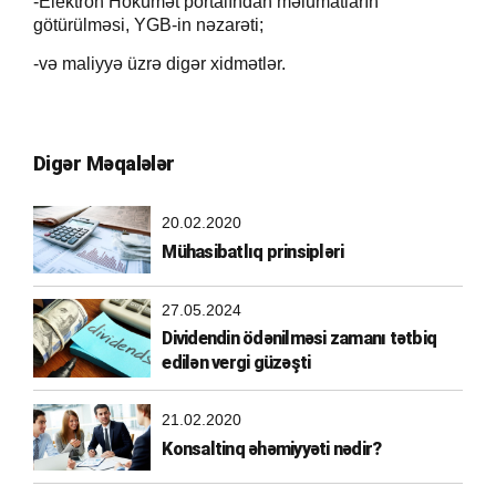
-Elektron Hökümət portalından məlumatların
götürülməsi, YGB-in nəzarəti;
-və maliyyə üzrə digər xidmətlər.
Digər Məqalələr
20.02.2020
Mühasibatlıq prinsipləri
27.05.2024
Dividendin ödənilməsi zamanı tətbiq
edilən vergi güzəşti
21.02.2020
Konsaltinq əhəmiyyəti nədir?