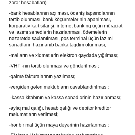
zərər hesabatları);
-bank hesablarının açılması, ödəniş tapşırıqlarının
tərtib olunması, bank köçürmələrinin aparılması,
korparativ kart sifarişi, internet banking üçün müraciət
və lazımı sənədlərin hazırlanması, ödəmələrin
nəzarətdə saxlanılması, pos terminal üçün lazimi
sənədlərin hazırlanıb banka təqdim olunması;
-malların və xidmətlərin elektron qaydada yığılması;
-VHF -nın tərtib olunması və göndərilməsi;
-qaimə fakturalarının yazılması;
-vergidən gələn məktubların cavablandırılması;
-kassa kitabının və kassa sənədlərinin hazırlanması;
-aylıq mal qalığı, hesab qalığı və debitor kreditor
məlumatların verilməsi;
-h
ər bir mal üçün maya dəyərinin hazırlanması;