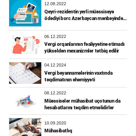
12.08.2022
Qeyri-rezidentin yerli müəssisəyə
ödədiyi borc Azərbaycan mənbəyindən
əldə olunmuş gəlir hesab edilirmi?
06.12.2022
Vergi orqanlarının fəaliyyətinə etimadı
yüksəldən mexanizmlər tətbiq edilir
04.12.2024
Vergi bəyannamələrinin vaxtında
təqdimatının əhəmiyyəti
08.12.2022
Müəssisələr mühasibat uçotunun da
hesabatlarını təqdim etməlidirlər
10.09.2020
Mühasibatlıq