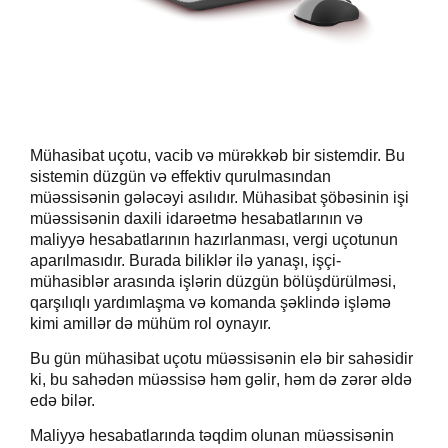
Mühasibat uçotu, vacib və mürəkkəb bir sistemdir.
Bu
sistemin düzgün və effektiv qurulmasından
müəssisənin gələcəyi asılıdır. Mühasibat şöbəsinin işi
müəssisənin daxili idarəetmə hesabatlarının və
maliyyə hesabatlarının hazırlanması, vergi uçotunun
aparılmasıdır. Burada biliklər ilə yanaşı, işçi-
mühasiblər arasında işlərin düzgün bölüşdürülməsi,
qarşılıqlı yardımlaşma və komanda şəklində işləmə
kimi amillər də mühüm rol oynayır.
Bu gün mühasibat uçotu müəssisənin elə bir sahəsidir
ki, bu sahədən müəssisə
həm
gəlir
, həm də
zərər
əl
də
edə bilər.
Maliyyə hesabatlarında təqdim olunan müəssisənin