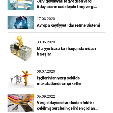
ƏDV qeydiyyatı ləğv edilən vergi
ödəyicisinin sadələşdirilmiş vergi
ödəyicisi olma hüququ
17.06.2020
Avropa Keyfiyyət İdarəetmə Sistemi
30.06.2020
Maliyyə bazarları haqqında müasir
baxışlar
06.07.2020
İşçilərini ən yaxşı şəkildə
mükafatlandıran şirkətlər
05.09.2022
Vergi ödəyicisi tərəfindən faktiki
çəkilmiş xərclərin gəlirdən çıxılan