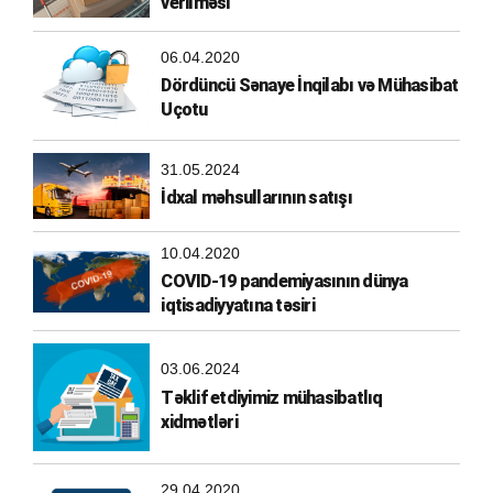
verilməsi
06.04.2020
Dördüncü Sənaye İnqilabı və Mühasibat
Uçotu
31.05.2024
İdxal məhsullarının satışı
10.04.2020
COVID-19 pandemiyasının dünya
iqtisadiyyatına təsiri
03.06.2024
Təklif etdiyimiz mühasibatlıq
xidmətləri
29.04.2020