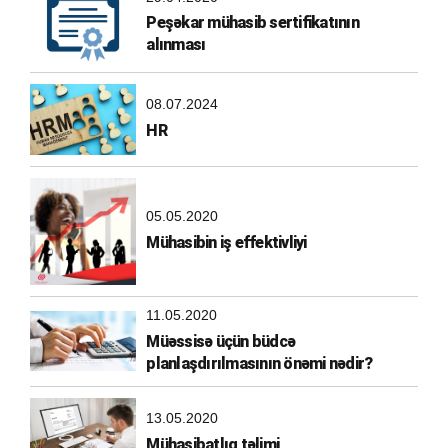
Peşəkar mühasib sertifikatının
alınması
08.07.2024
HR
05.05.2020
Mühasibin iş effektivliyi
11.05.2020
Müəssisə üçün büdcə
planlaşdırılmasının önəmi nədir?
13.05.2020
Mühasibatlıq təlimi