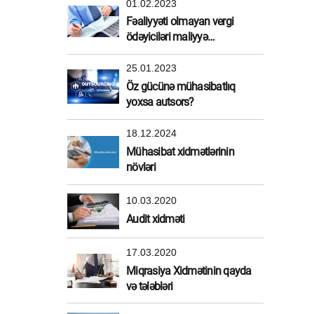
01.02.2023
Fəaliyyəti olmayan vergi
ödəyiciləri maliyyə
sanksiyasından azad edildi
25.01.2023
Öz gücünə mühasibatlıq
yoxsa autsors?
18.12.2024
Mühasibat xidmətlərinin
növləri
10.03.2020
Audit xidməti
17.03.2020
Miqrasiya Xidmətinin qayda
və tələbləri