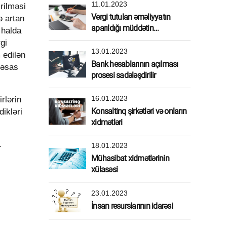
11.01.2023
rilməsi
Vergi tutulan əməliyyatın
ə artan
aparıldığı müddətin
 halda
müəyyənləşdirilməsi
gi
13.01.2023
 edilən
Bank hesablarının açılması
 əsas
prosesi sadələşdirilir
rlərin
16.01.2023
ikləri
Konsaltinq şirkətləri və onların
xidmətləri
.
18.01.2023
Mühasibat xidmətlərinin
xülasəsi
23.01.2023
İnsan resurslarının idarəsi