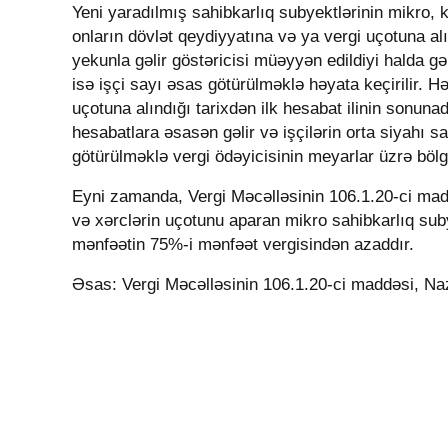
Yeni yaradılmış sahibkarlıq subyektlərinin mikro, k
onların dövlət qeydiyyatına və ya vergi uçotuna al
yekunla gəlir göstəricisi müəyyən edildiyi halda gə
isə işçi sayı əsas götürülməklə həyata keçirilir. H
uçotuna alındığı tarixdən ilk hesabat ilinin sonuna
hesabatlara əsasən gəlir və işçilərin orta siyahı sa
götürülməklə vergi ödəyicisinin meyarlar üzrə bölg
Eyni zamanda, Vergi Məcəlləsinin 106.1.20-ci mad
və xərclərin uçotunu aparan mikro sahibkarlıq subye
mənfəətin 75
%-i
mənfəət vergisindən azaddır.
Əsas: Vergi Məcəlləsinin 106.1.20-ci maddəsi, Nazir