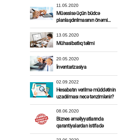
11.05.2020
Müəssisə üçün büdcə
planlaşdırılmasının önəmi
nədir?
13.05.2020
Mühasibatlıq təlimi
20.05.2020
İnventarizasiya
02.09.2022
Hesabatın verilmə müddətinin
uzadılması necə tənzimlənir?
08.06.2020
Biznes əməliyyatlarında
qarantiyalardan istifadə
23.06.2020