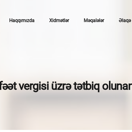
Haqqımızda
Xidmətlər
Məqalələr
Əlaqə
çotu
mətlər
broker xidmətləri
əət vergisi üzrə tətbiq oluna