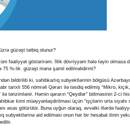
üzrə güzəşt tətbiq olunur?
züm fəaliyyət göstərirəm. İllik dövriyyəm hələ təyin olmasa d
rə 75
%-lik
güzəşt mənə şamil edilməlidirmi?
ndən bildirilib ki, sahibkarlıq subyektlərinin bölgüsü Azərba
br tarixli 556 nömrəli Qərarı ilə təsdiq edilmiş “Mikro, kiçik,
” ilə tənzimlənir. Həmin qərarın “Qeydlər” bölməsinin 2-ci hi
sahibkar kimi müəyyənləşdirilməsi üçün “işçilərin orta siyahı 
anı əsas götürülür. Buna uyğun olaraq, əvvəlki illərdə fəaliyy
rlıq subyektlərinə aid edilməsi onun hər bir hesabat ilinin yek
dilir.