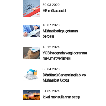
30.03.2020
HR mütəxəssisi
18.07.2020
Mühasibatlıq uçotunun
bərpası
16.12.2024
YGB haqqında vergi oqranına
məlumat verilməsi
06.04.2020
Dördüncü Sənaye İnqilabı və
Mühasibat Uçotu
31.05.2024
İdxal məhsullarının satışı