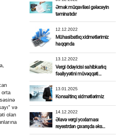
Əmək müqaviləsi gələcəyin
təminatıdır
12.12.2022
Mühasibatlıq xidmətlərimiz
haqqında
13.12.2022
a,
Vergi ödəyicisi sahibkarlıq
fəaliyyətini müvəqqəti
dayandırdırarsa
ycan
13.01.2025
 orta
Konsaltinq xidmətlərimiz
ssəsinə
sayı” və
14.12.2022
əti olan
Əlavə vergi yoxlaması
unlarına
reyestrdən çıxarışda əks
etdirilməlidirmi?