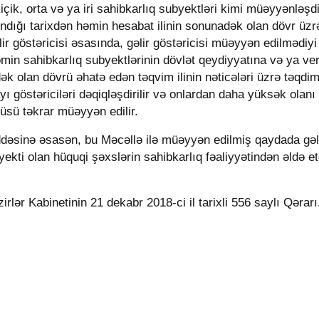
içik, orta və ya iri sahibkarlıq subyektləri kimi müəyyənləşdi
ındığı tarixdən həmin hesabat ilinin sonunadək olan dövr üzr
lir göstəricisi əsasında, gəlir göstəricisi müəyyən edilmədiyi
əmin sahibkarlıq subyektlərinin dövlət qeydiyyatına və ya ver
dək olan dövrü əhatə edən təqvim ilinin nəticələri üzrə təqdim
yı göstəriciləri dəqiqləşdirilir və onlardan daha yüksək olanı
üsü təkrar müəyyən edilir.
dəsinə əsasən, bu Məcəllə ilə müəyyən edilmiş qaydada gəli
kti olan hüquqi şəxslərin sahibkarlıq fəaliyyətindən əldə etd
lər Kabinetinin 21 dekabr 2018-ci il tarixli 556 saylı Qərarı