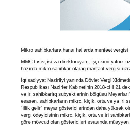
Mikro sahibkarlara hansı hallarda mənfəət vergisi 
MMC təsisçisi və direktoruyam
,
işçi kimi yalnız ö
hazırda mikro sahibkar olaraq mənfəət vergisi üz
İqtisadiyyat Nazirliyi yanında Dövlət Vergi Xidməti
Respublikası Nazirlər Kabinetinin 2018-ci il 21 deka
və iri sahibkarlıq subyektlərinin bölgüsü Meyarları
əsasən, sahibkarların mikro, kiçik, orta və ya iri 
“illik gəlir” meyar göstəricilərindən daha yüksək ol
vergi ödəyicisinin mikro, kiçik, orta və iri sahibka
görə mövcud olan göstəriciləri əsasında müəyyən e