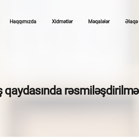
Haqqımızda
Xidmətlər
Məqalələr
Əlaqə
çotu
mətlər
broker xidmətləri
 qaydasında rəsmiləşdirilməs