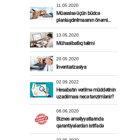
11.05.2020
Müəssisə üçün büdcə
planlaşdırılmasının önəmi
nədir?
13.05.2020
Mühasibatlıq təlimi
20.05.2020
İnventarizasiya
02.09.2022
Hesabatın verilmə müddətinin
uzadılması necə tənzimlənir?
08.06.2020
Biznes əməliyyatlarında
qarantiyalardan istifadə
23.06.2020