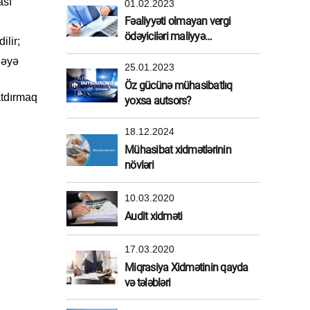
ası
01.02.2023
Fəaliyyəti olmayan vergi
ödəyiciləri maliyyə
ilir;
sanksiyasından azad edildi
dəyə
25.01.2023
Öz gücünə mühasibatlıq
atdırmaq
yoxsa autsors?
18.12.2024
Mühasibat xidmətlərinin
növləri
10.03.2020
Audit xidməti
17.03.2020
Miqrasiya Xidmətinin qayda
və tələbləri