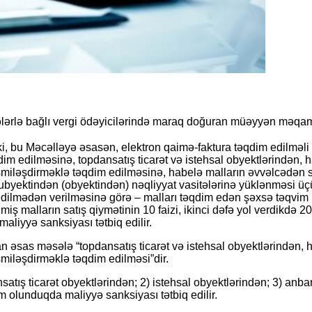
lərlə bağlı vergi ödəyicilərində maraq doğuran müəyyən məqam
i, bu Məcəlləyə əsasən, elektron qaimə-faktura təqdim edilməli
im edilməsinə, topdansatış ticarət və istehsal obyektlərindən, 
miləşdirməklə təqdim edilməsinə, habelə malların əvvəlcədən si
subyektindən (obyektindən) nəqliyyat vasitələrinə yüklənməsi ü
 edilmədən verilməsinə görə – malları təqdim edən şəxsə təqvim i
iş malların satış qiymətinin 10 faizi, ikinci dəfə yol verdikdə 20 
aliyyə sanksiyası tətbiq edilir.
an əsas məsələ
“topdansatış ticarət və istehsal obyektlərindən, 
miləşdirməklə təqdim edilməsi”
dir.
tış ticarət obyektlərindən; 2) istehsal obyektlərindən; 3) anba
 olunduqda maliyyə sanksiyası tətbiq edilir.