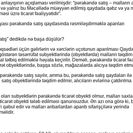
anlayışının açıqlaması verilmişdir:
“pərakəndə satış – malların a
lə və yalnız bu Məcəllədə müəyyən edilmiş qaydada qəbz və ya n
si üzrə ticarət fəaliyyətidir”.
iyası pərakəndə satış qaydasında rəsmiləşdirməklə aparılan
atış” dedikdə nə başa düşülür?
qsədləri üçün gəlirlərin və xərclərin uçotunun aparılması Qayda
 göstərən təsərrüfat subyektlərində (obyektlərdə) malların təqdim
 tətbiq edilməklə həyata keçirilir.
Deməli, pərakəndə ticarət fəa
arət obyektlərində, başqa sözlə, mağazalarda alıcıya təqdim etməl
 pərakəndə satış sayılır, amma bu, pərakəndə satış qaydaları ilə
atış obyektlərində təqdim edilmir, alıcıların evlərinə çatdırılma
olan subyektlərin pərakəndə ticarət obyekti olmur, malları sax
icarət obyekti tələb edilməsi qanunsuzdur. Ən azı ona görə ki, 
ri qəbul edir və malları anbarlardan aparıb sifarişçilərə yerində
məlidir.