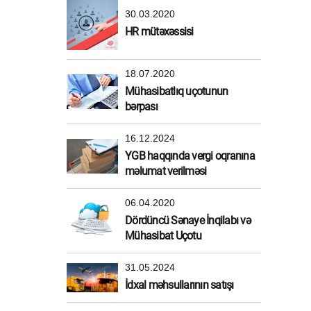
30.03.2020
HR mütəxəssisi
18.07.2020
Mühasibatlıq uçotunun
bərpası
16.12.2024
YGB haqqında vergi oqranına
məlumat verilməsi
06.04.2020
Dördüncü Sənaye İnqilabı və
Mühasibat Uçotu
31.05.2024
İdxal məhsullarının satışı