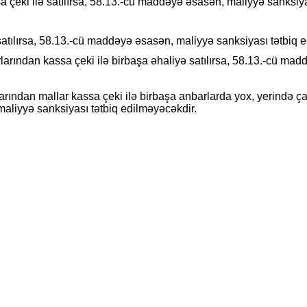
sa çeki ilə satılırsa, 58.13.-cü maddəyə əsasən, maliyyə sanksiy
satılırsa, 58.13.-cü maddəyə əsasən, maliyyə sanksiyası tətbiq ed
larından kassa çeki ilə birbaşa əhaliyə satılırsa, 58.13.-cü mad
arından mallar kassa çeki ilə birbaşa anbarlarda yox, yerində ç
maliyyə sanksiyası tətbiq edilməyəcəkdir.