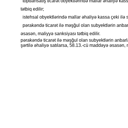
topdansatış ticarət obyektlərində mallar əhaliyə kas
·
tətbiq edilir;
istehsal obyektlərində mallar əhaliyə kassa çeki ilə 
·
pərakəndə ticarət ilə məşğul olan subyektlərin anbar
·
əsasən, maliyyə sanksiyası tətbiq edilir.
pərakəndə ticarət ilə məşğul olan subyektlərin anbarl
şərtilə əhaliyə satılarsa, 58.13.-cü maddəyə əsasən, 