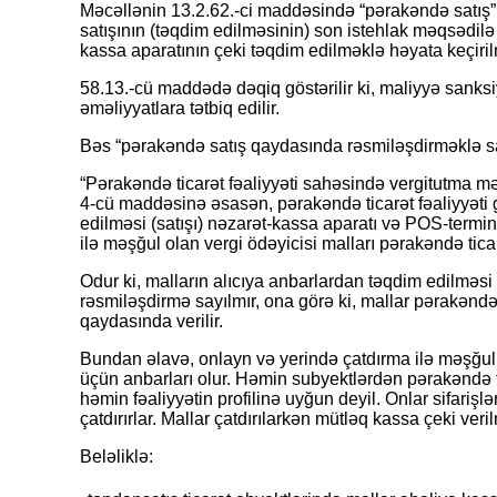
Məcəllənin 13.2.62.-ci maddəsində “pərakəndə satış” 
satışının (təqdim edilməsinin) son istehlak məqsədi
kassa aparatının çeki təqdim edilməklə həyata keçirilmə
58.13.-cü maddədə dəqiq göstərilir ki, maliyyə sanks
əməliyyatlara tətbiq edilir.
Bəs “pərakəndə satış qaydasında rəsmiləşdirməklə s
“Pərakəndə ticarət fəaliyyəti sahəsində vergitutma mə
4-cü maddəsinə əsasən,
pərakəndə ticarət fəaliyyəti
edilməsi (satışı) nəzarət-kassa aparatı və POS-terminal
ilə məşğul olan vergi ödəyicisi malları pərakəndə tic
Odur ki, malların alıcıya anbarlardan təqdim edilməsi
rəsmiləşdirmə sayılmır, ona görə ki, mallar pərakəndə s
qaydasında verilir.
Bundan əlavə, onlayn və yerində çatdırma ilə məşğul 
üçün anbarları olur. Həmin subyektlərdən pərakəndə t
həmin fəaliyyətin profilinə uyğun deyil. Onlar sifarişlə
çatdırırlar. Mallar çatdırılarkən mütləq kassa çeki veril
Beləliklə: