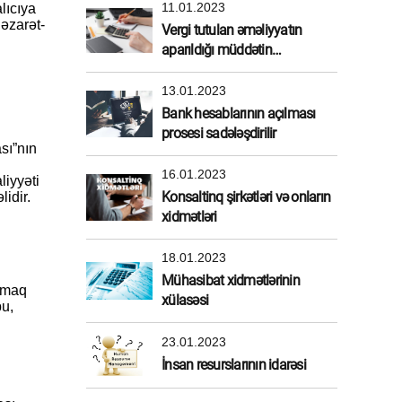
11.01.2023
lıcıya
əzarət-
Vergi tutulan əməliyyatın
aparıldığı müddətin
müəyyənləşdirilməsi
13.01.2023
Bank hesablarının açılması
prosesi sadələşdirilir
sı”nın
16.01.2023
liyyəti
Konsaltinq şirkətləri və onların
idir.
xidmətləri
18.01.2023
Mühasibat xidmətlərinin
lamaq
xülasəsi
bu,
23.01.2023
İnsan resurslarının idarəsi