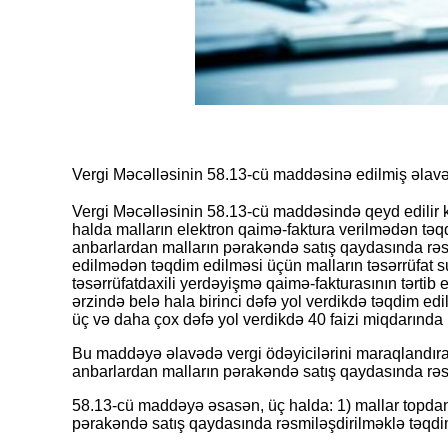
Vergi Məcəlləsinin 58.13-cü maddəsinə edilmiş əlavə
Vergi Məcəlləsinin 58.13-cü maddəsində qeyd edilir k
halda malların elektron qaimə-faktura verilmədən təqd
anbarlardan malların pərakəndə satış qaydasında rəs
edilmədən təqdim edilməsi üçün malların təsərrüfat 
təsərrüfatdaxili yerdəyişmə qaimə-fakturasının tərtib
ərzində belə hala birinci dəfə yol verdikdə təqdim edilm
üç və daha çox dəfə yol verdikdə 40 faizi miqdarında m
Bu maddəyə əlavədə vergi ödəyicilərini maraqlandır
anbarlardan malların pərakəndə satış qaydasında rəs
58.13-cü maddəyə əsasən, üç halda: 1) mallar topdansa
pərakəndə satış qaydasında rəsmiləşdirilməklə təqdim