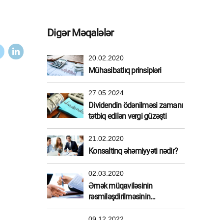
Digər Məqalələr
20.02.2020
Mühasibatlıq prinsipləri
27.05.2024
Dividendin ödənilməsi zamanı
tətbiq edilən vergi güzəşti
21.02.2020
Konsaltinq əhəmiyyəti nədir?
02.03.2020
Əmək müqaviləsinin
rəsmiləşdirilməsinin
üstünlükləri
09.12.2022