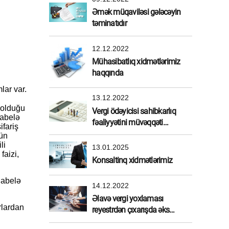
Əmək müqaviləsi gələcəyin
təminatıdır
12.12.2022
Mühasibatlıq xidmətlərimiz
haqqında
lar var.
13.12.2022
 olduğu
Vergi ödəyicisi sahibkarlıq
habelə
fəaliyyətini müvəqqəti
fariş
dayandırdırarsa
çün
li
13.01.2025
faizi,
Konsaltinq xidmətlərimiz
habelə
14.12.2022
Əlavə vergi yoxlaması
rlardan
reyestrdən çıxarışda əks
etdirilməlidirmi?