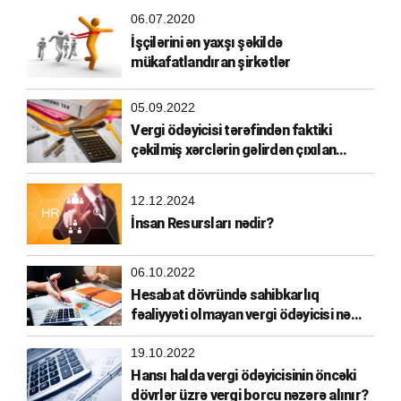
06.07.2020
İşçilərini ən yaxşı şəkildə
mükafatlandıran şirkətlər
05.09.2022
Vergi ödəyicisi tərəfindən faktiki
çəkilmiş xərclərin gəlirdən çıxılan
xərclərə aid edilməsi
12.12.2024
İnsan Resursları nədir?
06.10.2022
Hesabat dövründə sahibkarlıq
fəaliyyəti olmayan vergi ödəyicisi nə
etməlidir?
19.10.2022
Hansı halda vergi ödəyicisinin öncəki
dövrlər üzrə vergi borcu nəzərə alınır?