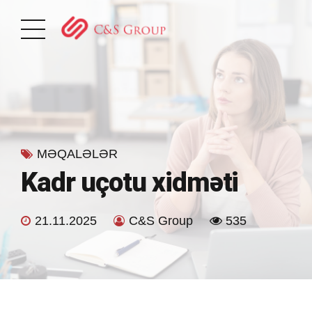
MƏQALƏLƏR
Kadr uçotu xidməti
21.11.2025
C&S Group
535