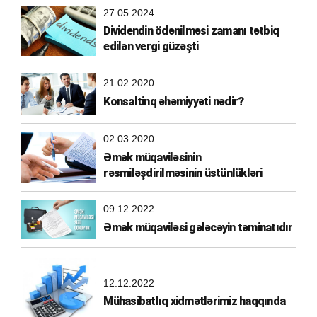
27.05.2024
Dividendin ödənilməsi zamanı tətbiq
edilən vergi güzəşti
21.02.2020
Konsaltinq əhəmiyyəti nədir?
02.03.2020
Əmək müqaviləsinin
rəsmiləşdirilməsinin üstünlükləri
09.12.2022
Əmək müqaviləsi gələcəyin təminatıdır
12.12.2022
Mühasibatlıq xidmətlərimiz haqqında