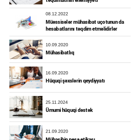
təqdimatının əhəmiyyəti
08.12.2022
Müəssisələr mühasibat uçotunun da
hesabatlarını təqdim etməlidirlər
10.09.2020
Mühasibatlıq
16.09.2020
Hüquqi şəxslərin qeydiyyatı
25.11.2024
Ümumi hüquqi dəstək
21.09.2020
Mühasibin peşə etikası