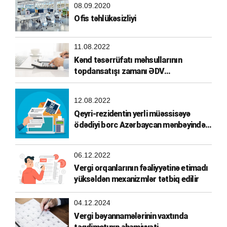
08.09.2020
Ofis təhlükəsizliyi
11.08.2022
Kənd təsərrüfatı məhsullarının
topdansatışı zamanı ƏDV
hesablanması
12.08.2022
Qeyri-rezidentin yerli müəssisəyə
ödədiyi borc Azərbaycan mənbəyindən
əldə olunmuş gəlir hesab edilirmi?
06.12.2022
Vergi orqanlarının fəaliyyətinə etimadı
yüksəldən mexanizmlər tətbiq edilir
04.12.2024
Vergi bəyannamələrinin vaxtında