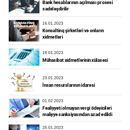
Bank hesablarının açılması prosesi
sadələşdirilir
16.01.2023
Konsaltinq şirkətləri və onların
xidmətləri
18.01.2023
Mühasibat xidmətlərinin xülasəsi
23.01.2023
İnsan resurslarının idarəsi
01.02.2023
Fəaliyyəti olmayan vergi ödəyiciləri
maliyyə sanksiyasından azad edildi
25.01.2023