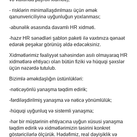
- risklərin minimallaşdırılması üçün
ə
mək
qanunvericiliyinə uyğunluğun yoxlanması;
-abunəlik əsasında davamlı HR xidməti.
-hazır HR sənədləri şablon paketi il
ə
vaxtınıza qənaət
edərək peşəkar görünüş əldə edəcəksiniz.
Xidmətlərimiz fəaliyyət sahəsindən asılı olmayaraq HR
xidmətlərə ehtiyacı olan bütün fiziki və hüquqi şəxslər
üçün nəzərdə tutulub.
Bizimlə əməkdaşlığın üstünlükləri:
-nəticəyönlü yanaşma təqdim edirik;
-fərdiləşdirilmiş yanaşma və nəticə yönümlülük;
-hüquqi uyğunluq və sistemli yanaşma;
-hər bir müştərinin ehtiyacına uyğun xüsusi yanaşma
təqdim edirik və xidmətlərimizin təsirini konkret
göstəricilərlə ölçürük. Hədəfimiz, real dəyişiklik və