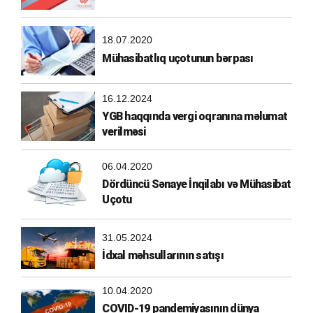
18.07.2020
Mühasibatlıq uçotunun bərpası
16.12.2024
YGB haqqında vergi oqranına məlumat
verilməsi
06.04.2020
Dördüncü Sənaye İnqilabı və Mühasibat
Uçotu
31.05.2024
İdxal məhsullarının satışı
10.04.2020
COVID-19 pandemiyasının dünya