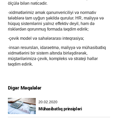
ölçülə bilən nəticədir.
-xidmətlərimiz əmək qanunvericiliyi və normativ
tələblərə tam uyğun şəkildə qurulur. HR, maliyyə və
hüquq sistemlərini yalnız effektiv deyil, həm də
risklərdən qorunmuş formada təqdim edirik;
-ç
evik model və sahələrarası inteqrasiya;
-insan resursları, idarəetmə, maliyyə və mühasibatlıq
xidmətlərini bir sistem altında birləşdirərək,
müştərilərimizə çevik, kompleks və strateji həllər
təqdim edirik.
Digər Məqalələr
20.02.2020
Mühasibatlıq prinsipləri