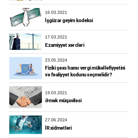
16.03.2021
İşgüzar geyim kodeksi
17.03.2021
Ezamiyyət xərcləri
23.05.2024
Fiziki şəxs hansı vergi mükəlləfiyyətini
və fəaliyyət kodunu seçməlidir?
19.03.2021
Əmək müqaviləsi
27.06.2024
İR xidmətləri