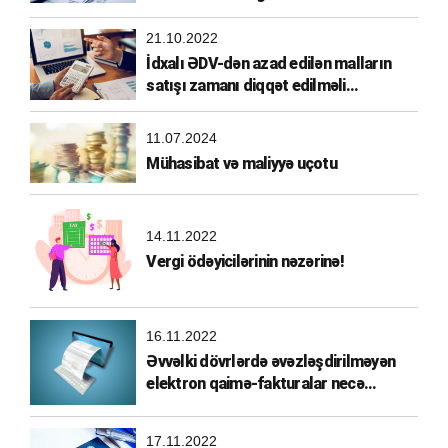
21.10.2022
İdxalı ƏDV-dən azad edilən malların
satışı zamanı diqqət edilməli
məqamlar
11.07.2024
Mühasibat və maliyyə uçotu
14.11.2022
Vergi ödəyicilərinin nəzərinə!
16.11.2022
Əvvəlki dövrlərdə əvəzləşdirilməyən
elektron qaimə-fakturalar necə
əvəzləşdirilməlidir?
17.11.2022