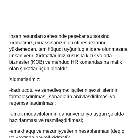
İnsan resursları sahəsində peşəkar autsorsinq
xidmətimiz, müəssisənizin daxili resurslarını
yükləmədən
,
tam hüquqi uyğunluqla idarə olunmasına
imkan verir.
Xidmətlərimiz x
üsusilə kiçik və orta
bizneslər (KOB) və məhdud HR komandasına malik
olan şirkətlər üçün idealdır.
Xidmətlərimiz:
-k
adr uçotu və sənədləşmə:
i
şçilərin şəxsi işlərinin
formalaşdırılması, sənədlərin arxivləşdirilməsi və
rəqəmsallaşdırılması
;
-əmək müqavilələrinin qanunvericiliyə uyğun şəkildə
hazırlanması və rəsmiləşdirilməsi;
-əməkhaqqı və məzuniyyətlərin hesablanması (dəqiq
və vaxtında payroll xidməti);