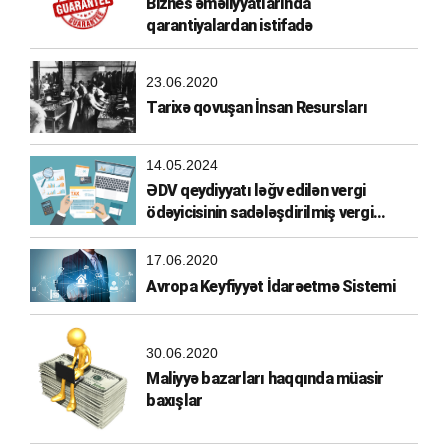
Biznes əməliyyatlarında
qarantiyalardan istifadə
23.06.2020
Tarixə qovuşan İnsan Resursları
14.05.2024
ƏDV qeydiyyatı ləğv edilən vergi
ödəyicisinin sadələşdirilmiş vergi
ödəyicisi olma hüququ
17.06.2020
Avropa Keyfiyyət İdarəetmə Sistemi
30.06.2020
Maliyyə bazarları haqqında müasir
baxışlar