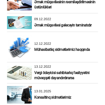
Əmək müqaviləsinin rəsmiləşdirilməsinin
üstünlükləri
09.12.2022
Əmək müqaviləsi gələcəyin təminatıdır
12.12.2022
Mühasibatlıq xidmətlərimiz haqqında
13.12.2022
Vergi ödəyicisi sahibkarlıq fəaliyyətini
müvəqqəti dayandırdırarsa
13.01.2025
Konsaltinq xidmətlərimiz