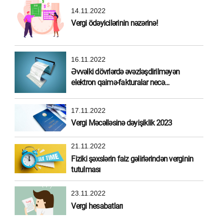
14.11.2022
Vergi ödəyicilərinin nəzərinə!
16.11.2022
Əvvəlki dövrlərdə əvəzləşdirilməyən
elektron qaimə-fakturalar necə
əvəzləşdirilməlidir?
17.11.2022
Vergi Məcəlləsinə dəyişiklik 2023
21.11.2022
Fiziki şəxslərin faiz gəlirlərindən verginin
tutulması
23.11.2022
Vergi hesabatları