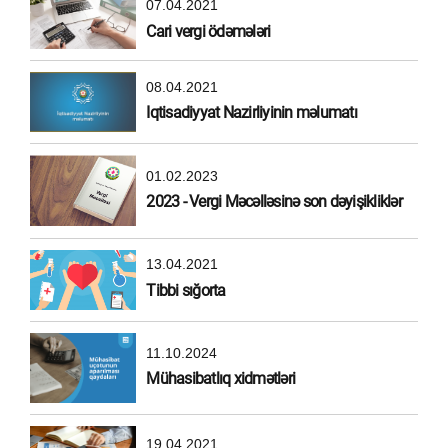
07.04.2021
Cari vergi ödəmələri
08.04.2021
Iqtisadiyyat Nazirliyinin məlumatı
01.02.2023
2023 - Vergi Məcəlləsinə son dəyişikliklər
13.04.2021
Tibbi sığorta
11.10.2024
Mühasibatlıq xidmətləri
19.04.2021