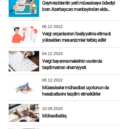
Qeyri-rezidentin yerli müəssisəyə ödədiyi
borc Azərbaycan mənbəyindən əldə
olunmuş gəlir hesab edilirmi?
06.12.2022
Vergi orqanlarının fəaliyyətinə etimadı
yüksəldən mexanizmlər tətbiq edilir
04.12.2024
Vergi bəyannamələrinin vaxtında
təqdimatının əhəmiyyəti
08.12.2022
Müəssisələr mühasibat uçotunun da
hesabatlarını təqdim etməlidirlər
10.09.2020
Mühasibatlıq