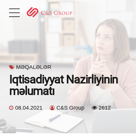
MƏQALƏLƏR
Iqtisadiyyat Nazirliyinin
məlumatı
08.04.2021
C&S Group
2612