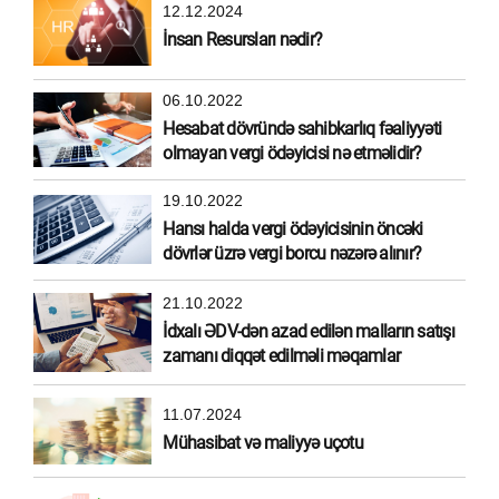
12.12.2024
İnsan Resursları nədir?
06.10.2022
Hesabat dövründə sahibkarlıq fəaliyyəti
olmayan vergi ödəyicisi nə etməlidir?
19.10.2022
Hansı halda vergi ödəyicisinin öncəki
dövrlər üzrə vergi borcu nəzərə alınır?
21.10.2022
İdxalı ƏDV-dən azad edilən malların satışı
zamanı diqqət edilməli məqamlar
11.07.2024
Mühasibat və maliyyə uçotu