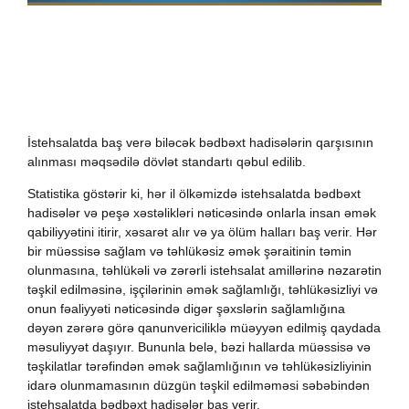
İstehsalatda baş verə biləcək bədbəxt hadisələrin qarşısının
alınması məqsədilə dövlət standartı qəbul edilib.
Statistika göstərir ki, hər il ölkəmizdə istehsalatda bədbəxt
hadisələr və peşə xəstəlikləri nəticəsində onlarla insan əmək
qabiliyyətini itirir, xəsarət alır və ya ölüm halları baş verir. Hər
bir müəssisə sağlam və təhlükəsiz əmək şəraitinin təmin
olunmasına, təhlükəli və zərərli istehsalat amillərinə nəzarətin
təşkil edilməsinə, işçilərinin əmək sağlamlığı, təhlükəsizliyi və
onun fəaliyyəti nəticəsində digər şəxslərin sağlamlığına
dəyən zərərə görə qanunvericiliklə müəyyən edilmiş qaydada
məsuliyyət daşıyır. Bununla belə, bəzi hallarda müəssisə və
təşkilatlar tərəfindən əmək sağlamlığının və təhlükəsizliyinin
idarə olunmamasının düzgün təşkil edilməməsi səbəbindən
istehsalatda bədbəxt hadisələr baş verir.