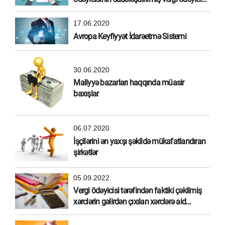
olma hüququ
17.06.2020
Avropa Keyfiyyət İdarəetmə Sistemi
30.06.2020
Maliyyə bazarları haqqında müasir
baxışlar
06.07.2020
İşçilərini ən yaxşı şəkildə mükafatlandıran
şirkətlər
05.09.2022
Vergi ödəyicisi tərəfindən faktiki çəkilmiş
xərclərin gəlirdən çıxılan xərclərə aid
edilməsi