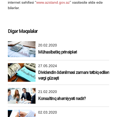
internet səhifəsi “
www.azstand.gov.az
” vasitəsilə əldə edə
bilərlər.
Digər Məqalələr
20.02.2020
Mühasibatlıq prinsipləri
27.05.2024
Dividendin ödənilməsi zamanı tətbiq edilən
vergi güzəşti
21.02.2020
Konsaltinq əhəmiyyəti nədir?
02.03.2020