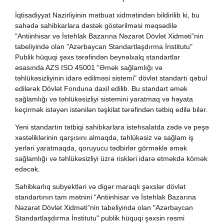
İqtisadiyyat Nazirliyinin mətbuat xidmətindən bildirilib ki, bu
sahədə sahibkarlara dəstək göstərilməsi məqsədilə
“Antiinhisar və İstehlak Bazarına Nəzarət Dövlət Xidməti”nin
tabeliyində olan "Azərbaycan Standartlaşdırma İnstitutu"
Publik hüquqi şəxs tərəfindən beynəlxalq standartlar
əsasında AZS ISO 45001 "Əmək sağlamlığı və
təhlükəsizliyinin idarə edilməsi sistemi" dövlət standartı qəbul
edilərək Dövlət Fonduna daxil edilib. Bu standart əmək
sağlamlığı və təhlükəsizliyi sistemini yaratmaq və həyata
keçirmək istəyən istənilən təşkilat tərəfindən tətbiq edilə bilər.
Yeni standartın tətbiqi sahibkarlara istehsalatda zədə və peşə
xəstəliklərinin qarşısını almaqda, təhlükəsiz və sağlam iş
yerləri yaratmaqda, qoruyucu tədbirlər görməklə əmək
sağlamlığı və təhlükəsizliyi üzrə riskləri idarə etməkdə kömək
edəcək.
Sahibkarlıq subyektləri və digər maraqlı şəxslər dövlət
standartının tam mətnini “Antiinhisar və İstehlak Bazarına
Nəzarət Dövlət Xidməti”nin tabeliyində olan "Azərbaycan
Standartlaşdırma İnstitutu" publik hüquqi şəxsin rəsmi