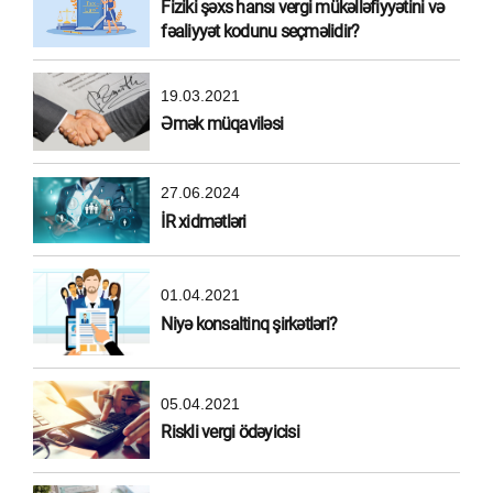
Fiziki şəxs hansı vergi mükəlləfiyyətini və
fəaliyyət kodunu seçməlidir?
19.03.2021
Əmək müqaviləsi
27.06.2024
İR xidmətləri
01.04.2021
Niyə konsaltinq şirkətləri?
05.04.2021
Riskli vergi ödəyicisi