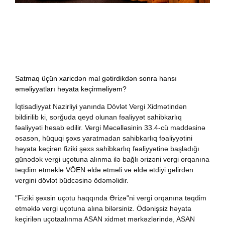
Satmaq üçün xaricdən mal gətirdikdən sonra hansı
əməliyyatları həyata keçirməliyəm?
İqtisadiyyat Nazirliyi yanında Dövlət Vergi Xidmətindən
bildirilib ki, sorğuda qeyd olunan fəaliyyət sahibkarlıq
fəaliyyəti hesab edilir. Vergi Məcəlləsinin 33.4-cü maddəsinə
əsasən, hüquqi şəxs yaratmadan sahibkarlıq fəaliyyətini
həyata keçirən fiziki şəxs sahibkarlıq fəaliyyətinə başladığı
günədək vergi uçotuna alınma ilə bağlı ərizəni vergi orqanına
təqdim etməklə VÖEN əldə etməli və əldə etdiyi gəlirdən
vergini dövlət büdcəsinə ödəməlidir.
"Fiziki şəxsin uçotu haqqında Ərizə"ni vergi orqanına təqdim
etməklə vergi uçotuna alına bilərsiniz. Ödənişsiz həyata
keçirilən uçotaalınma ASAN xidmət mərkəzlərində, ASAN