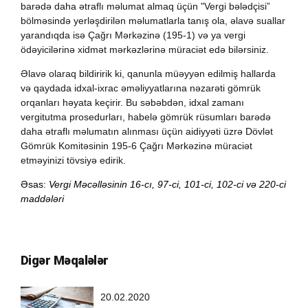
barədə daha ətraflı məlumat almaq üçün "Vergi bələdçisi”
bölməsində yerləşdirilən məlumatlarla tanış ola, əlavə suallar
yarandıqda isə Çağrı Mərkəzinə (195-1) və ya vergi
ödəyicilərinə xidmət mərkəzlərinə müraciət edə bilərsiniz.
Əlavə olaraq bildiririk ki, qanunla müəyyən edilmiş hallarda
və qaydada idxal-ixrac əməliyyatlarına nəzarəti gömrük
orqanları həyata keçirir. Bu səbəbdən, idxal zamanı
vergitutma prosedurları, habelə gömrük rüsumları barədə
daha ətraflı məlumatın alınması üçün aidiyyəti üzrə Dövlət
Gömrük Komitəsinin 195-6 Çağrı Mərkəzinə müraciət
etməyinizi tövsiyə edirik.
Əsas:
Vergi Məcəlləsinin 16-cı, 97-ci, 101-ci, 102-ci və 220-ci
maddələri
Digər Məqalələr
20.02.2020