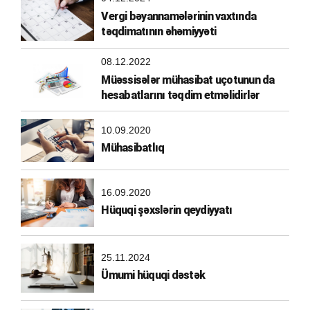
Vergi bəyannamələrinin vaxtında
təqdimatının əhəmiyyəti
08.12.2022
Müəssisələr mühasibat uçotunun da
hesabatlarını təqdim etməlidirlər
10.09.2020
Mühasibatlıq
16.09.2020
Hüquqi şəxslərin qeydiyyatı
25.11.2024
Ümumi hüquqi dəstək