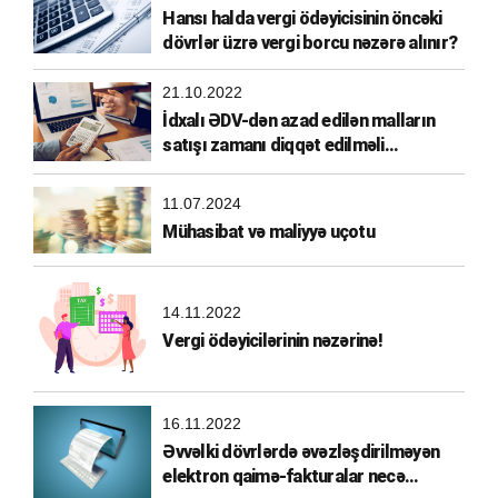
Hansı halda vergi ödəyicisinin öncəki
dövrlər üzrə vergi borcu nəzərə alınır?
21.10.2022
İdxalı ƏDV-dən azad edilən malların
satışı zamanı diqqət edilməli
məqamlar
11.07.2024
Mühasibat və maliyyə uçotu
14.11.2022
Vergi ödəyicilərinin nəzərinə!
16.11.2022
Əvvəlki dövrlərdə əvəzləşdirilməyən
elektron qaimə-fakturalar necə