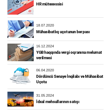
HR mütəxəssisi
18.07.2020
Mühasibatlıq uçotunun bərpası
16.12.2024
YGB haqqında vergi oqranına məlumat
verilməsi
06.04.2020
Dördüncü Sənaye İnqilabı və Mühasibat
Uçotu
31.05.2024
İdxal məhsullarının satışı