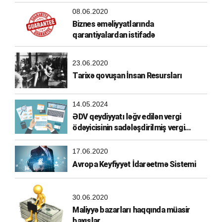
08.06.2020
Biznes əməliyyatlarında
qarantiyalardan istifadə
23.06.2020
Tarixə qovuşan İnsan Resursları
14.05.2024
ƏDV qeydiyyatı ləğv edilən vergi
ödəyicisinin sadələşdirilmiş vergi
ödəyicisi olma hüququ
17.06.2020
Avropa Keyfiyyət İdarəetmə Sistemi
30.06.2020
Maliyyə bazarları haqqında müasir
baxışlar