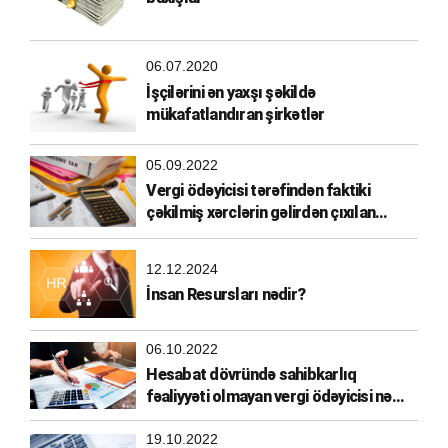
06.07.2020
İşçilərini ən yaxşı şəkildə
mükafatlandıran şirkətlər
05.09.2022
Vergi ödəyicisi tərəfindən faktiki
çəkilmiş xərclərin gəlirdən çıxılan
xərclərə aid edilməsi
12.12.2024
İnsan Resursları nədir?
06.10.2022
Hesabat dövründə sahibkarlıq
fəaliyyəti olmayan vergi ödəyicisi nə
etməlidir?
19.10.2022