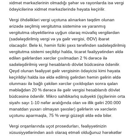
xidmət mərkəzlərinin olmadığı şəhər və rayonlarda isə vergi
ödəyicilərinə xidmət mərkəzlərində həyata keçirilir.
Vergi öhdəlikləri vergi uçotuna alınarkən təqdim olunan
ərizədə seçilmiş vergitutma sisteminə və yaranmış
vergitutma obyektlərinə uyğun olaraq müvafiq vergilərdən
(sadələşdirilmiş vergi və ya gəlir vergisi, ƏDV) ibarət
olacaqdır. Belə ki, həmin fiziki şəxs tərəfindən sadələşdirilmiş
vergitutma sistemi seçildiyi halda, ticarət fəaliyyətindən əldə
edilən gəlirlərdən xərclər çıxılmadan 2 % dərəcə ilə
sadələşdirilmiş vergi hesablanıb dövlət büdcəsinə ödənilir.
Qeyd olunan fəaliyyət gəlir vergisinin ödəyicisi kimi həyata
keçirildiyi halda isə əldə edilmiş gəlirdən həmin gəlirin əldə
olunması ilə bağlı çəkilən xərclər çıxıldıqdan sonra qalan
məbləğdən 20 % dərəcə ilə gəlir vergisi hesablanıb dövlət
büdcəsinə ödənilir. Mikro sahibkarlıq subyekti (işçilərinin orta
siyahı sayı 1-10 nəfər aralığında olan və illik gəliri 200.000
manatdan yuxarı olmayan şəxslər) gəlirlərin və xərclərin
uçotunu aparmaqla, 75 % vergi güzəşti əldə edə bilər.
Vergi orqanlarında uçot prosedurları, fəaliyyətinizin
xüsusiyyətlərindən asılı olaraq etməli olduğunuz hərəkətlər