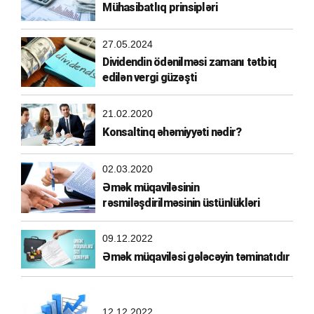
Mühasibatlıq prinsipləri
27.05.2024
Dividendin ödənilməsi zamanı tətbiq
edilən vergi güzəşti
21.02.2020
Konsaltinq əhəmiyyəti nədir?
02.03.2020
Əmək müqaviləsinin
rəsmiləşdirilməsinin üstünlükləri
09.12.2022
Əmək müqaviləsi gələcəyin təminatıdır
12.12.2022