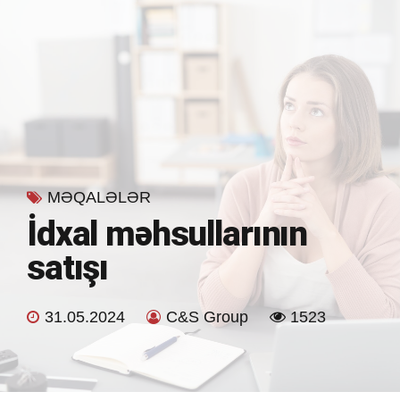
MƏQALƏLƏR
İdxal məhsullarının
satışı
31.05.2024
C&S Group
1523