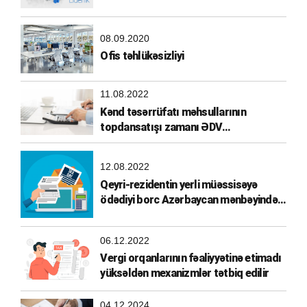
08.09.2020
Ofis təhlükəsizliyi
11.08.2022
Kənd təsərrüfatı məhsullarının
topdansatışı zamanı ƏDV
hesablanması
12.08.2022
Qeyri-rezidentin yerli müəssisəyə
ödədiyi borc Azərbaycan mənbəyindən
əldə olunmuş gəlir hesab edilirmi?
06.12.2022
Vergi orqanlarının fəaliyyətinə etimadı
yüksəldən mexanizmlər tətbiq edilir
04.12.2024