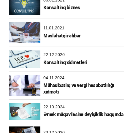
Konsaltinq biznes
11.01.2021
Məsləhətçi rəhbər
22.12.2020
Konsaltinq xidmətləri
04.11.2024
Mühasibatlıq və vergi hesabatlılığı
xidməti
22.10.2024
Əmək müqaviləsinə dəyişiklik haqqında
23.12.2020