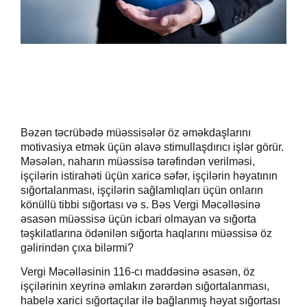
Bəzən təcrübədə müəssisələr öz əməkdaşlarını
motivasiya etmək üçün əlavə stimullaşdırıcı işlər görür.
Məsələn, naharın müəssisə tərəfindən verilməsi,
işçilərin istirahəti üçün xaricə səfər, işçilərin həyatının
sığortalanması, işçilərin sağlamlıqları üçün onların
könüllü tibbi sığortası
və s. Bəs Vergi Məcəlləsinə
əsasən müəssisə üçün icbari olmayan və sığorta
təşkilatlarına ödənilən sığorta haqlarını müəssisə öz
gəlirindən çıxa bilərmi?
Vergi Məcəlləsinin 116-cı maddəsinə əsasən, öz
işçilərinin xeyrinə əmlakın zərərdən sığortalanması,
habelə xarici sığortaçılar ilə bağlanmış həyat sığortası