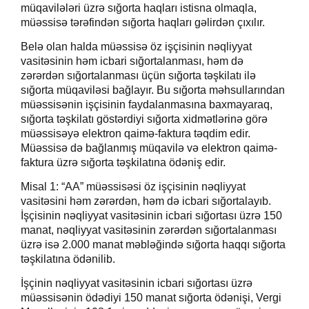
müqavilələri üzrə sığorta haqları istisna olmaqla,
müəssisə tərəfindən sığorta haqları gəlirdən çıxılır.
Belə olan halda müəssisə öz işçisinin nəqliyyat
vasitəsinin həm icbari sığortalanması, həm də
zərərdən sığortalanması üçün sığorta təşkilatı ilə
sığorta müqaviləsi bağlayır. Bu sığorta məhsullarından
müəssisənin işçisinin faydalanmasına baxmayaraq,
sığorta təşkilatı göstərdiyi sığorta xidmətlərinə görə
müəssisəyə elektron qaimə-faktura təqdim edir.
Müəssisə də bağlanmış müqavilə və elektron qaimə-
faktura üzrə sığorta təşkilatına ödəniş edir.
Misal 1: “AA” müəssisəsi öz işçisinin nəqliyyat
vasitəsini həm zərərdən, həm də icbari sığortalayıb.
İşçisinin nəqliyyat vasitəsinin icbari sığortası üzrə 150
manat, nəqliyyat vasitəsinin zərərdən sığortalanması
üzrə isə 2.000 manat məbləğində sığorta haqqı sığorta
təşkilatına ödənilib.
İşçinin nəqliyyat vasitəsinin icbari sığortası üzrə
müəssisənin ödədiyi 150 manat sığorta ödənişi, Vergi