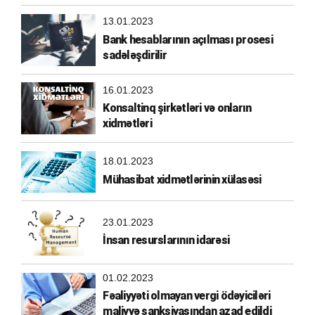
13.01.2023
Bank hesablarının açılması prosesi
sadələşdirilir
16.01.2023
Konsaltinq şirkətləri və onların
xidmətləri
18.01.2023
Mühasibat xidmətlərinin xülasəsi
23.01.2023
İnsan resurslarının idarəsi
01.02.2023
Fəaliyyəti olmayan vergi ödəyiciləri
maliyyə sanksiyasından azad edildi