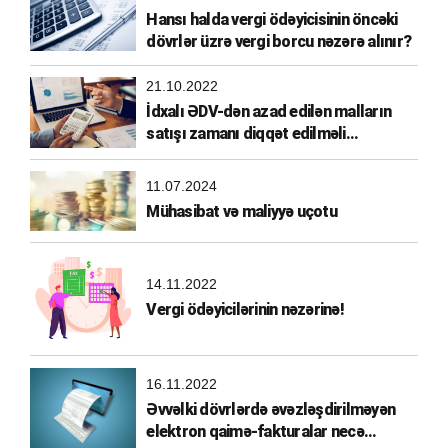
Hansı halda vergi ödəyicisinin öncəki
dövrlər üzrə vergi borcu nəzərə alınır?
21.10.2022
İdxalı ƏDV-dən azad edilən malların
satışı zamanı diqqət edilməli
məqamlar
11.07.2024
Mühasibat və maliyyə uçotu
14.11.2022
Vergi ödəyicilərinin nəzərinə!
16.11.2022
Əvvəlki dövrlərdə əvəzləşdirilməyən
elektron qaimə-fakturalar necə