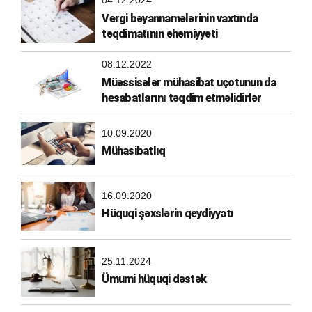
04.12.2024
Vergi bəyannamələrinin vaxtında
təqdimatının əhəmiyyəti
08.12.2022
Müəssisələr mühasibat uçotunun da
hesabatlarını təqdim etməlidirlər
10.09.2020
Mühasibatlıq
16.09.2020
Hüquqi şəxslərin qeydiyyatı
25.11.2024
Ümumi hüquqi dəstək