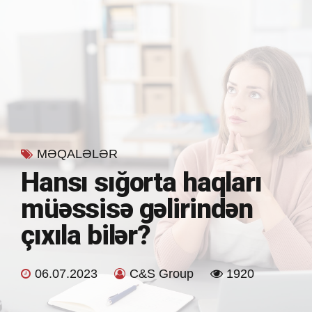
MƏQALƏLƏR
Hansı sığorta haqları
müəssisə gəlirindən
çıxıla bilər?
06.07.2023
C&S Group
1920