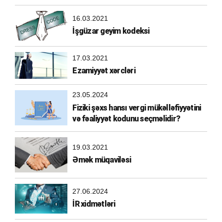
16.03.2021
İşgüzar geyim kodeksi
17.03.2021
Ezamiyyət xərcləri
23.05.2024
Fiziki şəxs hansı vergi mükəlləfiyyətini
və fəaliyyət kodunu seçməlidir?
19.03.2021
Əmək müqaviləsi
27.06.2024
İR xidmətləri