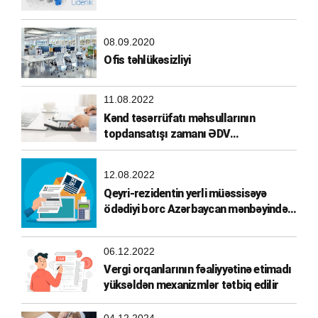
08.09.2020
Ofis təhlükəsizliyi
11.08.2022
Kənd təsərrüfatı məhsullarının
topdansatışı zamanı ƏDV
hesablanması
12.08.2022
Qeyri-rezidentin yerli müəssisəyə
ödədiyi borc Azərbaycan mənbəyindən
əldə olunmuş gəlir hesab edilirmi?
06.12.2022
Vergi orqanlarının fəaliyyətinə etimadı
yüksəldən mexanizmlər tətbiq edilir