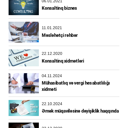
06.01.2021
Konsaltinq biznes
11.01.2021
Məsləhətçi rəhbər
22.12.2020
Konsaltinq xidmətləri
04.11.2024
Mühasibatlıq və vergi hesabatlılığı
xidməti
22.10.2024
Əmək müqaviləsinə dəyişiklik haqqında