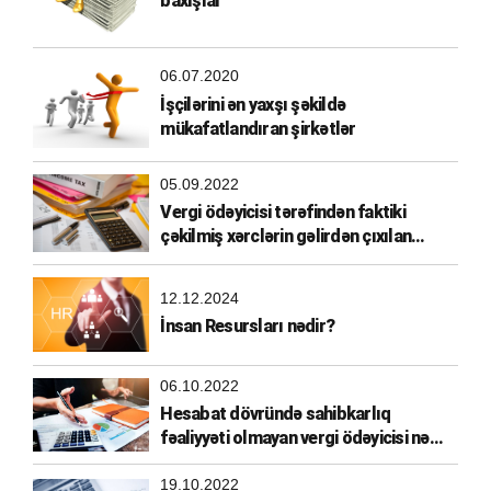
baxışlar
06.07.2020
İşçilərini ən yaxşı şəkildə
mükafatlandıran şirkətlər
05.09.2022
Vergi ödəyicisi tərəfindən faktiki
çəkilmiş xərclərin gəlirdən çıxılan
xərclərə aid edilməsi
12.12.2024
İnsan Resursları nədir?
06.10.2022
Hesabat dövründə sahibkarlıq
fəaliyyəti olmayan vergi ödəyicisi nə
etməlidir?
19.10.2022