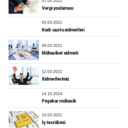
01.03.2021
Vergi yoxlaması
03.03.2021
Kadr uçotu xidmətləri
09.03.2021
Mühasibat xidməti
12.03.2021
Xidmətlərimiz
14.10.2024
Peşəkar mühasib
15.03.2021
İş təcrübəsi