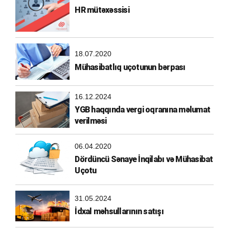
HR mütəxəssisi
18.07.2020
Mühasibatlıq uçotunun bərpası
16.12.2024
YGB haqqında vergi oqranına məlumat
verilməsi
06.04.2020
Dördüncü Sənaye İnqilabı və Mühasibat
Uçotu
31.05.2024
İdxal məhsullarının satışı