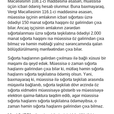
Məcəlləsinin 108.1-ci maddəsinə əsasən, müəssisə
üçün icbari ödəniş hesab olunmur. Buna baxmayaraq,
Vergi Məcəlləsinin 116.1-ci maddəsinə əsasən,
müəssisə işçinin əmlakının icbari sığortası üzrə
ödədiyi 150 manat sığorta haqqını öz gəlirindən çıxa
bilər. Ancaq işçisinin əmlakının zərərdən
sığortalanması üzrə sığorta təşkilatına ödədiyi 2.000
manat sığorta haqqını isə müəssisə öz gəlirindən çıxa
bilməz və həmin məbləği yalnız sərəncamında qalan
bölüşdürülməmiş mənfəətindən çıxa bilər.
Sığorta haqlarının gəlirdən çıxılması ilə bağlı xüsusi bir
məqamı da qeyd edək. Müəssisə o zaman sığorta
haqlarını gəlirindən çıxa bilər ki, mütləq həmin sığorta
haqlarını sığorta təşkilatına ödəmiş olsun. Yəni,
baxmayaraq ki, müəssisə ilə sığorta təşkilatı arasında
müqavilə bağlanıb, sığorta təşkilatı dövr ərzində öz
sığorta xidmətini müəssisəyə göstərib və müəssisəyə
elektron qaimə-faktura təqdim edib, əgər müəssisə
sığorta haqlarını sığorta təşkilatına ödəməyibsə, o
zaman həmin sığorta haqlarını gəlirindən çıxa bilməz.