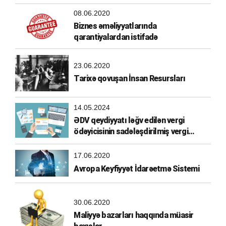
08.06.2020
Biznes əməliyyatlarında
qarantiyalardan istifadə
23.06.2020
Tarixə qovuşan İnsan Resursları
14.05.2024
ƏDV qeydiyyatı ləğv edilən vergi
ödəyicisinin sadələşdirilmiş vergi
ödəyicisi olma hüququ
17.06.2020
Avropa Keyfiyyət İdarəetmə Sistemi
30.06.2020
Maliyyə bazarları haqqında müasir