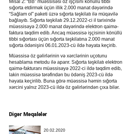
Misal 2: “BB” müəssisəsi öz işçisini könüllü tibbi
sığorta etdirmək üçün illik 2.000 manat dəyərində
“Sağlam ol” paketi üzrə sığorta təşkilatı ilə müqavilə
bağlayıb. Sığorta təşkilatı 29.12.2022-ci il tarixində
müəssisəyə 2.000 manat dəyərində elektron qaimə-
faktura təqdim edib. Ancaq müəssisə işçisinin könüllü
tibbi sığortası üçün sığorta təşkilatına 2.000 manat
sığorta ödənişini 06.01.2023-cü ildə həyata keçirib.
Müəssisə öz gəlirlərinin və xərclərinin uçotunu
hesablama metodu ilə aparır. Sığorta təşkilatı elektron
qaimə-fakturanı müəssisəyə 2022-ci ildə təqdim edib,
lakin müəssisə tərəfindən bu ödəniş 2023-cü ildə
həyata keçirilib. Buna görə müəssisə həmin sığorta
xərcini yalnız 2023-cü ildə öz gəlirlərindən çıxa bilər.
Digər Məqalələr
20.02.2020