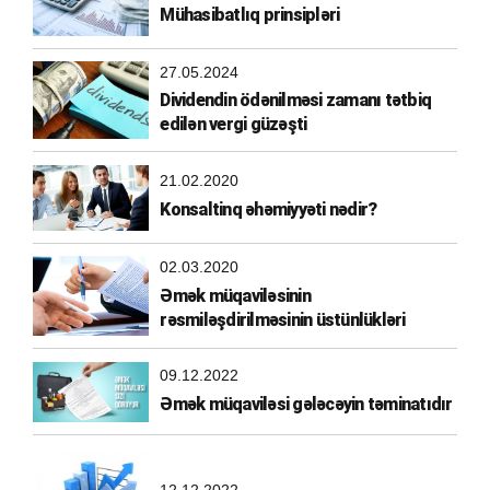
Mühasibatlıq prinsipləri
27.05.2024
Dividendin ödənilməsi zamanı tətbiq
edilən vergi güzəşti
21.02.2020
Konsaltinq əhəmiyyəti nədir?
02.03.2020
Əmək müqaviləsinin
rəsmiləşdirilməsinin üstünlükləri
09.12.2022
Əmək müqaviləsi gələcəyin təminatıdır
12.12.2022