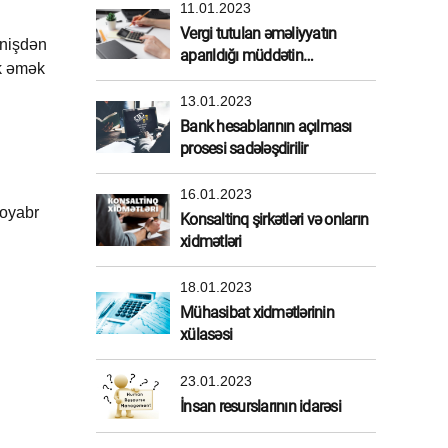
11.01.2023
Vergi tutulan əməliyyatın
ənişdən
aparıldığı müddətin
ük əmək
müəyyənləşdirilməsi
13.01.2023
Bank hesablarının açılması
prosesi sadələşdirilir
16.01.2023
noyabr
Konsaltinq şirkətləri və onların
xidmətləri
18.01.2023
Mühasibat xidmətlərinin
xülasəsi
23.01.2023
İnsan resurslarının idarəsi