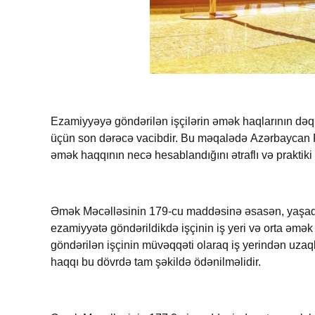
Ezamiyyəyə göndərilən işçilərin əmək haqlarının dəq
üçün son dərəcə vacibdir.
Bu məqalədə Azərbaycan R
əmək haqqının necə hesablandığını ətraflı və praktik
Əmək Məcəlləsinin 179-cu maddəsi
nə
əsasən
, y
aşad
ezamiyyətə göndərildikdə işçinin iş yeri və orta əmək 
göndərilən işçinin müvəqqəti olaraq iş yerindən uzaql
haqqı bu dövrdə tam şəkildə ödənilməlidir.