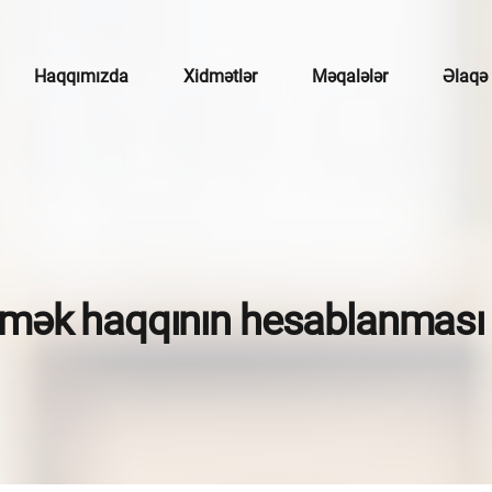
Haqqımızda
Xidmətlər
Məqalələr
Əlaqə
çotu
mətlər
broker xidmətləri
mək haqqının hesablanması