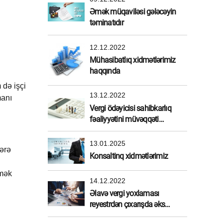
Əmək müqaviləsi gələcəyin
təminatıdır
12.12.2022
Mühasibatlıq xidmətlərimiz
haqqında
 də işçi
13.12.2022
manı
Vergi ödəyicisi sahibkarlıq
fəaliyyətini müvəqqəti
dayandırdırarsa
13.01.2025
lərə
Konsaltinq xidmətlərimiz
əmək
14.12.2022
Əlavə vergi yoxlaması
reyestrdən çıxarışda əks
etdirilməlidirmi?