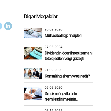
Digər Məqalələr
20.02.2020
Mühasibatlıq prinsipləri
27.05.2024
Dividendin ödənilməsi zamanı
tətbiq edilən vergi güzəşti
21.02.2020
Konsaltinq əhəmiyyəti nədir?
02.03.2020
Əmək müqaviləsinin
rəsmiləşdirilməsinin
üstünlükləri
09.12.2022