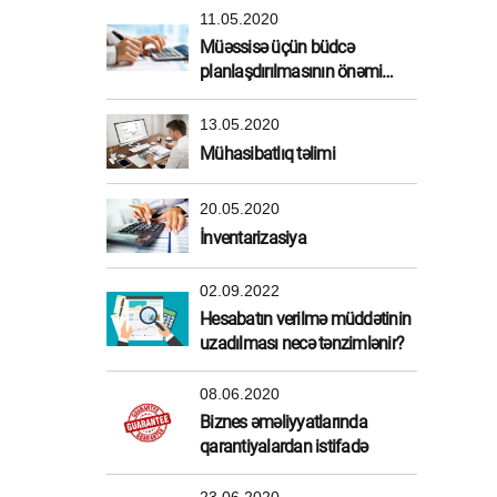
11.05.2020
Müəssisə üçün büdcə
planlaşdırılmasının önəmi
nədir?
13.05.2020
Mühasibatlıq təlimi
20.05.2020
İnventarizasiya
02.09.2022
Hesabatın verilmə müddətinin
uzadılması necə tənzimlənir?
08.06.2020
Biznes əməliyyatlarında
qarantiyalardan istifadə
23.06.2020