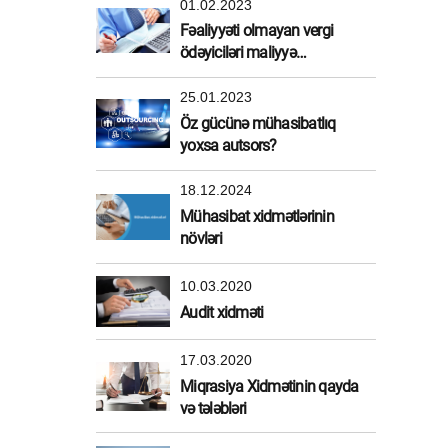
01.02.2023
Fəaliyyəti olmayan vergi
ödəyiciləri maliyyə
sanksiyasından azad edildi
25.01.2023
Öz gücünə mühasibatlıq
yoxsa autsors?
18.12.2024
Mühasibat xidmətlərinin
növləri
10.03.2020
Audit xidməti
17.03.2020
Miqrasiya Xidmətinin qayda
və tələbləri