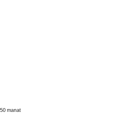
: 5 gün
,50 manat