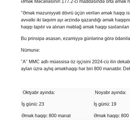
Əmək Məcəlləsinin 177.2-ci maddəsində orta əmək ha
"Əmək məzuniyyəti dövrü üçün verilən əmək haqqı ist
əvvəlki iki təqvim ayı ərzində qazandığı əmək haqqın
haqqı tapılır və alınan məbləğ əmək haqqı saxlanılan 
Bu prinsipə əsasən, ezamiyyə günlərinə görə ödənil
Nümunə:
"A" MMC adlı müəssisə öz işçisini 2024-cü ilin dekab
ayları üzrə aylıq əməkhaqqı hər biri 800 manatdır. D
Oktyabr ayında:
Noyabr ayında:
İş günü: 23
İş günü: 19
Əmək haqqı: 800 manat
Əmək haqqı: 800