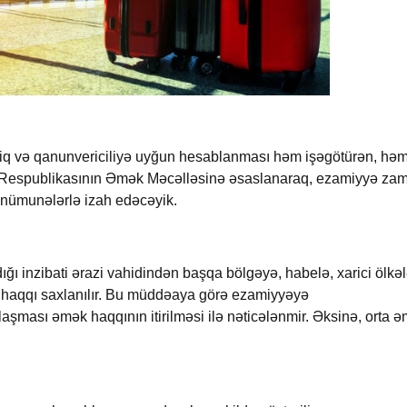
iq və qanunvericiliyə uyğun hesablanması həm işəgötürən, həm
espublikasının Əmək Məcəlləsinə əsaslanaraq, ezamiyyə za
i nümunələrlə izah edəcəyik.
ığı inzibati ərazi vahidindən başqa bölgəyə, habelə
,
xarici ölkə
haqqı saxlanılır.
Bu müddəaya görə ezamiyyəyə
aşması əmək haqqının itirilməsi ilə nəticələnmir. Əksinə, orta 