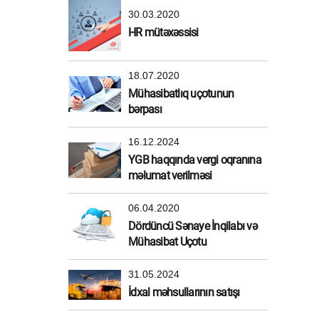
30.03.2020
HR mütəxəssisi
18.07.2020
Mühasibatlıq uçotunun
bərpası
16.12.2024
YGB haqqında vergi oqranına
məlumat verilməsi
06.04.2020
Dördüncü Sənaye İnqilabı və
Mühasibat Uçotu
31.05.2024
İdxal məhsullarının satışı