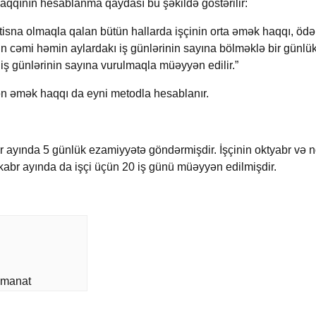
qqının hesablanma qaydası bu şəkildə göstərilir:
isna olmaqla qalan bütün hallarda işçinin orta əmək haqqı, öd
ın cəmi həmin aylardakı iş günlərinin sayına bölməklə bir günl
iş günlərinin sayına vurulmaqla müəyyən edilir.”
ən əmək haqqı da eyni metodla hesablanır.
r ayında 5 günlük ezamiyyətə göndərmişdir. İşçinin oktyabr və 
ekabr ayında da işçi üçün 20 iş günü müəyyən edilmişdir.
 manat