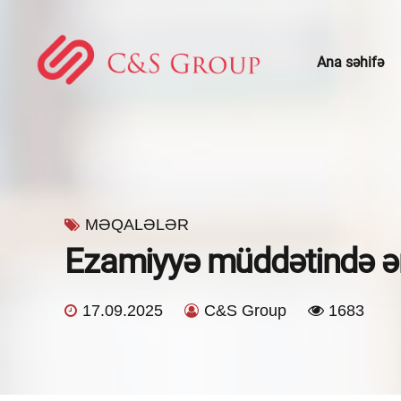
Ana səhifə
Konsaltinq xidmətləri
Kadrların u
Mühasibatlıq xidmətləri
Hüquqi xid
Vergi işi və vergi hüququ
Gömrük və 
MƏQALƏLƏR
Ezamiyyə müddətində ə
Audit xidməti
17.09.2025
C&S Group
1683