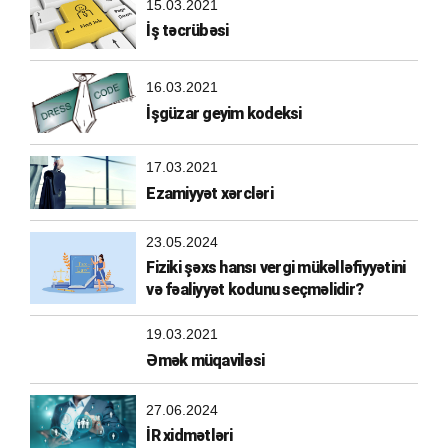
15.03.2021
İş təcrübəsi
16.03.2021
İşgüzar geyim kodeksi
17.03.2021
Ezamiyyət xərcləri
23.05.2024
Fiziki şəxs hansı vergi mükəlləfiyyətini
və fəaliyyət kodunu seçməlidir?
19.03.2021
Əmək müqaviləsi
27.06.2024
İR xidmətləri