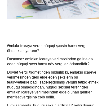
Əmlakı icarəyə verən hüquqi şəxsin hansı vergi
öhdəlikləri yaranır?
Daşınmaz əmlakın icarəyə verilməsindən gəlir əldə
edən hüquqi şəxs hansı növ vergiləri ödəməlidir?
Dövlət Vergi Xidmətindən bildirilib ki, əmlakın icarəyə
verilməsindən gəlir əldə edən şəxslərin bu
fəaliyyətlərilə bağlı sadələşdirilmiş vergini tətbiq etmək
hüququ olmadığından, hüquqi şəxslər tərəfindən
əmlakın icarəyə verilməsindən əldə olunan gəlirlər
mənfəət vergisinə cəlb edilir.
Eyni zamanda, hüquqi şəxsin ardıcıl 12 aylıq dövrün