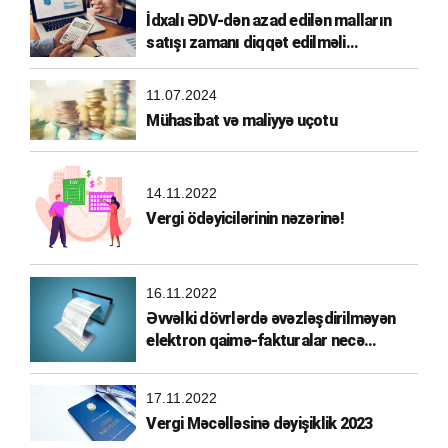
İdxalı ƏDV-dən azad edilən malların
satışı zamanı diqqət edilməli
məqamlar
11.07.2024
Mühasibat və maliyyə uçotu
14.11.2022
Vergi ödəyicilərinin nəzərinə!
16.11.2022
Əvvəlki dövrlərdə əvəzləşdirilməyən
elektron qaimə-fakturalar necə
əvəzləşdirilməlidir?
17.11.2022
Vergi Məcəlləsinə dəyişiklik 2023