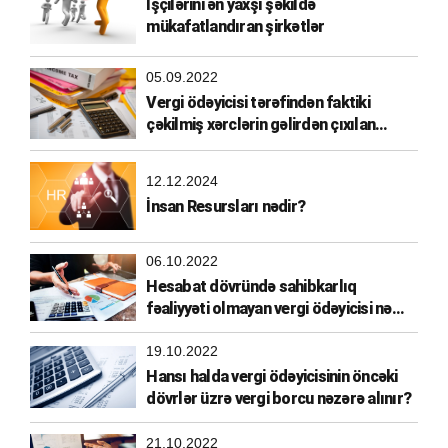
İşçilərini ən yaxşı şəkildə
mükafatlandıran şirkətlər
05.09.2022
Vergi ödəyicisi tərəfindən faktiki
çəkilmiş xərclərin gəlirdən çıxılan
xərclərə aid edilməsi
12.12.2024
İnsan Resursları nədir?
06.10.2022
Hesabat dövründə sahibkarlıq
fəaliyyəti olmayan vergi ödəyicisi nə
etməlidir?
19.10.2022
Hansı halda vergi ödəyicisinin öncəki
dövrlər üzrə vergi borcu nəzərə alınır?
21.10.2022