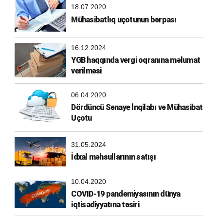
18.07.2020
Mühasibatlıq uçotunun bərpası
16.12.2024
YGB haqqında vergi oqranına məlumat
verilməsi
06.04.2020
Dördüncü Sənaye İnqilabı və Mühasibat
Uçotu
31.05.2024
İdxal məhsullarının satışı
10.04.2020
COVID-19 pandemiyasının dünya
iqtisadiyyatına təsiri