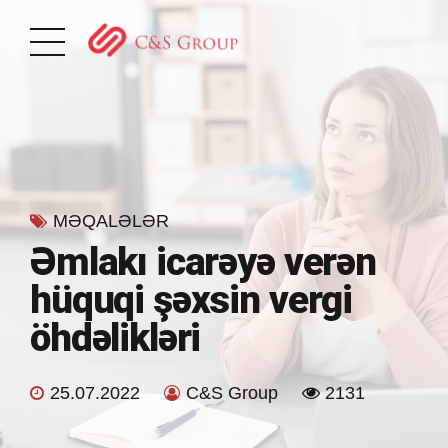
MƏQALƏLƏR
Əmlakı icarəyə verən
hüquqi şəxsin vergi
öhdəlikləri
25.07.2022
C&S Group
2131