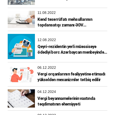
11.08.2022
Kənd təsərrüfatı məhsullarının
topdansatışı zamanı ƏDV
hesablanması
12.08.2022
Qeyri-rezidentin yerli müəssisəyə
ödədiyi borc Azərbaycan mənbəyindən
əldə olunmuş gəlir hesab edilirmi?
06.12.2022
Vergi orqanlarının fəaliyyətinə etimadı
yüksəldən mexanizmlər tətbiq edilir
04.12.2024
Vergi bəyannamələrinin vaxtında
təqdimatının əhəmiyyəti