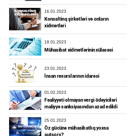
16.01.2023
Konsaltinq şirkətləri və onların
xidmətləri
18.01.2023
Mühasibat xidmətlərinin xülasəsi
23.01.2023
İnsan resurslarının idarəsi
01.02.2023
Fəaliyyəti olmayan vergi ödəyiciləri
maliyyə sanksiyasından azad edildi
25.01.2023
Öz gücünə mühasibatlıq yoxsa
autsors?