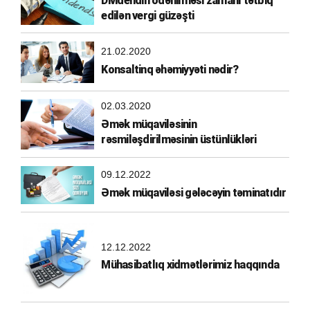
Dividendin ödənilməsi zamanı tətbiq
edilən vergi güzəşti
21.02.2020
Konsaltinq əhəmiyyəti nədir?
02.03.2020
Əmək müqaviləsinin
rəsmiləşdirilməsinin üstünlükləri
09.12.2022
Əmək müqaviləsi gələcəyin təminatıdır
12.12.2022
Mühasibatlıq xidmətlərimiz haqqında