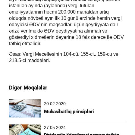
istənilən ayında (aylarında) vergi tutulan
əməliyyatlarının həcmi 200.000 manatdan artıq
olduqda növbəti ayın ilk 10 günü ərzində həmin vergi
ödəyicisi ƏDV-nin məqsədləri üçün qeydiyyata dair
ərizə verilməklə ƏDV qeydiyyatına alınmalı və
göstərdiyi xidmətlərin dəyərinə 18 faiz dərəcə ilə ƏDV
tətbiq etməlidir.
Əsas: Vergi Məcəlləsinin 104-cü, 155-ci., 159-cu və
218.5-ci maddələri.
Digər Məqalələr
20.02.2020
Mühasibatlıq prinsipləri
27.05.2024