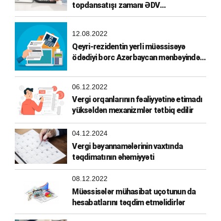
topdansatışı zamanı ƏDV
hesablanması
12.08.2022
Qeyri-rezidentin yerli müəssisəyə
ödədiyi borc Azərbaycan mənbəyindən
əldə olunmuş gəlir hesab edilirmi?
06.12.2022
Vergi orqanlarının fəaliyyətinə etimadı
yüksəldən mexanizmlər tətbiq edilir
04.12.2024
Vergi bəyannamələrinin vaxtında
təqdimatının əhəmiyyəti
08.12.2022
Müəssisələr mühasibat uçotunun da
hesabatlarını təqdim etməlidirlər