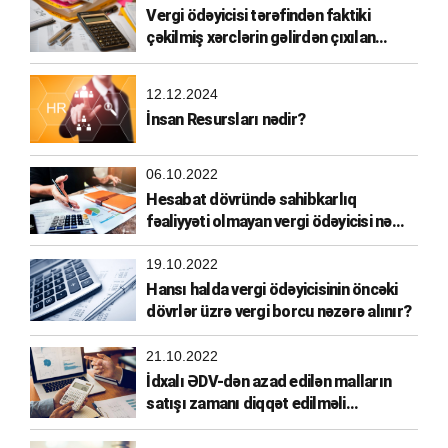
Vergi ödəyicisi tərəfindən faktiki
çəkilmiş xərclərin gəlirdən çıxılan
xərclərə aid edilməsi
12.12.2024
İnsan Resursları nədir?
06.10.2022
Hesabat dövründə sahibkarlıq
fəaliyyəti olmayan vergi ödəyicisi nə
etməlidir?
19.10.2022
Hansı halda vergi ödəyicisinin öncəki
dövrlər üzrə vergi borcu nəzərə alınır?
21.10.2022
İdxalı ƏDV-dən azad edilən malların
satışı zamanı diqqət edilməli
məqamlar