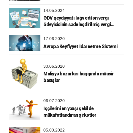
14.05.2024
ƏDV qeydiyyatı ləğv edilən vergi
ödəyicisinin sadələşdirilmiş vergi
ödəyicisi olma hüququ
17.06.2020
Avropa Keyfiyyət İdarəetmə Sistemi
30.06.2020
Maliyyə bazarları haqqında müasir
baxışlar
06.07.2020
İşçilərini ən yaxşı şəkildə
mükafatlandıran şirkətlər
05.09.2022