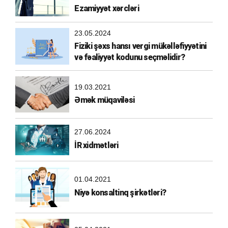
Ezamiyyət xərcləri
23.05.2024
Fiziki şəxs hansı vergi mükəlləfiyyətini
və fəaliyyət kodunu seçməlidir?
19.03.2021
Əmək müqaviləsi
27.06.2024
İR xidmətləri
01.04.2021
Niyə konsaltinq şirkətləri?