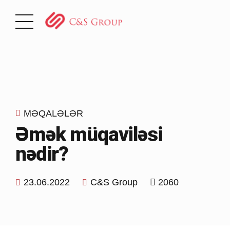
MƏQALƏLƏR
Əmək müqaviləsi
nədir?
23.06.2022
C&S Group
2060