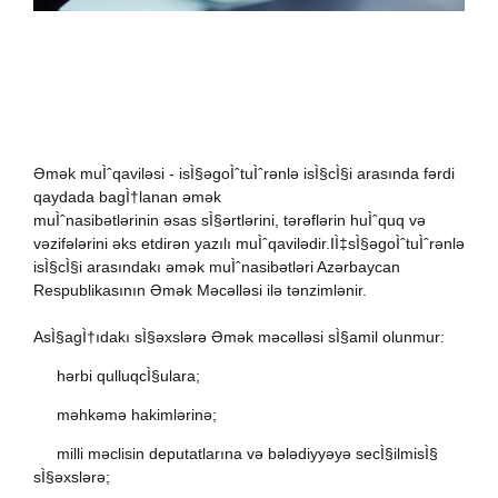
Əmək muÌˆqaviləsi - isÌ§əgoÌˆtuÌˆrənlə isÌ§cÌ§i arasında fərdi
qaydada bagÌ†lanan əmək
muÌˆnasibətlərinin əsas sÌ§ərtlərini, tərəflərin huÌˆquq və
vəzifələrini əks etdirən yazılı muÌˆqavilədir.IÌ‡sÌ§əgoÌˆtuÌˆrənlə
isÌ§cÌ§i arasındakı əmək muÌˆnasibətləri Azərbaycan
Respublikasının Əmək Məcəlləsi ilə tənzimlənir.
AsÌ§agÌ†ıdakı sÌ§əxslərə Əmək məcəlləsi sÌ§amil olunmur:
-
h
ərbi qulluqcÌ§ulara;
-
m
əhkəmə hakimlərinə;
-
m
illi məclisin deputatlarına və bələdiyyəyə secÌ§ilmisÌ§
sÌ§əxslərə;