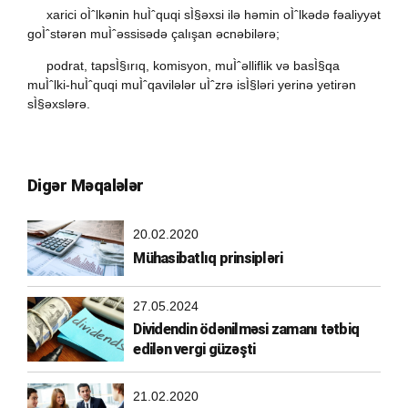
-
xarici oÌˆlkənin huÌˆquqi sÌ§əxsi ilə həmin oÌˆlkədə fəaliyyət
goÌˆstərən muÌˆəssisədə çalışan əcnəbilərə;
-
podrat, tapsÌ§ırıq, komisyon, muÌˆəlliflik və basÌ§qa
muÌˆlki-huÌˆquqi muÌˆqavilələr uÌˆzrə isÌ§ləri yerinə yetirən
sÌ§əxslərə.
Digər Məqalələr
20.02.2020
Mühasibatlıq prinsipləri
27.05.2024
Dividendin ödənilməsi zamanı tətbiq
edilən vergi güzəşti
21.02.2020