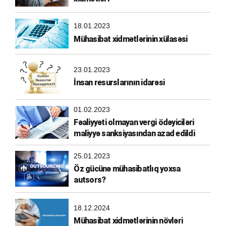
18.01.2023
Mühasibat xidmətlərinin xülasəsi
23.01.2023
İnsan resurslarının idarəsi
01.02.2023
Fəaliyyəti olmayan vergi ödəyiciləri
maliyyə sanksiyasından azad edildi
25.01.2023
Öz gücünə mühasibatlıq yoxsa
autsors?
18.12.2024
Mühasibat xidmətlərinin növləri