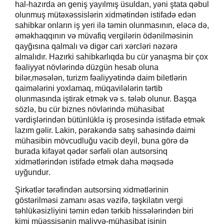
hal-hazırda ən geniş yayılmış üsuldan, yəni ştata qəbul
olunmuş mütəxəssislərin xidmətindən istifadə edən
sahibkar onların iş yeri ilə təmin olunmasının, eləcə də
,
əməkhaqqının və müvafiq vergilərin ödənilməsinin
qayğısına qalmalı və digər cari xərcləri nəzərə
almalıdır. Hazırki sahibkarlıqda bu cür yanaşma bir çox
fəaliyyət növlərində düzgün hesab o
luna
bilər,məsələn,
turizm fəaliyyətində daim biletlərin
qaimələrini yoxlamaq, müqavilələrin tərtib
olunmasında iştirak etmək və s. tələb olunur. Başqa
sözlə, bu cür biznes növlərində mühasibat
vərdişlərindən bütünlüklə iş prosesində istifadə etmək
lazım gəlir.
Lakin,
pərakəndə satış sahəsində daimi
mühasibin mövcudluğu vacib deyil, buna görə də
burada kifayət qədər sərfəli olan autsorsinq
xidmətlərindən istifadə etmək daha məqsədə
uyğundur
.
Şirkətlər tərəfindən autsorsinq xidmətlərinin
göstərilməsi zamanı əsas vəzifə, təşkilatın vergi
təhlükəsizliyini təmin edən tərkib hissələrindən biri
kimi müəssisənin maliyyə-mühasibat işinin