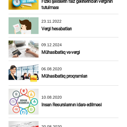
Fiziki şəxslərin faiz gəlirlərindən verginin
tutulması
23.11.2022
Vergi hesabatları
09.12.2024
Mühasibatlıq və vergi
06.08.2020
Mühasibatlıq proqramları
10.08.2020
Insan Resurslarının idarə edilməsi
20.08.2020