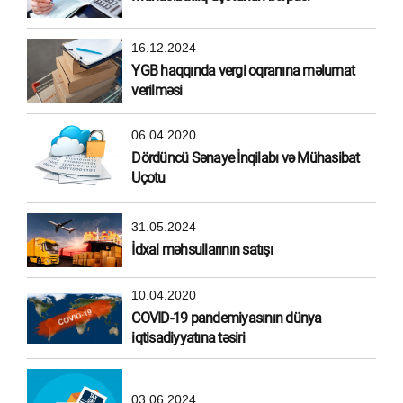
16.12.2024
YGB haqqında vergi oqranına məlumat
verilməsi
06.04.2020
Dördüncü Sənaye İnqilabı və Mühasibat
Uçotu
31.05.2024
İdxal məhsullarının satışı
10.04.2020
COVID-19 pandemiyasının dünya
iqtisadiyyatına təsiri
03.06.2024