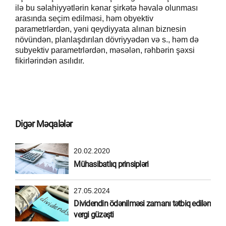
ilə bu səlahiyyətlərin kənar şirkətə həvalə olunması
arasında seçim edilməsi, həm obyektiv
parametrlərdən, yəni qeydiyyata alınan biznesin
növündən, planlaşdırılan dövriyyədən və s., həm də
subyektiv parametrlərdən, məsələn, rəhbərin şəxsi
fikirlərindən asılıdır.
Digər Məqalələr
20.02.2020
Mühasibatlıq prinsipləri
27.05.2024
Dividendin ödənilməsi zamanı tətbiq edilən
vergi güzəşti