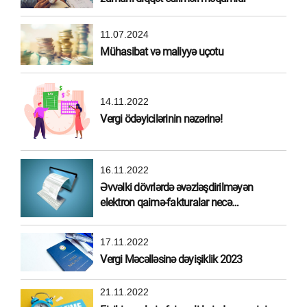
11.07.2024
Mühasibat və maliyyə uçotu
14.11.2022
Vergi ödəyicilərinin nəzərinə!
16.11.2022
Əvvəlki dövrlərdə əvəzləşdirilməyən
elektron qaimə-fakturalar necə
əvəzləşdirilməlidir?
17.11.2022
Vergi Məcəlləsinə dəyişiklik 2023
21.11.2022