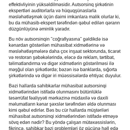
effektivliyinin yüksəldilməsidir. Autsorsinq şirkətinin
ekspertləri auditorlarla və hüquqşünaslarla
məsləhətləşmək üçün daimi imkanlara malik olurlar ki,
bu da mühasib-ekspert tərəfindən qəbul edilən qərarın
düzgünlüyünə əminlik yaradır.
Bu növ autsorsinqin "coğrafiyasına" gəldikdə isə
kənardan göstərilən mühasibat xidmətlərinə və
məsləhətləşmələrə daha çox inşaat sektorunda, ticarət
və restoran şəbəkələrində, eləcə də reklam, tərtibat,
təlimatlandırma və digər xidmətlərin göstərilməsi ilə
məşğul olan şirkətlərdə; bəzən isə banklarda, sığorta
şirkətlərində və digər iri müəssisələrdə ehtiyac duyulur.
Bəzi hallarda sahibkarlar mühasibat autsorsinqi
xidmətlərindən istifadə olunmasını bütünlüklə
təsərrüfat fəaliyyəti mərkəzinə müdaxilə və daxili
məlumatların kənar şəxslər tərəfindən əldə olunması
kimi qəbul edirlər. Bəs bu cür hallarda müştəriləri
mühasibat autsorsinqi xidmətlərindən istifadə etməyə
sövq edən nədir? Bu yöndə çalışan mütəxəssislərin,
fikrincə, sahibkar bəzi problemləri öz gücünə həll edə