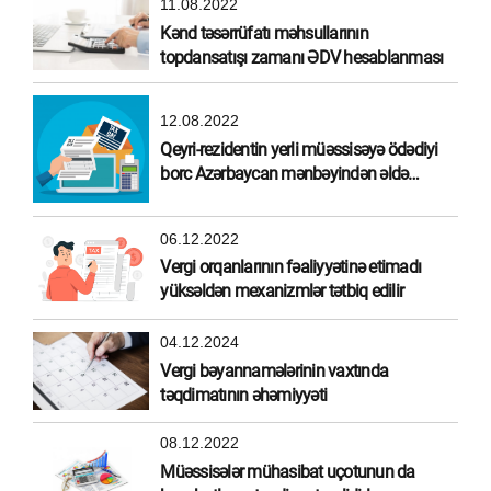
11.08.2022
Kənd təsərrüfatı məhsullarının
topdansatışı zamanı ƏDV hesablanması
12.08.2022
Qeyri-rezidentin yerli müəssisəyə ödədiyi
borc Azərbaycan mənbəyindən əldə
olunmuş gəlir hesab edilirmi?
06.12.2022
Vergi orqanlarının fəaliyyətinə etimadı
yüksəldən mexanizmlər tətbiq edilir
04.12.2024
Vergi bəyannamələrinin vaxtında
təqdimatının əhəmiyyəti
08.12.2022
Müəssisələr mühasibat uçotunun da