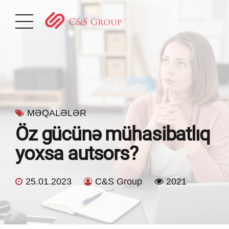
MƏQALƏLƏR
Öz gücünə mühasibatlıq
yoxsa autsors?
25.01.2023
C&S Group
2021