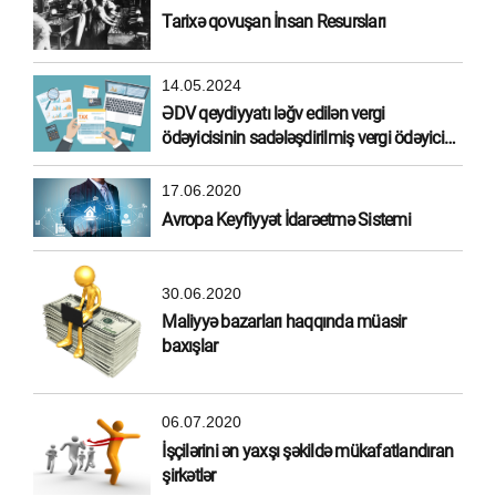
Tarixə qovuşan İnsan Resursları
14.05.2024
ƏDV qeydiyyatı ləğv edilən vergi
ödəyicisinin sadələşdirilmiş vergi ödəyicisi
olma hüququ
17.06.2020
Avropa Keyfiyyət İdarəetmə Sistemi
30.06.2020
Maliyyə bazarları haqqında müasir
baxışlar
06.07.2020
İşçilərini ən yaxşı şəkildə mükafatlandıran
şirkətlər