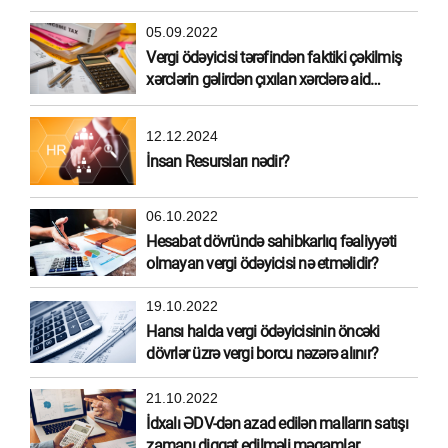
05.09.2022
Vergi ödəyicisi tərəfindən faktiki çəkilmiş
xərclərin gəlirdən çıxılan xərclərə aid
edilməsi
12.12.2024
İnsan Resursları nədir?
06.10.2022
Hesabat dövründə sahibkarlıq fəaliyyəti
olmayan vergi ödəyicisi nə etməlidir?
19.10.2022
Hansı halda vergi ödəyicisinin öncəki
dövrlər üzrə vergi borcu nəzərə alınır?
21.10.2022
İdxalı ƏDV-dən azad edilən malların satışı
zamanı diqqət edilməli məqamlar