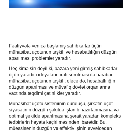
Fəaliyyətə yenicə başlamış sahibkarlar üçün
mühasibat uçotunun təşkili və hesabatlılığın düzgün
aparılması problemlər yaradır.
Heç kimə sirr deyil ki, bazara yeni
girmiş
sahibkarlar
üçün yaradıcı ide
ya
ların irəli sürülməsi ilə bərabər
mühasibat uçotunun təşkili, eləcə də
,
hesabatlılığın
düzgün aparılması və müvafiq dövlət orqanlarına
vaxtında təqdim
i çətinliklər yaradır.
Mühasibat uçotu sisteminin quruluşu, şirkətin uçot
siyasətinin düzgün şəkildə işlənib hazırlanmasına və
optimal şəkildə aparılmasına şərait yaradan kompleks
tədbirlərin həyata keçirilməsindən ibarətdir.
Bu,
müəssisənin düzgün və effektiv işinin əvvəlcədən