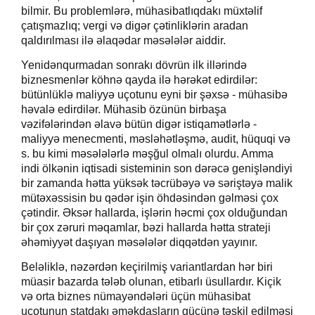
bilmir. Bu problemlərə, mühasibatlıqdakı müxtəlif
çatışmazlıq; vergi və digər çətinliklərin aradan
qaldırılması ilə əlaqədar məsələlər aiddir.
Yenidənqurmadan sonrakı dövrün ilk illərində
biznesmenlər köhnə qayda ilə hərəkət edirdilər:
bütünlüklə maliyyə uçotunu eyni bir şəxsə - mühasibə
həvalə edirdilər. Mühasib özünün birbaşa
vəzifələrindən əlavə bütün digər istiqamətlərlə -
maliyyə menecmenti, məsləhətləşmə, audit, hüquqi və
s. bu kimi məsələlərlə məşğul olmalı olurdu. Amma
indi ölkənin iqtisadi sisteminin son dərəcə genişləndiyi
bir zamanda hətta yüksək təcrübəyə və səriştəyə malik
mütəxəssisin bu qədər işin öhdəsindən gəlməsi çox
çətindir. Əksər hallarda, işlərin həcmi çox olduğundan
bir çox zəruri məqamlar, bəzi hallarda hətta strateji
əhəmiyyət daşıyan məsələlər diqqətdən yayınır.
Beləliklə, nəzərdən keçirilmiş variantlardan hər biri
müasir bazarda tələb olunan, etibarlı üsullardır. Kiçik
və orta biznes nümayəndələri üçün mühasibat
uçotunun ştatdakı əməkdaşların gücünə təşkil edilməsi