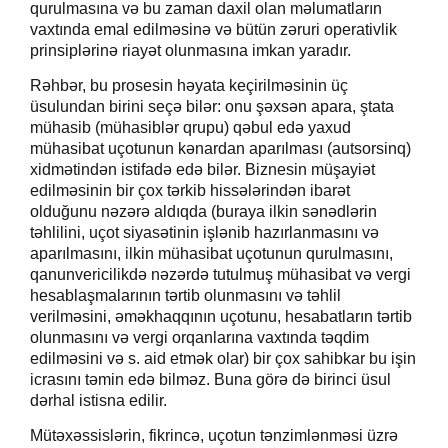
qurulmasına və bu zaman daxil olan məlumatların
vaxtında emal edilməsinə və bütün zəruri operativlik
prinsiplərinə riayət olunmasına imkan yaradır.
Rəhbər, bu prosesin həyata keçirilməsinin üç
üsulundan birini seçə
bilər
: onu şəxsən apara, ştata
mühasib (mühasiblər qrupu) qəbul edə
yaxud
mühasibat uçotunun kənardan aparılması (autsorsinq)
xidmətindən istifadə edə bilər. Biznesin müşayiət
edilməsinin bir çox tərkib hissələrindən ibarət
olduğunu nəzərə aldıqda (buraya ilkin sənədlərin
təhlilini, uçot siyasətinin işlənib hazırlanmasını və
aparılmasını, ilkin mühasibat uçotunun qurulmasını,
qanunvericilikdə nəzərdə tutulmuş mühasibat və vergi
hesablaşmalarının tərtib olunmasını və təhlil
verilməsini, əməkhaqqının uçotunu, hesabatların tərtib
olunmasını və vergi orqanlarına vaxtında təqdim
edilməsini və s. aid etmək olar)
bir çox
sahibkar bu işin
icrasını təmin edə bilməz. Buna görə də birinci üsul
dərhal istisna edilir.
Mütəxəssislərin, fikrincə, u
çotun tənzimlənməsi üzrə