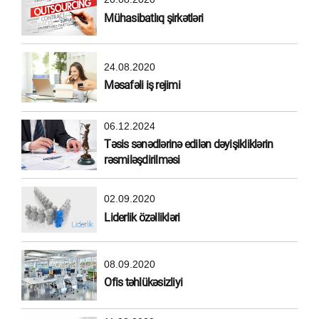
Mühasibatlıq şirkətləri
24.08.2020
Məsafəli iş rejimi
06.12.2024
Təsis sənədlərinə edilən dəyişikliklərin
rəsmiləşdirilməsi
02.09.2020
Liderlik özəllikləri
08.09.2020
Ofis təhlükəsizliyi