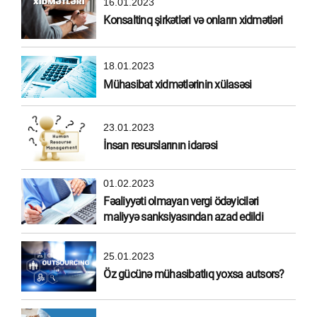
16.01.2023
Konsaltinq şirkətləri və onların xidmətləri
18.01.2023
Mühasibat xidmətlərinin xülasəsi
23.01.2023
İnsan resurslarının idarəsi
01.02.2023
Fəaliyyəti olmayan vergi ödəyiciləri
maliyyə sanksiyasından azad edildi
25.01.2023
Öz gücünə mühasibatlıq yoxsa autsors?