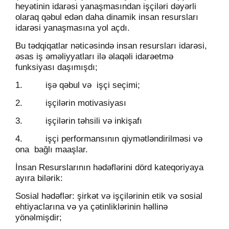
heyətinin idarəsi yanaşmasından işçiləri dəyərli
olaraq qəbul edən daha dinamik insan resursları
idarəsi yanaşmasına yol açdı.
Bu tədqiqatlar nəticəsində insan resursları idarəsi,
əsas iş əməliyyatları ilə əlaqəli idarəetmə
funksiyası daşımışdı;
1. işə qəbul və
işçi seçimi;
2. işçilərin motivasiyası
3. işçilərin təhsili və inkişafı
4. işçi performansının qiymətləndirilməsi və
ona
bağlı maaşlar.
İnsan Resurslarının hədəflərini dörd kateqoriyaya
ayıra bilərik:
Sosial hədəflər: şirkət və işçilərinin etik və sosial
ehtiyaclarına və ya çətinliklərinin həllinə
yönəlmişdir;