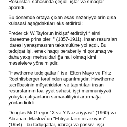
Resursları sahəsində çeşidli işlər və sınaqlar
aparıldı.
Bu dönəmdə ortaya çıxan əsas nəzəriyyələrin qısa
xülasəsi aşağıdakıları əks etdirirdi:
Frederick W.Taylorun inkişaf etdirdiyi “ elmi
idarəetmə prinsipləri ” (1857-1911), insan resursları
idarəsi yanaşmasının təkamülünə yol açdı. Bu
tədqiqat işi, əmək haqqı bərabərliyini qorumaq və
daha yaxşı məhsuldarlığa nail olmaq kimi
məsələlərə yönəlmişdir.
“Hawthorne tədqiqatları” isə
Elton Mayo və Fritz
Roethlisberger tərəfindən aparılmışdır. Hawthorne
təcrübəsinin müşahidələri və tapıntıları insan
resurslarının fəaliyyət sahəsi, işçi məmnuniyyəti
yoluyla çalışanların səmərəliliyini artırmağa
yönləndirildi.
Douglas McGregor “X və Y Nəzəriyyəsi” (1960) və
Abraham Maslow`un “Ehtiyacların ierarxiyası”
(1954) - bu tədqiqatlar, idarəçi və passiv işçi