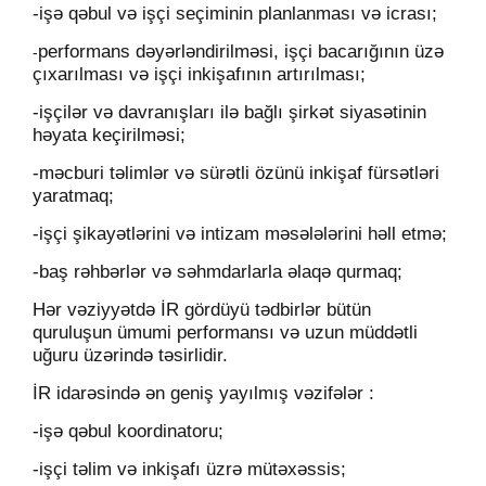
-işə qəbul və işçi seçiminin planlanması və icrası;
performans dəyərləndirilməsi, işçi bacarığının üzə
-
çıxarılması və işçi inkişafının artırılması;
-işçilər və davranışları ilə bağlı şirkət siyasətinin
həyata keçirilməsi;
-məcburi təlimlər və sürətli özünü inkişaf fürsətləri
yaratmaq;
-işçi şikayətlərini və intizam məsələlərini həll etmə;
-baş rəhbərlər və səhmdarlarla əlaqə qurmaq;
Hər vəziyyətdə İR gördüyü tədbirlər bütün
quruluşun ümumi performansı və uzun müddətli
uğuru üzərində təsirlidir.
İR idarəsində ən geniş yayılmış vəzifələr :
-işə qəbul koordinatoru;
-işçi təlim və inkişafı üzrə mütəxəssis;