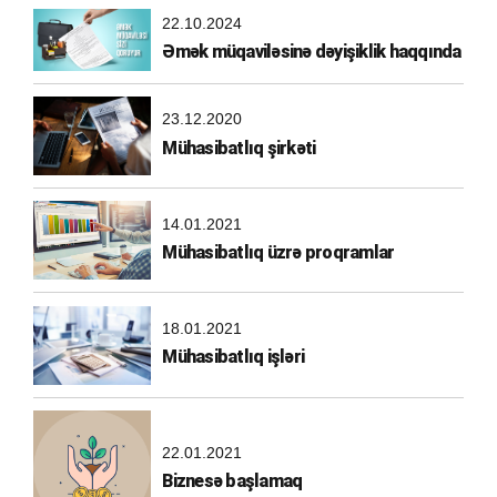
22.10.2024
Əmək müqaviləsinə dəyişiklik haqqında
23.12.2020
Mühasibatlıq şirkəti
14.01.2021
Mühasibatlıq üzrə proqramlar
18.01.2021
Mühasibatlıq işləri
22.01.2021
Biznesə başlamaq