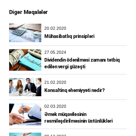
Digər Məqalələr
20.02.2020
Mühasibatlıq prinsipləri
27.05.2024
Dividendin ödənilməsi zamanı tətbiq
edilən vergi güzəşti
21.02.2020
Konsaltinq əhəmiyyəti nədir?
02.03.2020
Əmək müqaviləsinin
rəsmiləşdirilməsinin üstünlükləri