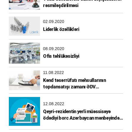
rəsmiləşdirilməsi
02.09.2020
Liderlik özəllikləri
08.09.2020
Ofis təhlükəsizliyi
11.08.2022
Kənd təsərrüfatı məhsullarının
topdansatışı zamanı ƏDV
hesablanması
12.08.2022
Qeyri-rezidentin yerli müəssisəyə
ödədiyi borc Azərbaycan mənbəyindən
əldə olunmuş gəlir hesab edilirmi?