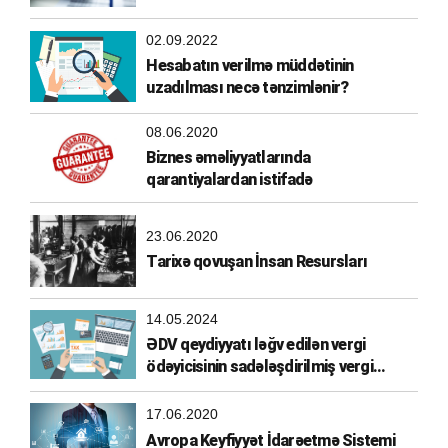
02.09.2022
Hesabatın verilmə müddətinin
uzadılması necə tənzimlənir?
08.06.2020
Biznes əməliyyatlarında
qarantiyalardan istifadə
23.06.2020
Tarixə qovuşan İnsan Resursları
14.05.2024
ƏDV qeydiyyatı ləğv edilən vergi
ödəyicisinin sadələşdirilmiş vergi
ödəyicisi olma hüququ
17.06.2020
Avropa Keyfiyyət İdarəetmə Sistemi