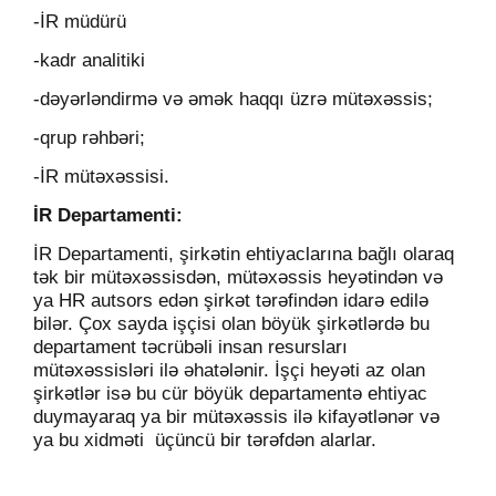
-İR müdürü
-kadr analitiki
-dəyərləndirmə və əmək haqqı üzrə mütəxəssis;
-qrup rəhbəri;
-İR mütəxəssisi.
İR Departamenti:
İR Departamenti, şirkətin ehtiyaclarına bağlı olaraq
tək bir mütəxəssisdən, mütəxəssis heyətindən və
ya HR autsors edən şirkət tərəfindən idarə edilə
bilər. Çox sayda işçisi olan böyük şirkətlərdə bu
departament təcrübəli insan resursları
mütəxəssisləri ilə əhatələnir. İşçi heyəti az olan
şirkətlər isə bu cür böyük departamentə ehtiyac
duymayaraq ya bir mütəxəssis ilə kifayətlənər və
ya bu xidməti
üçüncü bir tərəfdən alarlar.