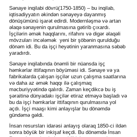
Sənaye inqilabi dövrü(1750-1850) – bu inqilab,
iqtisadiyyatın əkindən sənayeyə dayanmış
dönüşümünü işarət edirdi. Modernləşmə və artan
əlaqə
sənayenin qurulmasına gətirib çıxardı.
İşçilərin əmək haqqlarını, rifahını və digər əlaqəli
mövzuları incələmək
yeni bir şöbənin qurulduğu
dönəm idi. Bu da işçi heyətinin yaranmasına səbəb
yaradırdı.
Sənaye inqilabında önəmli bir nüansda işç
həmkərlar ittifaqının böyüməsi idi. Sənaye və ya
fabrikalarda çalışan işçilər uzun çalışma saatlarına
və daha az əmək haqqı ilə çalışmaq
məcburiyyətində qalırdı. Zaman keçdikcə bu iş
şəraitinə dünyadakı işçilər etiraz etməyə başladı və
bu da işçi həmkarlar ittifaqının qurulmasına yol
açdı. İşçi maaşı kimi anlayışlar bu dönəmdə
gündəmə gəldi.
İnsan resursları idarəsi anlayış olaraq 1850-ci ildən
sonra böyük bir inkişaf keçdi. Bu dönəmdə İnsan