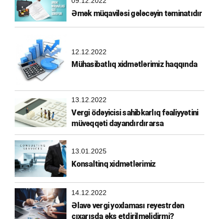
09.12.2022
Əmək müqaviləsi gələcəyin təminatıdır
12.12.2022
Mühasibatlıq xidmətlərimiz haqqında
13.12.2022
Vergi ödəyicisi sahibkarlıq fəaliyyətini
müvəqqəti dayandırdırarsa
13.01.2025
Konsaltinq xidmətlərimiz
14.12.2022
Əlavə vergi yoxlaması reyestrdən
çıxarışda əks etdirilməlidirmi?