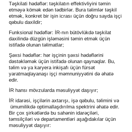
Təşkilati hədəflər:
təşkilatın effektivliyini təmin
etməyə kömək edən tədbirlər. Bura təlimlər təşkil
etmək, konkret bir işin icrası üçün doğru sayda işçi
qəbulu daxildir;
Funksional hədəflər: İR-nın bütövlükdə təşkilat
daxilində düzgün işləməsini təmin etmək üçün
istifadə olunan təlimatlar;
Şəxsi hədəflər: hər işçinin şəxsi hədəflərini
dəstəkləmək üçün istifadə olunan qaynaqlar. Bu,
təlim və ya karyera inkişafı üçün fürsət
yaratmaqlayanaşı işçi məmnuniyyətini də əhatə
edir.
İR hansı mövzularda məsuliyyət daşıyır;
İR idarəsi, işçilərin axtarışı, işə qəbulu, təlimini və
ümumilikdə optimallaşdırılma spektrini əhatə edir.
Bir çox şirkətlərdə bu sahənin idarəçiləri,
təmsilçiləri və departamentləri aşağıdakılar üçün
məsuliyyət daşıyır: