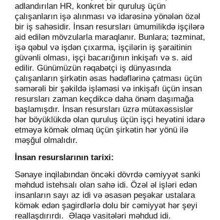
adlandırılan HR, konkret bir quruluş üçün
çalışanların işə alınması və idarəsinə yönələn özəl
bir iş sahəsidir. İnsan resursları ümumilikdə işçilərə
aid edilən mövzularla maraqlanır. Bunlara; təzminat,
işə qəbul və işdən çıxarma, işçilərin iş şəraitinin
güvənli olması, işçi bacarığının inkişafı və s. aid
edilir. Günümüzün rəqabətçi iş dünyasında
çalışanların şirkətin əsas hədəflərinə çatması üçün
səmərəli bir şəkildə işləməsi və inkişafı üçün insan
resursları zaman keçdikcə daha önəm daşımağa
başlamışdır. İnsan resursları üzrə mütəxəssislər
hər böyüklükdə olan quruluş üçün işçi heyətini idarə
etməyə kömək olmaq üçün şirkətin hər yönü ilə
məşğul olmalıdır.
İnsan resurslarının tarixi:
Sənaye inqilabından öncəki dövrdə cəmiyyət sanki
məhdud istehsalı olan sahə idi. Özəl əl işləri edən
insanların sayı az idi və əsasən peşəkar ustalara
kömək edən şagirdlərlə dolu bir cəmiyyət hər şeyi
reallaşdırırdı.
Əlaqə vasitələri məhdud idi.