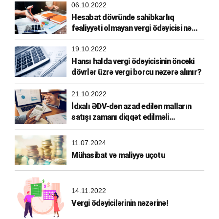
06.10.2022
Hesabat dövründə sahibkarlıq
fəaliyyəti olmayan vergi ödəyicisi nə
etməlidir?
19.10.2022
Hansı halda vergi ödəyicisinin öncəki
dövrlər üzrə vergi borcu nəzərə alınır?
21.10.2022
İdxalı ƏDV-dən azad edilən malların
satışı zamanı diqqət edilməli
məqamlar
11.07.2024
Mühasibat və maliyyə uçotu
14.11.2022
Vergi ödəyicilərinin nəzərinə!