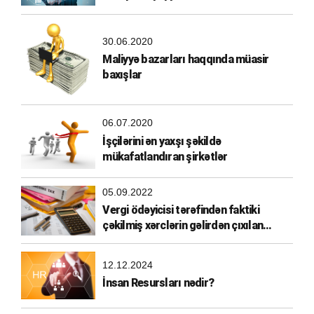
30.06.2020
Maliyyə bazarları haqqında müasir
baxışlar
06.07.2020
İşçilərini ən yaxşı şəkildə
mükafatlandıran şirkətlər
05.09.2022
Vergi ödəyicisi tərəfindən faktiki
çəkilmiş xərclərin gəlirdən çıxılan
xərclərə aid edilməsi
12.12.2024
İnsan Resursları nədir?