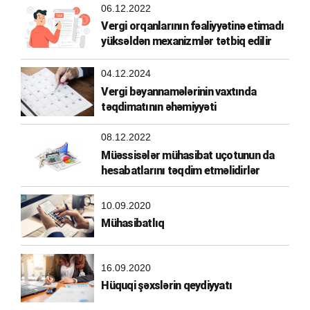
06.12.2022
Vergi orqanlarının fəaliyyətinə etimadı
yüksəldən mexanizmlər tətbiq edilir
04.12.2024
Vergi bəyannamələrinin vaxtında
təqdimatının əhəmiyyəti
08.12.2022
Müəssisələr mühasibat uçotunun da
hesabatlarını təqdim etməlidirlər
10.09.2020
Mühasibatlıq
16.09.2020
Hüquqi şəxslərin qeydiyyatı