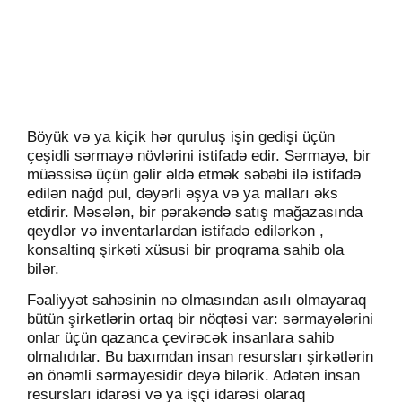
Böyük və ya kiçik hər quruluş işin gedişi üçün
çeşidli sərmayə növlərini istifadə edir. Sərmayə, bir
müəssisə üçün gəlir əldə etmək səbəbi ilə istifadə
edilən nağd pul, dəyərli əşya və ya malları əks
etdirir. Məsələn, bir pərakəndə satış mağazasında
qeydlər və inventarlardan istifadə edilərkən ,
konsaltinq şirkəti xüsusi bir proqrama sahib ola
bilər.
Fəaliyyət sahəsinin nə olmasından asılı olmayaraq
bütün şirkətlərin ortaq bir nöqtəsi var: sərmayələrini
onlar üçün qazanca çevirəcək insanlara sahib
olmalıdılar. Bu baxımdan insan resursları şirkətlərin
ən önəmli sərmayesidir deyə bilərik. Adətən insan
resursları idarəsi və ya işçi idarəsi olaraq