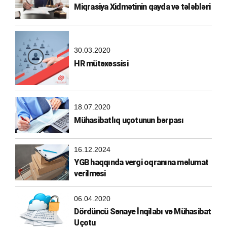
Miqrasiya Xidmətinin qayda və tələbləri
30.03.2020
HR mütəxəssisi
18.07.2020
Mühasibatlıq uçotunun bərpası
16.12.2024
YGB haqqında vergi oqranına məlumat
verilməsi
06.04.2020
Dördüncü Sənaye İnqilabı və Mühasibat
Uçotu