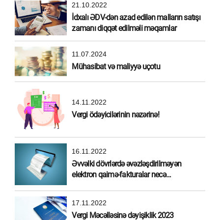
21.10.2022
İdxalı ƏDV-dən azad edilən malların satışı
zamanı diqqət edilməli məqamlar
11.07.2024
Mühasibat və maliyyə uçotu
14.11.2022
Vergi ödəyicilərinin nəzərinə!
16.11.2022
Əvvəlki dövrlərdə əvəzləşdirilməyən
elektron qaimə-fakturalar necə
əvəzləşdirilməlidir?
17.11.2022
Vergi Məcəlləsinə dəyişiklik 2023