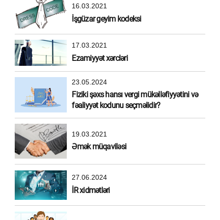
16.03.2021
İşgüzar geyim kodeksi
17.03.2021
Ezamiyyət xərcləri
23.05.2024
Fiziki şəxs hansı vergi mükəlləfiyyətini və
fəaliyyət kodunu seçməlidir?
19.03.2021
Əmək müqaviləsi
27.06.2024
İR xidmətləri