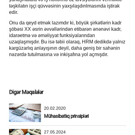
təşkilatın işçi qüvvəsinin yaxşılaşdırılmasında iştirak
edir.
Onu da qeyd etmək lazımdır ki, böyük şirkətlərin kadr
şöbəsi XX əsrin əvvəllərindən etibarən ənənəvi kadr,
idarəetmə və əməliyyat funksiyalarından
uzaqlaşmışdır. Bu isə təbii olaraq, HRM dedikdə yalnız
kargüzarlıq anlayışının deyil, daha geniş bir sahənin
nəzərdə tutulmasına və inkişafına yol açmışdır.
Digər Məqalələr
20.02.2020
Mühasibatlıq prinsipləri
27.05.2024