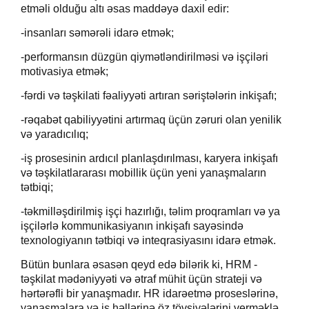
etməli olduğu altı əsas maddəyə daxil edir:
-insanları səmərəli idarə etmək;
-performansın düzgün qiymətləndirilməsi və işçiləri
motivasiya etmək;
-fərdi və təşkilati fəaliyyəti artıran səriştələrin inkişafı;
-rəqabət qabiliyyətini artırmaq üçün zəruri olan yenilik
və yaradıcılıq;
-iş prosesinin ardıcıl planlaşdırılması, karyera inkişafı
və təşkilatlararası mobillik üçün yeni yanaşmaların
tətbiqi;
-təkmilləşdirilmiş işçi hazırlığı, təlim proqramları və ya
işçilərlə kommunikasiyanın inkişafı sayəsində
texnologiyanın tətbiqi və inteqrasiyasını idarə etmək.
Bütün bunlara əsasən qeyd edə bilərik ki, HRM -
təşkilat mədəniyyəti və ətraf mühit üçün strateji və
hərtərəfli bir yanaşmadır. HR idarəetmə proseslərinə,
yanaşmalara və iş həllərinə öz tövsiyələrini verməklə