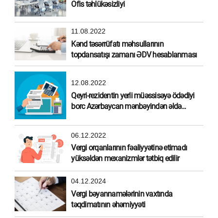
Ofis təhlükəsizliyi
11.08.2022
Kənd təsərrüfatı məhsullarının
topdansatışı zamanı ƏDV hesablanması
12.08.2022
Qeyri-rezidentin yerli müəssisəyə ödədiyi
borc Azərbaycan mənbəyindən əldə
olunmuş gəlir hesab edilirmi?
06.12.2022
Vergi orqanlarının fəaliyyətinə etimadı
yüksəldən mexanizmlər tətbiq edilir
04.12.2024
Vergi bəyannamələrinin vaxtında
təqdimatının əhəmiyyəti