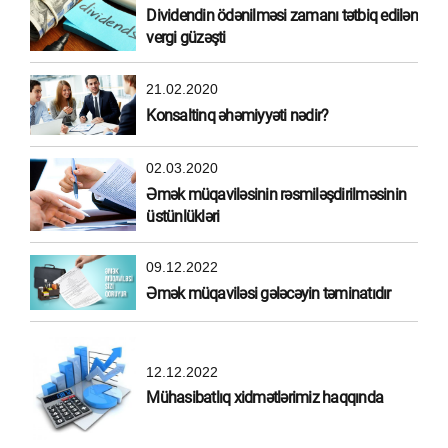
Dividendin ödənilməsi zamanı tətbiq edilən
vergi güzəşti
21.02.2020
Konsaltinq əhəmiyyəti nədir?
02.03.2020
Əmək müqaviləsinin rəsmiləşdirilməsinin
üstünlükləri
09.12.2022
Əmək müqaviləsi gələcəyin təminatıdır
12.12.2022
Mühasibatlıq xidmətlərimiz haqqında