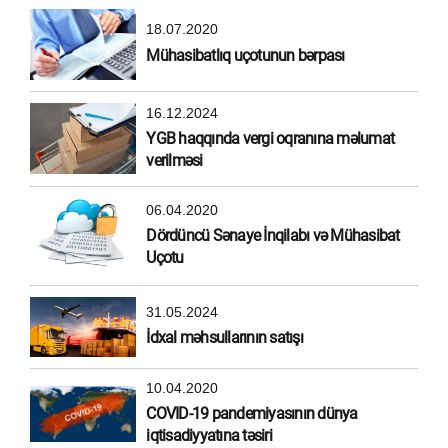
18.07.2020
Mühasibatlıq uçotunun bərpası
16.12.2024
YGB haqqında vergi oqranına məlumat
verilməsi
06.04.2020
Dördüncü Sənaye İnqilabı və Mühasibat
Uçotu
31.05.2024
İdxal məhsullarının satışı
10.04.2020
COVID-19 pandemiyasının dünya
iqtisadiyyatına təsiri