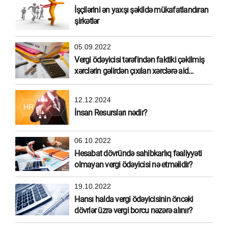
İşçilərini ən yaxşı şəkildə mükafatlandıran
şirkətlər
05.09.2022
Vergi ödəyicisi tərəfindən faktiki çəkilmiş
xərclərin gəlirdən çıxılan xərclərə aid
edilməsi
12.12.2024
İnsan Resursları nədir?
06.10.2022
Hesabat dövründə sahibkarlıq fəaliyyəti
olmayan vergi ödəyicisi nə etməlidir?
19.10.2022
Hansı halda vergi ödəyicisinin öncəki
dövrlər üzrə vergi borcu nəzərə alınır?