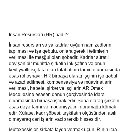
İnsan Resursları (HR) nədir?
İnsan resursları və ya kadrlar
uyğun namizədlərin
tapılması və
işə
qəbulu,
onlara gərəkli
təlim
lərin
verilməsi
ilə
məşğul olan şöbədir.
K
adrlar sürətli
dəyişən bir mühit
də şirkətin inkişafına
və
onun
keyfiyyətli işçilərə olan tələbatın
ın təmin olunmasında
əsas rol oynayır.
HR birbaşa olaraq işçinin işə qəbul
və azad edilməsi, kompensasiya və müavinətlərin
verilməsi, habelə, şirkət və işçilərin AR Əmək
Məcəlləsinə əsasən qanun çərçivəsində idarə
olunmasında birbaşa iştirak edir. Şöbə olaraq şirkətin
əsas dəyərlərini və mədəniyyətini qorumağa kömək
edir. Xülasə, kadr şöbəsi, təşkilatın ölçüsündən asılı
olmayaraq cari işlərin vacib tərkib hissəsidir.
Mütəxəssislər, şirkətə fayda vermək üçün İR-nın icra