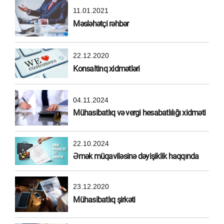
11.01.2021
Məsləhətçi rəhbər
22.12.2020
Konsaltinq xidmətləri
04.11.2024
Mühasibatlıq və vergi hesabatlılığı xidməti
22.10.2024
Əmək müqaviləsinə dəyişiklik haqqında
23.12.2020
Mühasibatlıq şirkəti