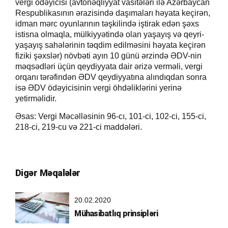
vergi ödəyicisi (avtonəqliyyat vasitələri ilə Azərbaycan
Respublikasının ərazisində daşımaları həyata keçirən,
idman mərc oyunlarının təşkilində iştirak edən şəxs
istisna olmaqla, mülkiyyətində olan yaşayış və qeyri-
yaşayış sahələrinin təqdim edilməsini həyata keçirən
fiziki şəxslər) növbəti ayın 10 günü ərzində ƏDV-nin
məqsədləri üçün qeydiyyata dair ərizə verməli, vergi
orqanı tərəfindən ƏDV qeydiyyatına alındıqdan sonra
isə ƏDV ödəyicisinin vergi öhdəliklərini yerinə
yetirməlidir.
Əsas: Vergi Məcəlləsinin 96-cı, 101-ci, 102-ci, 155-ci,
218-ci, 219-cu və 221-ci maddələri.
Digər Məqalələr
20.02.2020
Mühasibatlıq prinsipləri