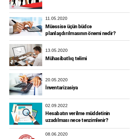
11.05.2020
Müəssisə üçün büdcə
planlaşdırılmasının önəmi nədir?
13.05.2020
Mühasibatlıq təlimi
20.05.2020
İnventarizasiya
02.09.2022
Hesabatın verilmə müddətinin
uzadılması necə tənzimlənir?
08.06.2020