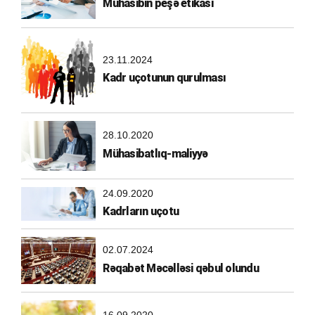
Mühasibin peşə etikası
23.11.2024
Kadr uçotunun qurulması
28.10.2020
Mühasibatlıq-maliyyə
24.09.2020
Kadrların uçotu
02.07.2024
Rəqabət Məcəlləsi qəbul olundu
16.09.2020