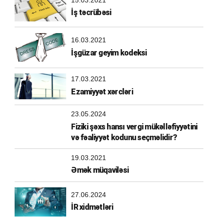
İş təcrübəsi
16.03.2021
İşgüzar geyim kodeksi
17.03.2021
Ezamiyyət xərcləri
23.05.2024
Fiziki şəxs hansı vergi mükəlləfiyyətini
və fəaliyyət kodunu seçməlidir?
19.03.2021
Əmək müqaviləsi
27.06.2024
İR xidmətləri