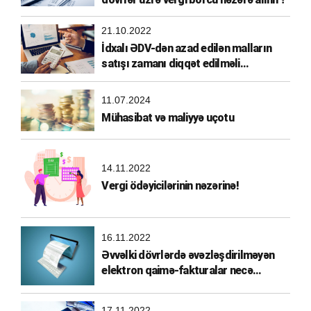
21.10.2022
İdxalı ƏDV-dən azad edilən malların
satışı zamanı diqqət edilməli
məqamlar
11.07.2024
Mühasibat və maliyyə uçotu
14.11.2022
Vergi ödəyicilərinin nəzərinə!
16.11.2022
Əvvəlki dövrlərdə əvəzləşdirilməyən
elektron qaimə-fakturalar necə
əvəzləşdirilməlidir?
17.11.2022