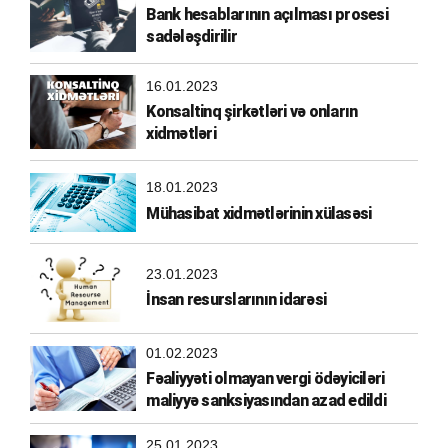
Bank hesablarının açılması prosesi
sadələşdirilir
16.01.2023
Konsaltinq şirkətləri və onların
xidmətləri
18.01.2023
Mühasibat xidmətlərinin xülasəsi
23.01.2023
İnsan resurslarının idarəsi
01.02.2023
Fəaliyyəti olmayan vergi ödəyiciləri
maliyyə sanksiyasından azad edildi
25.01.2023