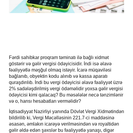
Fərdi sahibkar proqram təminatı ilə bağlı xidmət
göstərir və gəlir vergisi ödəyicisidir. İndi isə əlavə
fəaliyyətlə məşğul olmaq istəyir. İcarə müqaviləsi
bağlanıb, obyektin kodu alınıb və kassa aparatı
quraşdırılıb. İndi bu vergi ödəyicisi əlavə fəaliyyət üzrə
2% sadələşdirilmiş vergi ödəməlidir yoxsa gəlir vergisi
ödəyicisi kimi qalacaq? Bu məsələlər necə tənzimlənir
və o, hansı hesabatları verməlidir?
İqtisadiyyat Nazirliyi yanında Dövlət Vergi Xidmətindən
bildirilib ki, Vergi Məcəlləsinin 221.7-ci maddəsinə
əsasən, əmlakın icarəyə verilməsindən və royaltidən
gəlir əldə edən şəxslər bu fəaliyyətlə yanaşı, digər