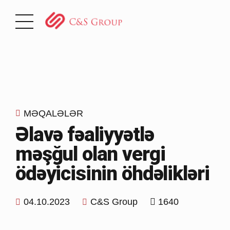
MƏQALƏLƏR
Əlavə fəaliyyətlə
məşğul olan vergi
ödəyicisinin öhdəlikləri
04.10.2023
C&S Group
1640