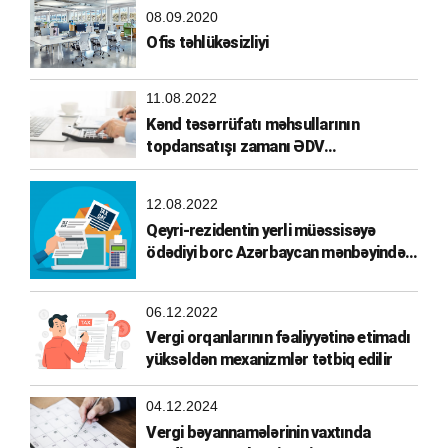
08.09.2020
Ofis təhlükəsizliyi
11.08.2022
Kənd təsərrüfatı məhsullarının
topdansatışı zamanı ƏDV
hesablanması
12.08.2022
Qeyri-rezidentin yerli müəssisəyə
ödədiyi borc Azərbaycan mənbəyindən
əldə olunmuş gəlir hesab edilirmi?
06.12.2022
Vergi orqanlarının fəaliyyətinə etimadı
yüksəldən mexanizmlər tətbiq edilir
04.12.2024
Vergi bəyannamələrinin vaxtında