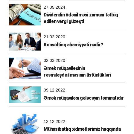
27.05.2024
Dividendin ödənilməsi zamanı tətbiq
edilən vergi güzəşti
21.02.2020
Konsaltinq əhəmiyyəti nədir?
02.03.2020
Əmək müqaviləsinin
rəsmiləşdirilməsinin üstünlükləri
09.12.2022
Əmək müqaviləsi gələcəyin təminatıdır
12.12.2022
Mühasibatlıq xidmətlərimiz haqqında