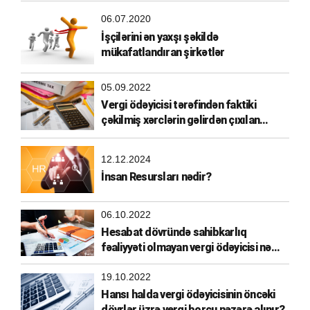
06.07.2020
İşçilərini ən yaxşı şəkildə
mükafatlandıran şirkətlər
05.09.2022
Vergi ödəyicisi tərəfindən faktiki
çəkilmiş xərclərin gəlirdən çıxılan
xərclərə aid edilməsi
12.12.2024
İnsan Resursları nədir?
06.10.2022
Hesabat dövründə sahibkarlıq
fəaliyyəti olmayan vergi ödəyicisi nə
etməlidir?
19.10.2022
Hansı halda vergi ödəyicisinin öncəki
dövrlər üzrə vergi borcu nəzərə alınır?