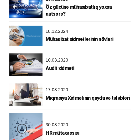
Öz gücünə mühasibatlıq yoxsa
autsors?
18.12.2024
Mühasibat xidmətlərinin növləri
10.03.2020
Audit xidməti
17.03.2020
Miqrasiya Xidmətinin qayda və tələbləri
30.03.2020
HR mütəxəssisi