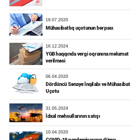
18.07.2020
Mühasibatlıq uçotunun bərpası
16.12.2024
YGB haqqında vergi oqranına məlumat
verilməsi
06.04.2020
Dördüncü Sənaye İnqilabı və Mühasibat
Uçotu
31.05.2024
İdxal məhsullarının satışı
10.04.2020
COVID-19 pandemiyasının dünya