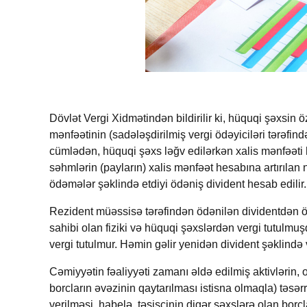
Dövlət Vergi Xidmətindən bildirilir ki, hüquqi şəxsin ö
mənfəətinin (sadələşdirilmiş vergi ödəyiciləri tərəfind
cümlədən
,
hüquqi şəxs ləğv edilərkən xalis mənfəəti
səhmlərin (payların) xalis mənfəət hesabına artırılan 
ödəmələr şəklində etdiyi ödəniş divident hesab edilir.
Rezident müəssisə tərəfindən ödənilən dividentdə
sahibi olan fiziki və hüquqi şəxslərdən vergi tutulmuş
vergi tutulmur. Həmin gəlir yenidən divident şəklində
Cəmiyyətin fəaliyyəti zamanı əldə edilmiş aktivlərin, 
borcların əvəzinin qaytarılması istisna olmaqla) təsə
verilməsi, habelə
,
təsisçinin digər şəxslərə olan borc