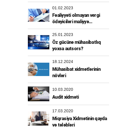
01.02.2023
Fəaliyyəti olmayan vergi
ödəyiciləri maliyyə
sanksiyasından azad edildi
25.01.2023
Öz gücünə mühasibatlıq
yoxsa autsors?
18.12.2024
Mühasibat xidmətlərinin
növləri
10.03.2020
Audit xidməti
17.03.2020
Miqrasiya Xidmətinin qayda
və tələbləri