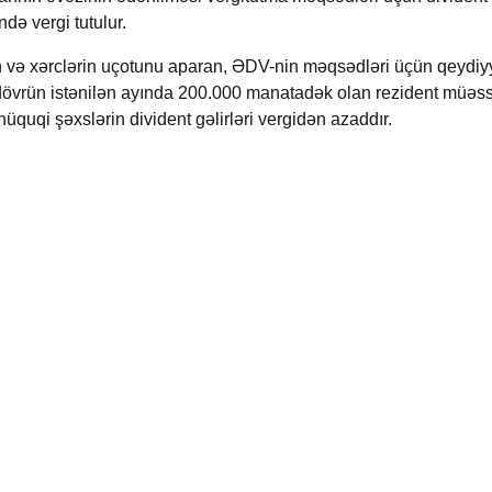
ə vergi tutulur.
n və xərclərin uçotunu aparan, ƏDV-nin məqsədləri üçün qeydiy
q dövrün istənilən ayında 200.000 manatadək olan rezident müəs
 hüquqi şəxslərin divident gəlirləri vergidən azaddır.