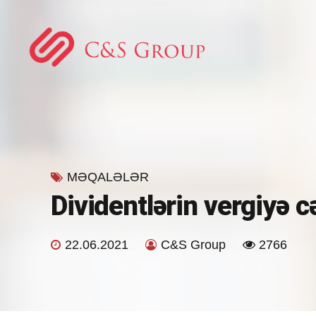
MƏQALƏLƏR
Dividentlərin vergiyə c
22.06.2021
C&S Group
2766