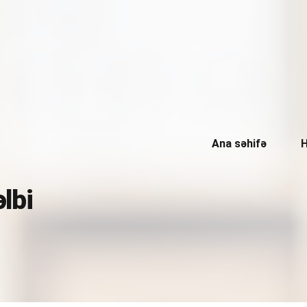
Ana səhifə
H
əlbi
Konsaltinq xidmətləri
Kadrların uçotu
Mühasibatlıq xidmətləri
Hüquqi xidmətlər
Vergi işi və vergi hüququ
Gömrük və broker
Audit xidməti