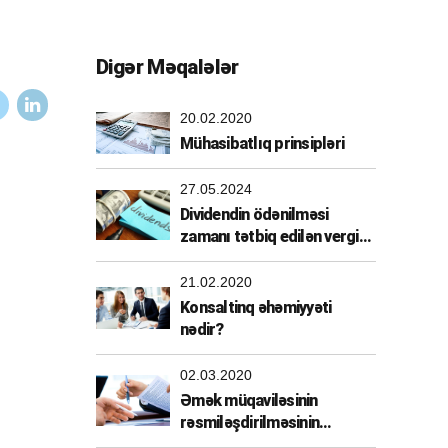
Digər Məqalələr
20.02.2020
Mühasibatlıq prinsipləri
27.05.2024
Dividendin ödənilməsi
zamanı tətbiq edilən vergi
güzəşti
21.02.2020
Konsaltinq əhəmiyyəti
nədir?
02.03.2020
Əmək müqaviləsinin
rəsmiləşdirilməsinin
üstünlükləri