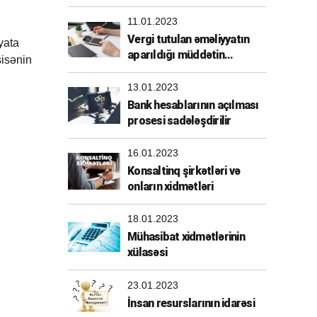
etdirilməlidirmi?
11.01.2023
Vergi tutulan əməliyyatın
yata
aparıldığı müddətin
sisənin
müəyyənləşdirilməsi
13.01.2023
Bank hesablarının açılması
prosesi sadələşdirilir
16.01.2023
Konsaltinq şirkətləri və
onların xidmətləri
18.01.2023
Mühasibat xidmətlərinin
xülasəsi
23.01.2023
İnsan resurslarının idarəsi