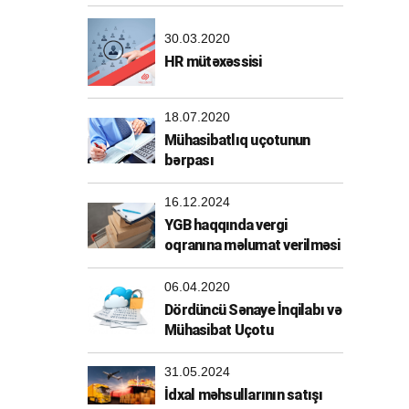
30.03.2020
HR mütəxəssisi
18.07.2020
Mühasibatlıq uçotunun
bərpası
16.12.2024
YGB haqqında vergi
oqranına məlumat verilməsi
06.04.2020
Dördüncü Sənaye İnqilabı və
Mühasibat Uçotu
31.05.2024
İdxal məhsullarının satışı