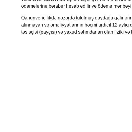
ödəmələrinə bərabər hesab edilir və ödəmə mənbəyind
Qanunvericilikdə nəzərdə tutulmuş qaydada gəlirləri
alınmayan və əməliyyatlarının həcmi ardıcıl 12 aylı
təsisçisi (payçısı) və yaxud səhmdarları olan fiziki və