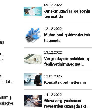
09.12.2022
Əmək müqaviləsi gələcəyin
təminatıdır
12.12.2022
Mühasibatlıq xidmətlərimiz
haqqında
lis
13.12.2022
ə
,
Vergi ödəyicisi sahibkarlıq
ər
fəaliyyətini müvəqqəti
dayandırdırarsa
ki
13.01.2025
 bir daha
Konsaltinq xidmətlərimiz
14.12.2022
alınmış
Əlavə vergi yoxlaması
əsisçiyə
reyestrdən çıxarışda əks