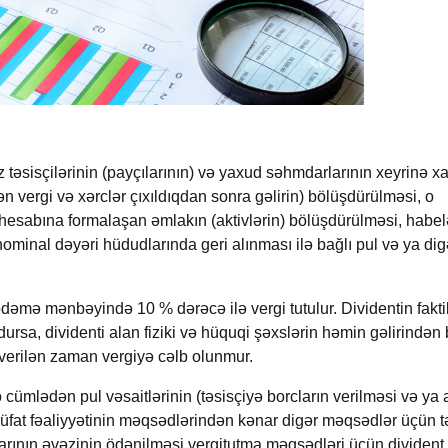
z təsisçilərinin (payçılarının) və yaxud səhmdarlarının xeyrinə xa
ən vergi və xərclər çıxıldıqdan sonra gəlirin) bölüşdürülməsi, o
 hesabına formalaşan əmlakın (aktivlərin) bölüşdürülməsi, habel
nominal dəyəri hüdudlarında geri alınması ilə bağlı pul və ya dig
n ödəmə mənbəyində 10
%
dərəcə ilə vergi tutulur. Dividentin fakti
dursa, dividenti alan fiziki və hüquqi şəxslərin həmin gəlirindən
 verilən zaman vergiyə cəlb olunmur.
o cümlədən pul vəsaitlərinin (təsisçiyə borcların verilməsi və ya 
rrüfat fəaliyyətinin məqsədlərindən kənar digər məqsədlər üçün t
larının əvəzinin ödənilməsi vergitutma məqsədləri üçün divident