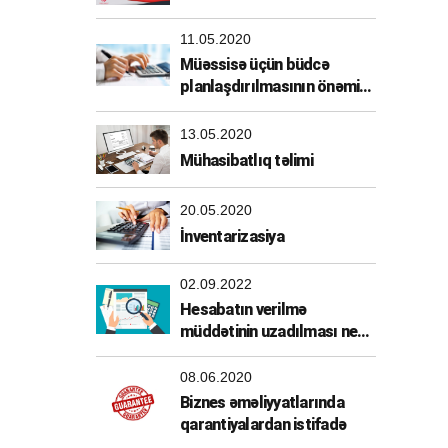
11.05.2020
Müəssisə üçün büdcə
planlaşdırılmasının önəmi
nədir?
13.05.2020
Mühasibatlıq təlimi
20.05.2020
İnventarizasiya
02.09.2022
Hesabatın verilmə
müddətinin uzadılması necə
tənzimlənir?
08.06.2020
Biznes əməliyyatlarında
qarantiyalardan istifadə