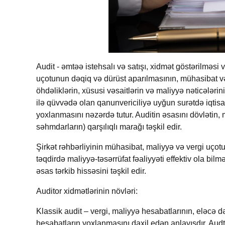
Audit - əmtəə istehsalı və satışı, xidmət göstərilməsi
uçotunun dəqiq və dürüst aparılmasının, mühasibat və 
öhdəliklərin, xüsusi vəsaitlərin və maliyyə nəticələ
ilə qüvvədə olan qanunvericiliyə uyğun surətdə iqtisadi
yoxlanmasını nəzərdə tutur. Auditin əsasını dövlətin,
səhmdarların) qarşılıqlı marağı təşkil edir.
Şirkət rəhbərliyinin mühasibat, maliyyə və vergi uço
təqdirdə maliyyə-təsərrüfat fəaliyyəti effektiv ola bilm
əsas tərkib hissəsini təşkil edir.
Auditor xidmətlərinin növləri
:
Klassik audit – vergi, maliyyə hesabatlarının, eləcə
hesabatların yoxlanmasını daxil edən anlayışdır. Aud