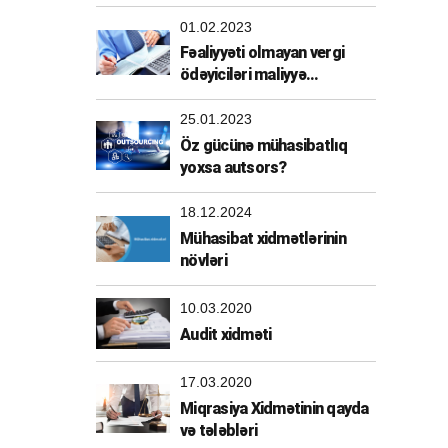
01.02.2023
Fəaliyyəti olmayan vergi
ödəyiciləri maliyyə
sanksiyasından azad edildi
25.01.2023
Öz gücünə mühasibatlıq
yoxsa autsors?
18.12.2024
Mühasibat xidmətlərinin
növləri
10.03.2020
Audit xidməti
17.03.2020
Miqrasiya Xidmətinin qayda
və tələbləri