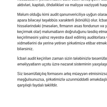
aktivləri, kapitalı, öhdəlikləri və maliyyə vəziyyəti
Məlum o
l
duğu kimi audit qanunvericiliyə uyğun olara
apara biləcəyi təşəbbüs xarakterli (könüllü) olur. Icb
hissələrindəki (məsələn, firmanın əsas fondunun və 
keçirmək olar) məlumatların doğruluğunu təsdiq etməkd
keçirilməsini yalnız reyestrə daxil edilmiş auditorlara
xidmətlərini də yerinə yetirən şirkətimizə etibar etmə
bilərsiniz.
İcbari audit keçirilən zaman sizin tələbinizlə təsərrü
əməliyyatların uçotu üzrə nəzarət sisteminin yaxşıla
Siz təsərrüfatçılıq formasını artıq müəyyən etmisinizsə
məşğulsunuzsa, şirkətimizlə uzunmüddətli əməkdaşlıq,
qarşılıqlı faydalı təklifdir.