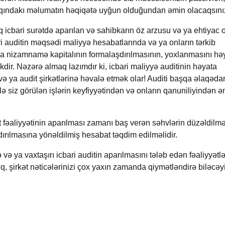
 haqqındakı məlumatın həqiqətə uyğun olduğundan əmin olacaqsını
q icbari surətdə aparılan və sahibkarın öz arzusu və ya ehtiyac
ari auditin məqsədi maliyyə hesabatlarında və ya onların tərkib
ya nizamnamə kapitalının formalaşdırılmasının
,
yoxlanmasını hə
ir. Nəzərə almaq lazımdır ki, icbari maliyyə auditinin həyata
 və ya audit şirkətlərinə həvalə etmək olar! Auditi başqa əlaqədar
klə siz görülən işlərin keyfiyyətindən və onların qanuniliyindən ə
fat fəaliyyətinin aparılması zamanı baş verən səhvlərin düzəldilm
şdırılmasına yönəldilmiş hesabat təqdim
edilməlidir.
 və ya vaxtaşırı icbari auditin aparılmasını tələb edən fəaliyyətl
 şirkət nəticələrinizi çox yaxın zamanda qiymətləndirə biləcəy