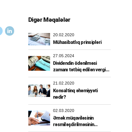
Digər Məqalələr
20.02.2020
Mühasibatlıq prinsipləri
27.05.2024
Dividendin ödənilməsi
zamanı tətbiq edilən vergi
güzəşti
21.02.2020
Konsaltinq əhəmiyyəti
nədir?
02.03.2020
Əmək müqaviləsinin
rəsmiləşdirilməsinin
üstünlükləri