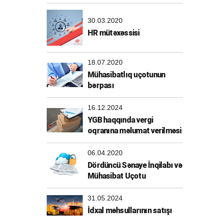
30.03.2020
HR mütəxəssisi
18.07.2020
Mühasibatlıq uçotunun
bərpası
16.12.2024
YGB haqqında vergi
oqranına məlumat verilməsi
06.04.2020
Dördüncü Sənaye İnqilabı və
Mühasibat Uçotu
31.05.2024
İdxal məhsullarının satışı