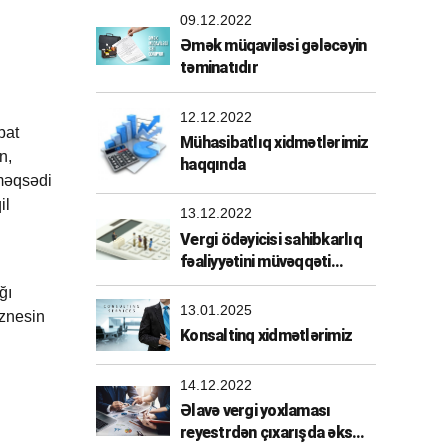
09.12.2022
Əmək müqaviləsi gələcəyin
təminatıdır
12.12.2022
bat
Mühasibatlıq xidmətlərimiz
n,
haqqında
 məqsədi
il
13.12.2022
Vergi ödəyicisi sahibkarlıq
fəaliyyətini müvəqqəti
dayandırdırarsa
ğı
13.01.2025
iznesin
Konsaltinq xidmətlərimiz
14.12.2022
Əlavə vergi yoxlaması
reyestrdən çıxarışda əks