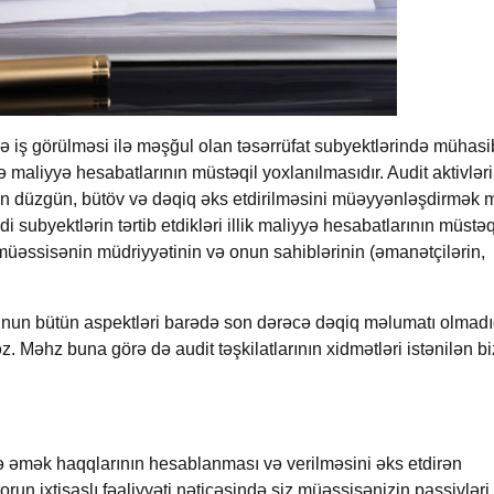
 və iş görülməsi ilə məşğul olan təsərrüfat subyektlərində mühasi
maliyyə hesabatlarının müstəqil yoxlanılmasıdır. Audit aktivləri
rinin düzgün, bütöv və dəqiq əks etdirilməsini müəyyənləşdirmək
 subyektlərin tərtib etdikləri illik maliyyə hesabatlarının müstəq
 müəssisənin müdriyyətinin və onun sahiblərinin (əmanətçilərin,
tunun bütün aspektləri barədə son dərəcə dəqiq məlumatı olmadı
əz.
Məhz buna görə də audit təşkilatlarının xidmətləri istənilən b
 də əmək haqqlarının hesablanması və verilməsini əks etdirən
torun
ixtisaslı fəaliyyəti nəticəsində siz müəssisənizin passivləri,