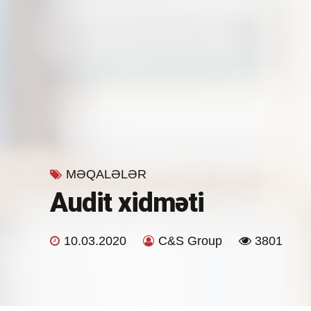
MƏQALƏLƏR
Audit xidməti
10.03.2020
C&S Group
3801