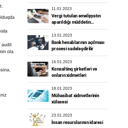
etdirilməlidirmi?
z.
11.01.2023
Vergi tutulan əməliyyatın
 olduqda
aparıldığı müddətin
müəyyənləşdirilməsi
yata
13.01.2023
Bank hesablarının açılması
 audit
prosesi sadələşdirilir
min ola
16.01.2023
Konsaltinq şirkətləri və
əsinə,
onların xidmətləri
ə
18.01.2023
iniz
Mühasibat xidmətlərinin
xülasəsi
23.01.2023
İnsan resurslarının idarəsi